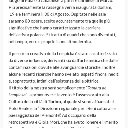
luogo al Palazzo Chiablese, a partire dal mese di Marzo.
Più precisamente la rassegna verrà inaugurata domani,
19 e e terminerà il 30 di Agosto. Ospitate nelle sale
saranno 80 opere, scelte accuratamente tra quelle più
significative che hanno caratterizzato la carriera
dell’artista polacca. Si tratta di quadri che sono diventati,
nel tempo, vere e proprie icone di modernità.
Il percorso creativo della Lempicka è stato caratterizzato
da diverse influenze, derivanti sia dall’arte antica che dalle
contaminazioni dovute alle avanguardie storiche. Inoltre,
alcune recenti ricerche hanno svelato aspetti finora inediti
e, soprattutto, intimi dell’esistenza della pittrice.
Il titolo della mostra sarà semplicemente “
Tamara de
Lempicka
“; a promuovere l’evento è l’assessorato alla
Cultura della città di
Torino
, al quale si sono affiancati il
Polo Reale e la “Direzione regionale per i Beni culturali e
paesaggistici del Piemonte”. Ad occuparsi della
retrospettiva è Gioia Mori, che ha avuto l’onere e il merito