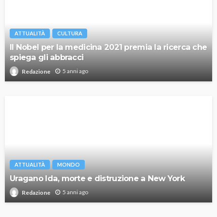
ATTUALITÀ
CULTURA
Il Nobel per la medicina 2021 premia la ricerca che
spiega gli abbracci
5 anni ago
Redazione
ATTUALITÀ
MONDO
Uragano Ida, morte e distruzione a New York
5 anni ago
Redazione