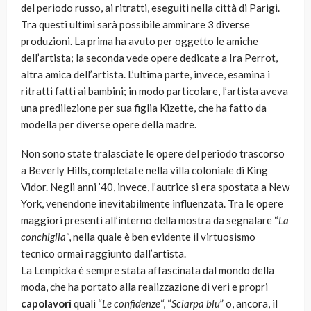
del periodo russo, ai ritratti, eseguiti nella città di Parigi.
Tra questi ultimi sarà possibile ammirare 3 diverse
produzioni. La prima ha avuto per oggetto le amiche
dell’artista; la seconda vede opere dedicate a Ira Perrot,
altra amica dell’artista. L’ultima parte, invece, esamina i
ritratti fatti ai bambini; in modo particolare, l’artista aveva
una predilezione per sua figlia Kizette, che ha fatto da
modella per diverse opere della madre.
Non sono state tralasciate le opere del periodo trascorso
a Beverly Hills, completate nella villa coloniale di King
Vidor. Negli anni ’40, invece, l’autrice si era spostata a New
York, venendone inevitabilmente influenzata. Tra le opere
maggiori presenti all’interno della mostra da segnalare “
La
conchiglia
“, nella quale è ben evidente il virtuosismo
tecnico ormai raggiunto dall’artista.
La Lempicka è sempre stata affascinata dal mondo della
moda, che ha portato alla realizzazione di veri e propri
capolavori
quali “
Le confidenze
“, “
Sciarpa blu
” o, ancora, il