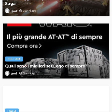
Saga
3 anni ago
god
CULTURA
Quali sono i migliori set Lego di sempre?
3 anni ago
god
ITALIA