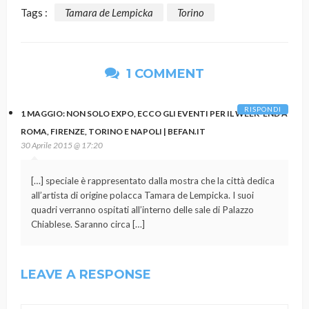
Tags :
Tamara de Lempicka
Torino
1 COMMENT
RISPONDI
1 MAGGIO: NON SOLO EXPO, ECCO GLI EVENTI PER IL WEEK-END A
ROMA, FIRENZE, TORINO E NAPOLI | BEFAN.IT
30 Aprile 2015 @ 17:20
[…] speciale è rappresentato dalla mostra che la città dedica
all’artista di origine polacca Tamara de Lempicka. I suoi
quadri verranno ospitati all’interno delle sale di Palazzo
Chiablese. Saranno circa […]
LEAVE A RESPONSE