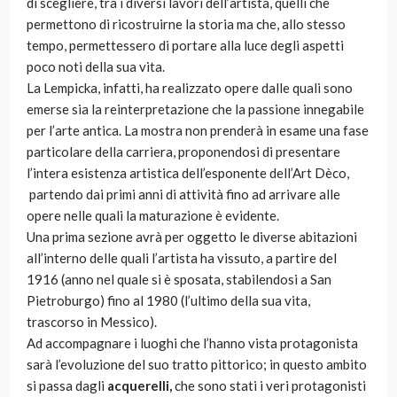
di scegliere, tra i diversi lavori dell’artista, quelli che
permettono di ricostruirne la storia ma che, allo stesso
tempo, permettessero di portare alla luce degli aspetti
poco noti della sua vita.
La Lempicka, infatti, ha realizzato opere dalle quali sono
emerse sia la reinterpretazione che la passione innegabile
per l’arte antica. La mostra non prenderà in esame una fase
particolare della carriera, proponendosi di presentare
l’intera esistenza artistica dell’esponente dell’Art Dèco,
partendo dai primi anni di attività fino ad arrivare alle
opere nelle quali la maturazione è evidente.
Una prima sezione avrà per oggetto le diverse abitazioni
all’interno delle quali l’artista ha vissuto, a partire del
1916 (anno nel quale si è sposata, stabilendosi a San
Pietroburgo) fino al 1980 (l’ultimo della sua vita,
trascorso in Messico).
Ad accompagnare i luoghi che l’hanno vista protagonista
sarà l’evoluzione del suo tratto pittorico; in questo ambito
si passa dagli
acquerelli,
che sono stati i veri protagonisti