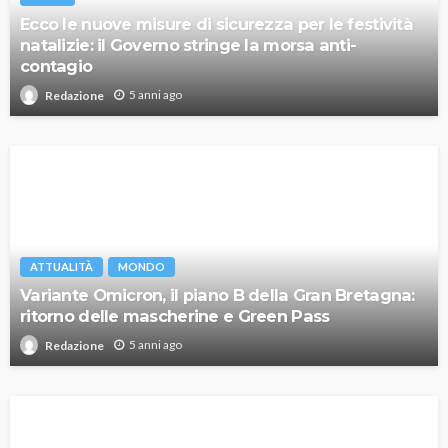
Ecco le nuove misure di sicurezza per le festività
natalizie: il Governo stringe la morsa anti-
contagio
5 anni ago
Redazione
ATTUALITÀ
MONDO
Variante Omicron, il piano B della Gran Bretagna:
ritorno delle mascherine e Green Pass
5 anni ago
Redazione