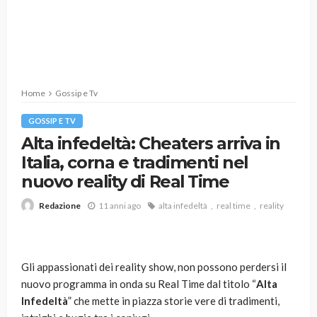
Home
Gossip e Tv
GOSSIP E TV
Alta infedeltà: Cheaters arriva in
Italia, corna e tradimenti nel
nuovo reality di Real Time
11 anni ago
alta infedeltà
real time
reality
Redazione
Gli appassionati dei reality show, non possono perdersi il
nuovo programma in onda su Real Time dal titolo “
Alta
Infedeltà
” che mette in piazza storie vere di tradimenti,