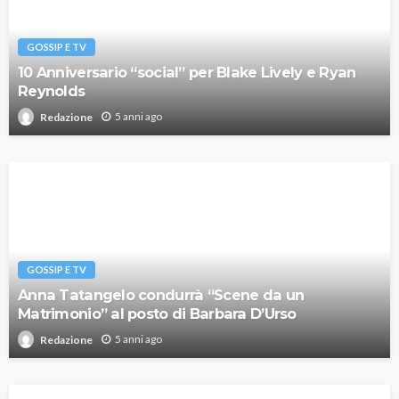
GOSSIP E TV
10 Anniversario “social” per Blake Lively e Ryan
Reynolds
5 anni ago
Redazione
GOSSIP E TV
Anna Tatangelo condurrà “Scene da un
Matrimonio” al posto di Barbara D’Urso
5 anni ago
Redazione