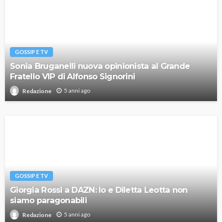
GOSSIP E TV
Sonia Bruganelli nuova opinionista al Grande
Fratello VIP di Alfonso Signorini
5 anni ago
Redazione
GOSSIP E TV
Giorgia Rossi a DAZN: Io e Diletta Leotta non
siamo paragonabili
5 anni ago
Redazione