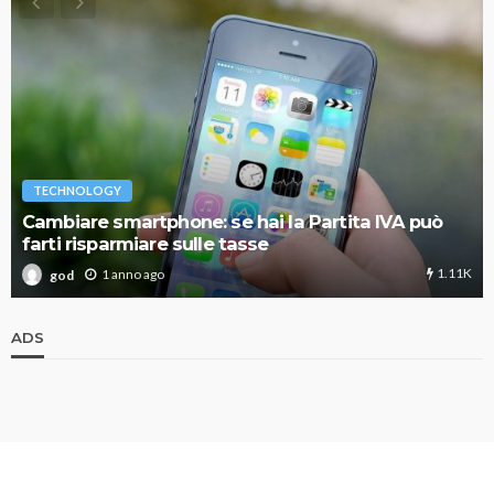
TECHNOLOGY
Cambiare smartphone: se hai la Partita IVA può
farti risparmiare sulle tasse
1.11K
1 anno ago
god
ADS