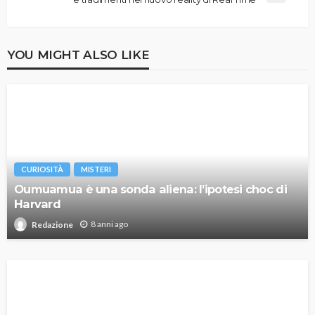
YOU MIGHT ALSO LIKE
CURIOSITÀ
MISTERI
Oumuamua è una sonda aliena: l’ipotesi choc di
Harvard
8 anni ago
Redazione