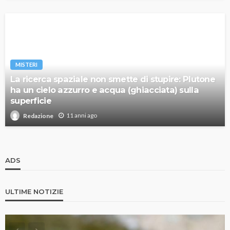
MISTERI
La ricerca spaziale non smette di stupire: Plutone
ha un cielo azzurro e acqua (ghiacciata) sulla
superficie
11 anni ago
Redazione
ADS
ULTIME NOTIZIE