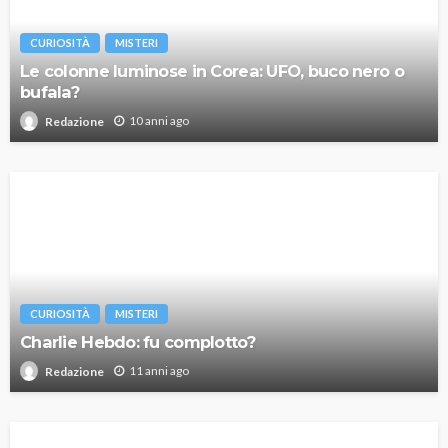
CURIOSITÀ
MISTERI
Le colonne luminose in Corea: UFO, buco nero o
bufala?
10 anni ago
Redazione
CURIOSITÀ
MISTERI
Charlie Hebdo: fu complotto?
11 anni ago
Redazione