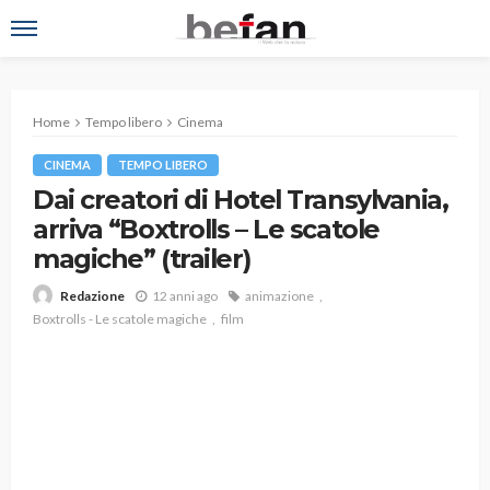
Home
Tempo libero
Cinema
CINEMA
TEMPO LIBERO
Dai creatori di Hotel Transylvania,
arriva “Boxtrolls – Le scatole
magiche” (trailer)
12 anni ago
animazione
Redazione
Boxtrolls - Le scatole magiche
film