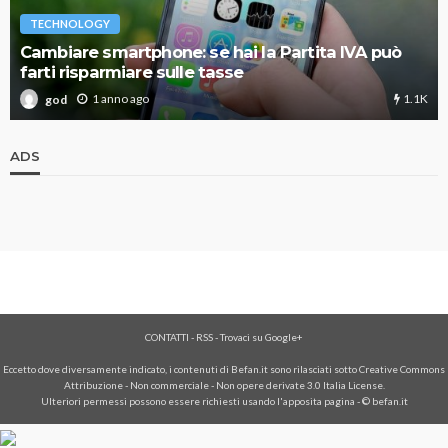
TECHNOLOGY
Cambiare smartphone: se hai la Partita IVA può
farti risparmiare sulle tasse
1.1K
1 anno ago
god
ADS
CONTATTI
-
RSS
-
Trovaci su Google+
Eccetto dove diversamente indicato, i contenuti di Befan.it sono rilasciati sotto Creative Commons
Attribuzione - Non commerciale - Non opere derivate 3.0 Italia License.
Ulteriori permessi possono essere richiesti usando l'
apposita pagina
- © befan.it