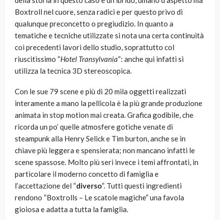
della storia in questo caso è un ibrido, umano d’aspetto ma
Boxtroll nel cuore, senza radici e per questo privo di
qualunque preconcetto o pregiudizio. In quanto a
tematiche e tecniche utilizzate si nota una certa continuità
coi precedenti lavori dello studio, soprattutto col
riuscitissimo “
Hotel Transylvania
“: anche qui infatti si
utilizza la tecnica 3D stereoscopica.
Con le sue 79 scene e più di 20 mila oggetti realizzati
interamente a mano la pellicola è la più grande produzione
animata in stop motion mai creata. Grafica godibile, che
ricorda un po’ quelle atmosfere gotiche venate di
steampunk alla Henry Selick e Tim burton, anche se in
chiave più leggera e spensierata; non mancano infatti le
scene spassose. Molto più seri invece i temi affrontati, in
particolare il moderno concetto di famiglia e
l’accettazione del “
diverso
“. Tutti questi ingredienti
rendono “Boxtrolls – Le scatole magiche” una favola
gioiosa e adatta a tutta la famiglia.