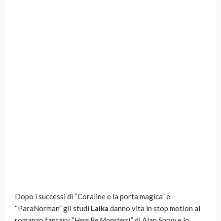
Dopo i successi di “Coraline e la porta magica” e
“ParaNorman” gli studi
Laika
danno vita in stop motion al
romanzo fantasy “
Here Be Monsters!
” di Alan Snow e lo