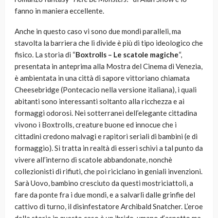
fanno in maniera eccellente.
Anche in questo caso vi sono due mondi paralleli, ma
stavolta la barriera che li divide è più di tipo ideologico che
fisico. La storia di “
Boxtrolls – Le scatole magiche
“,
presentata in anteprima alla Mostra del Cinema di Venezia,
è ambientata in una città di sapore vittoriano chiamata
Cheesebridge (Pontecacio nella versione italiana), i quali
abitanti sono interessanti soltanto alla ricchezza e ai
formaggi odorosi. Nei sotterranei dell’elegante cittadina
vivono i Boxtrolls, creature buone ed innocue che i
cittadini credono malvagi e rapitori seriali di bambini (e di
formaggio). Si tratta in realtà di esseri schivi a tal punto da
vivere all’interno di scatole abbandonate, nonchè
collezionisti di rifiuti, che poi riciclano in geniali invenzioni.
Sarà Uovo, bambino cresciuto da questi mostriciattoli, a
fare da ponte fra i due mondi, e a salvarli dalle grinfie del
cattivo di turno, il disinfestatore Archibald Snatcher. L’eroe