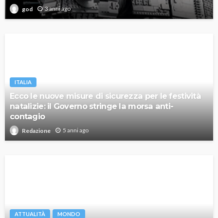
3 anni ago
god
ITALIA
Ecco le nuove misure di sicurezza per le festività
natalizie: il Governo stringe la morsa anti-
contagio
5 anni ago
Redazione
ATTUALITÀ
MONDO