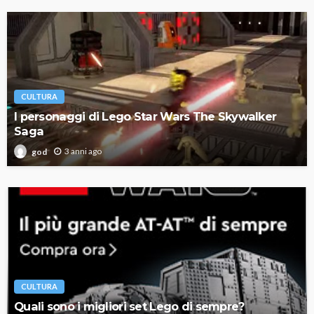
CULTURA
I personaggi di Lego Star Wars The Skywalker
Saga
3 anni ago
god
CULTURA
Quali sono i migliori set Lego di sempre?