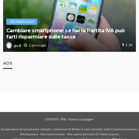
TECHNOLOGY
Cambiare smartphone: se hai la Partita IVA può
farti risparmiare sulle tasse
1.1K
1 anno ago
god
ADS
CONTATTI
-
RSS
-
Trovaci su Google+
Eccetto dove diversamente indicato, i contenuti di Befan.it sono rilasciati sotto Creative Commons
Attribuzione - Non commerciale - Non opere derivate 3.0 Italia License.
Ulteriori permessi possono essere richiesti usando l'
apposita pagina
- © befan.it