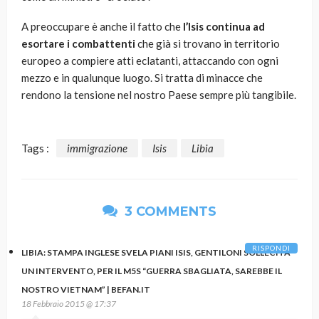
A preoccupare è anche il fatto che
l’Isis continua ad
esortare i combattenti
che già si trovano in territorio
europeo a compiere atti eclatanti, attaccando con ogni
mezzo e in qualunque luogo. Si tratta di minacce che
rendono la tensione nel nostro Paese sempre più tangibile.
Tags :
immigrazione
Isis
Libia
3 COMMENTS
RISPONDI
LIBIA: STAMPA INGLESE SVELA PIANI ISIS, GENTILONI SOLLECITA
UN INTERVENTO, PER IL M5S “GUERRA SBAGLIATA, SAREBBE IL
NOSTRO VIETNAM” | BEFAN.IT
18 Febbraio 2015 @ 17:37