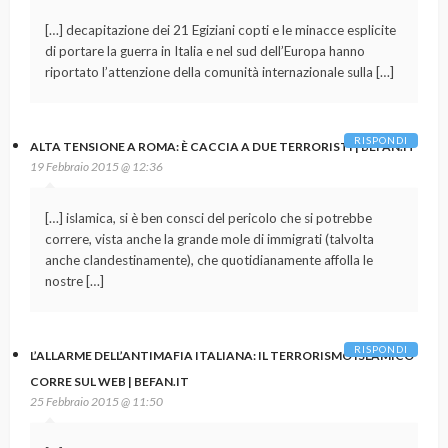
[…] decapitazione dei 21 Egiziani copti e le minacce esplicite
di portare la guerra in Italia e nel sud dell’Europa hanno
riportato l’attenzione della comunità internazionale sulla […]
RISPONDI
ALTA TENSIONE A ROMA: È CACCIA A DUE TERRORISTI | BEFAN.IT
19 Febbraio 2015 @ 12:36
[…] islamica, si è ben consci del pericolo che si potrebbe
correre, vista anche la grande mole di immigrati (talvolta
anche clandestinamente), che quotidianamente affolla le
nostre […]
RISPONDI
L’ALLARME DELL’ANTIMAFIA ITALIANA: IL TERRORISMO ISLAMICO
CORRE SUL WEB | BEFAN.IT
25 Febbraio 2015 @ 11:50