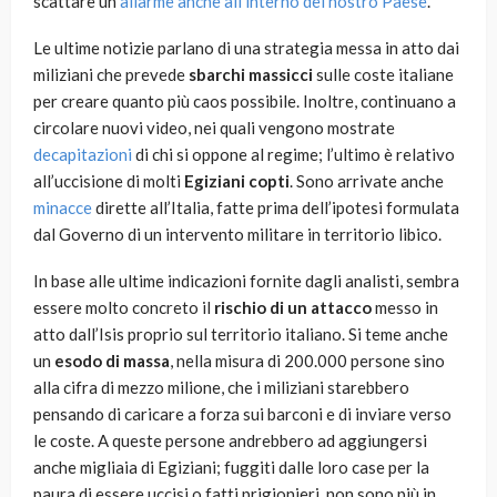
scattare un
allarme anche all’interno del nostro Paese
.
Le ultime notizie parlano di una strategia messa in atto dai
miliziani che prevede
sbarchi massicci
sulle coste italiane
per creare quanto più caos possibile. Inoltre, continuano a
circolare nuovi video, nei quali vengono mostrate
decapitazioni
di chi si oppone al regime; l’ultimo è relativo
all’uccisione di molti
Egiziani copti
. Sono arrivate anche
minacce
dirette all’Italia, fatte prima dell’ipotesi formulata
dal Governo di un intervento militare in territorio libico.
In base alle ultime indicazioni fornite dagli analisti, sembra
essere molto concreto il
rischio di un attacco
messo in
atto dall’Isis proprio sul territorio italiano. Si teme anche
un
esodo di massa
, nella misura di 200.000 persone sino
alla cifra di mezzo milione, che i miliziani starebbero
pensando di caricare a forza sui barconi e di inviare verso
le coste. A queste persone andrebbero ad aggiungersi
anche migliaia di Egiziani; fuggiti dalle loro case per la
paura di essere uccisi o fatti prigionieri, non sono più in