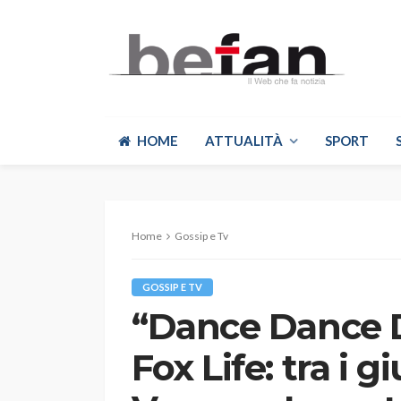
HOME
ATTUALITÀ
SPORT
Home
Gossip e Tv
GOSSIP E TV
“Dance Dance D
Fox Life: tra i g