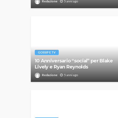
Redazione
5 anni ago
GOSSIP E TV
10 Anniversario “social” per Blake
Lively e Ryan Reynolds
Redazione
5 anni ago