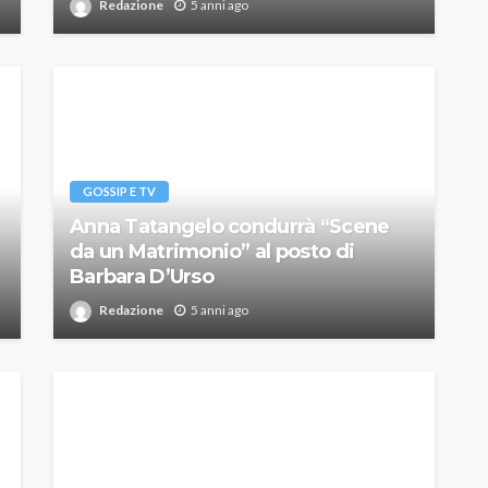
Redazione
5 anni ago
GOSSIP E TV
Anna Tatangelo condurrà “Scene
da un Matrimonio” al posto di
Barbara D’Urso
Redazione
5 anni ago