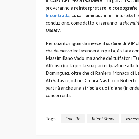
IL
CAST
DEL PROGRAMMA
– In gara ci sara
proveranno a
reinterpretare le coreografie
Incontrada
, Luca Tommassini e Timor Stef
conduzione, come detto, ci saranno la
showgir
DeeJay
.
Per quanto riguarda invece il
parterre
di VIP
ch
che da mercoledì scenderà in pista, è stata c
Massimiliano Vado, ma anche dei tuffatori
Ta
Alfonso (nota per la sua partecipazione alla 
Dominguez, oltre che di Raniero Monaco di La
Ati Safavi e, infine,
Chiara Nasti
con Roberto D
partirà anche una
striscia quotidiana
(in onda
concorrenti.
Tags :
Fox Life
Talent Show
Vaness