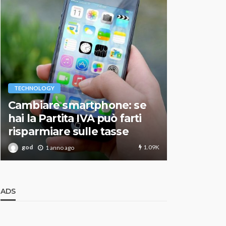
VARIE
TECHNOLOGY
Migliori r
Cambiare smartphone: se
guida agg
hai la Partita IVA può farti
scegliere
risparmiare sulle tasse
perfetto
1.09K
god
god
1 anno ago
1 an
ADS