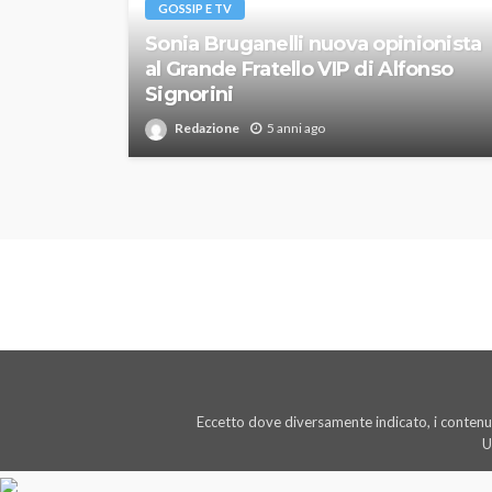
GOSSIP E TV
Sonia Bruganelli nuova opinionista
al Grande Fratello VIP di Alfonso
Signorini
Redazione
5 anni ago
Eccetto dove diversamente indicato, i contenut
U