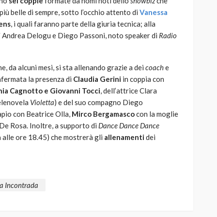
nno
sei coppie
formate da nomi noti dello
showbiz
che
più belle di sempre, sotto l’occhio attento di
Vanessa
fens
, i quali faranno parte della giuria tecnica; alla
l
Andrea Delogu e Diego Passoni, noto speaker di
Radio
e, da alcuni mesi, si sta allenando grazie a dei
coach
e
onfermata la presenza di
Claudia Gerini
in coppia con
nia Cagnotto e Giovanni Tocci
, dell’attrice Clara
telenovela
Violetta
) e del suo compagno Diego
pio con Beatrice Olla,
Mirco Bergamasco
con la moglie
e Rosa. Inoltre, a supporto di
Dance Dance Dance
 alle ore 18.45) che mostrerà gli
allenamenti
dei
a Incontrada