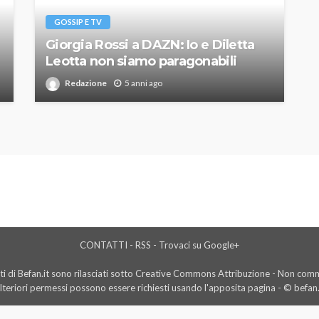
GOSSIP E TV
Giorgia Rossi a DAZN: Io e Diletta
Leotta non siamo paragonabili
Redazione
5 anni ago
CONTATTI
-
RSS
-
Trovaci su Google+
i di Befan.it sono rilasciati sotto Creative Commons Attribuzione - Non comme
lteriori permessi possono essere richiesti usando l'
apposita pagina
- © befan.