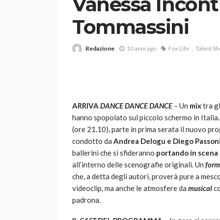
Vanessa Incont
Tommassini
Redazione
10 anni ago
Fox Life
Talent S
VARIE
ARRIVA
DANCE DANCE DANCE
– Un
mix
tra g
Robot tagliaerba: 
hanno spopolato sul piccolo schermo in Italia
scegliere per il tu
(ore 21.10), parte in prima serata il nuovo p
condotto da
Andrea Delogu e Diego Passon
god
1 anno ago
ballerini che si sfideranno
portando in scena 
all’interno delle scenografie originali. Un
form
che, a detta degli autori, proverà pure a mesc
videoclip, ma anche le atmosfere da
musical
co
padrona.