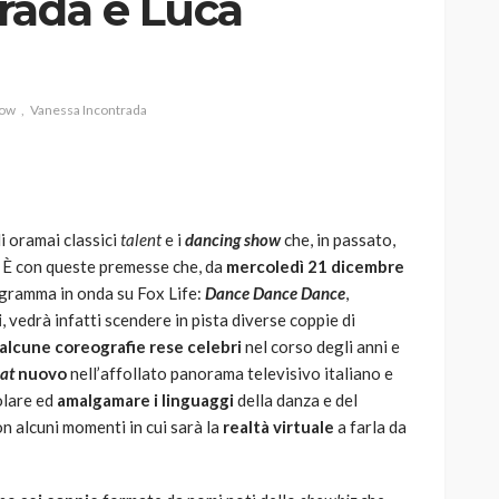
rada e Luca
how
Vanessa Incontrada
AUTO
SPORT
MG alle Final 8 di Coppa
Davis: tennis mondiale e
passione per
li oramai classici
talent
e i
dancing show
che, in passato,
quale
l’automobilismo
. È con queste premesse che, da
mercoledì 21 dicembre
o prato
abbracciano la stessa causa
rogramma in onda su Fox Life:
Dance Dance Dance
,
i
, vedrà infatti scendere in pista diverse coppie di
784
579
god
9 mesi ago
alcune coreografie rese celebri
nel corso degli anni e
at
nuovo
nell’affollato panorama televisivo italiano e
olare ed
amalgamare i linguaggi
della danza e del
n alcuni momenti in cui sarà la
realtà virtuale
a farla da