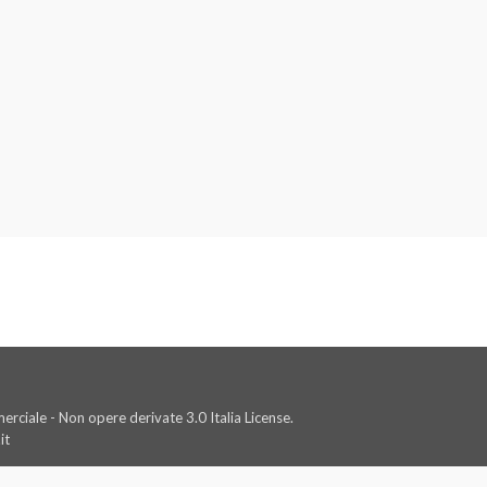
rciale - Non opere derivate 3.0 Italia License.
it