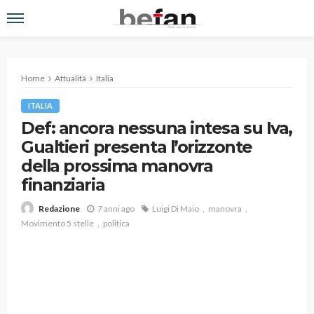
Home
Attualità
Italia
ITALIA
Def: ancora nessuna intesa su Iva,
Gualtieri presenta l’orizzonte
della prossima manovra
finanziaria
7 anni ago
Luigi Di Maio
manovra
Redazione
Movimento 5 stelle
politica