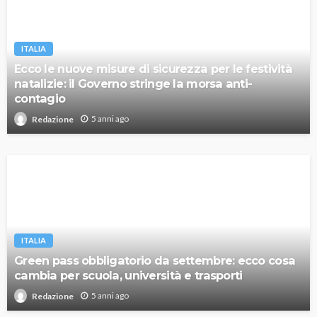
ITALIA
Ecco le nuove misure di sicurezza per le festività
natalizie: il Governo stringe la morsa anti-
contagio
5 anni ago
Redazione
ITALIA
Green pass obbligatorio da settembre: ecco cosa
cambia per scuola, università e trasporti
5 anni ago
Redazione