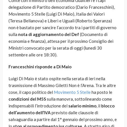
Conte con il ministro dell’Economia Gualtieri e i capi
delegazione di Partito democratico (Dario Franceschini),
Movimento 5 Stelle (Luigi Di Maio), Italia dei Valori
(Teresa Bellanova) e Liberi e Uguali (Roberto Speranza)
non è bastato per sancire l’accordo tra i partiti di governo
sulla
nota di aggiornamento del Def
(Documento di
economia e finanza), attesa per il prossimo Consiglio dei
Ministri convocato per la serata di oggi (lunedì 30
settembre alle ore 18:30).
Franceschini risponde a Di Maio
Luigi Di Maio è stato ospite nella serata di ieri nella
trasmissione di Massimo Giletti Non è l’Arena. Tra le altre
cose, il capo politico del
Movimento 5 Stelle
ha posto le
condizioni del M5S
sulla manovra, sottolineando come
indispensabili l’introduzione del
salario minimo
, il
blocco
dell’aumento dell’IVA
previsto dalle clausole di
salvaguardia a partire dal 1° gennaio del prossimo anno, e
lo
stop al provvedimento ius culturae
. A stretto giro di