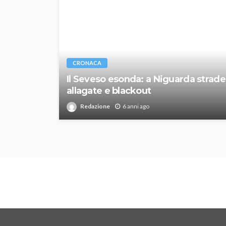
CRONACA
Il Seveso esonda: a Niguarda strade
allagate e blackout
Redazione
6 anni ago