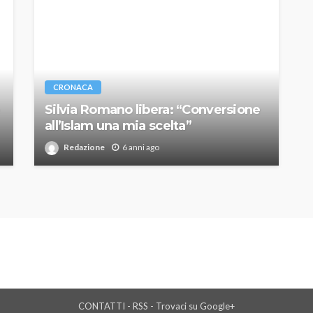
CRONACA
Silvia Romano libera: “Conversione
all’Islam una mia scelta”
Redazione
6 anni ago
CONTATTI
-
RSS
-
Trovaci su Google+