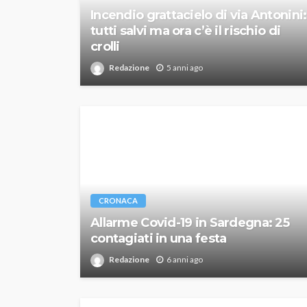
Incendio grattacielo di via Antonini:
tutti salvi ma ora c’è il rischio di
crolli
Redazione
5 anni ago
CRONACA
Allarme Covid-19 in Sardegna: 25
contagiati in una festa
Redazione
6 anni ago