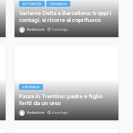
ATTUALITÀ
CRONACA
Variante Delta a Barcellona: troppi i
contagi, si ricorre al coprifuoco
Redazione
5 anni ago
CRONACA
Paura in Trentino: padre e figlio
feriti da un orso
Redazione
6 anni ago