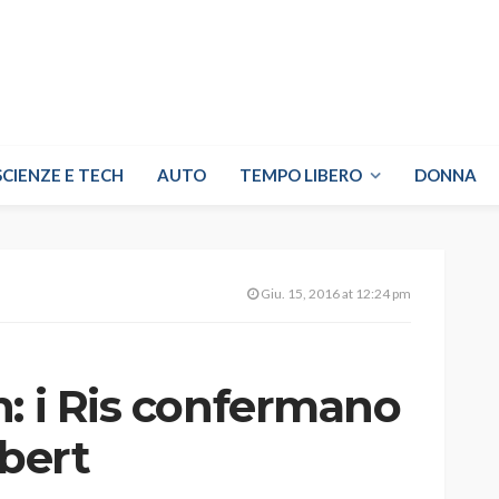
SCIENZE E TECH
AUTO
TEMPO LIBERO
DONNA
Giu. 15, 2016 at 12:24 pm
: i Ris confermano
Obert