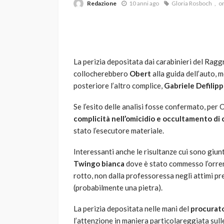
Redazione
10 anni ago
Gloria Rosboch
o
La perizia depositata dai carabinieri del Ragg
collocherebbero
Obert
alla guida dell’auto, 
posteriore l’altro complice,
Gabriele Defilipp
VARIE
Se l’esito delle analisi fosse confermato, per
Robot tagliaerba: 
complicità nell’omicidio e occultamento di
scegliere per il tu
stato l’esecutore materiale.
god
1 anno ago
Interessanti anche le risultanze cui sono giunti
Twingo bianca
dove è stato commesso l’orrend
rotto, non dalla professoressa negli attimi p
(probabilmente una pietra).
La perizia depositata nelle mani del
p
rocurat
l’attenzione in maniera particolareggiata sull