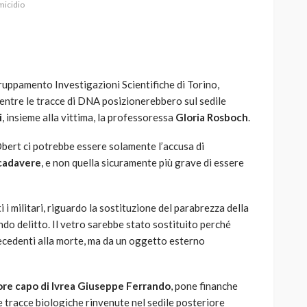
micidio
ruppamento Investigazioni Scientifiche di Torino,
AUTO
SPORT
mentre le tracce di DNA posizionerebbero sul sedile
MG alle Final 8 di Coppa
i
, insieme alla vittima, la professoressa
Gloria Rosboch
.
Davis: tennis mondiale e
passione per
 Obert ci potrebbe essere solamente l’accusa di
quale
l’automobilismo
 cadavere
, e non quella sicuramente più grave di essere
o prato
abbracciano la stessa causa
784
579
god
9 mesi ago
 i militari, riguardo la sostituzione del parabrezza della
o delitto. Il vetro sarebbe stato sostituito perché
recedenti alla morte, ma da un oggetto esterno
ore capo di Ivrea Giuseppe Ferrando
, pone finanche
e tracce biologiche rinvenute nel sedile posteriore