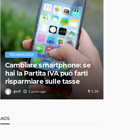
VARIE
TECHNOLOGY
Migliori r
Cambiare smartphone: se
guida agg
hai la Partita IVA può farti
scegliere
risparmiare sulle tasse
perfetto
1.1K
god
god
1 anno ago
1 an
ADS