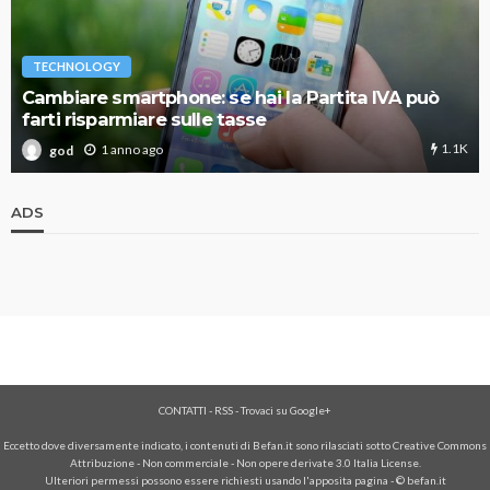
TECHNOLOGY
Cambiare smartphone: se hai la Partita IVA può
farti risparmiare sulle tasse
1.1K
1 anno ago
god
ADS
CONTATTI
-
RSS
-
Trovaci su Google+
Eccetto dove diversamente indicato, i contenuti di Befan.it sono rilasciati sotto Creative Commons
Attribuzione - Non commerciale - Non opere derivate 3.0 Italia License.
Ulteriori permessi possono essere richiesti usando l'
apposita pagina
- © befan.it