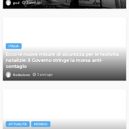
3 anni ago
god
ITALIA
Ecco le nuove misure di sicurezza per le festività
natalizie: il Governo stringe la morsa anti-
contagio
5 anni ago
Redazione
ATTUALITÀ
MONDO