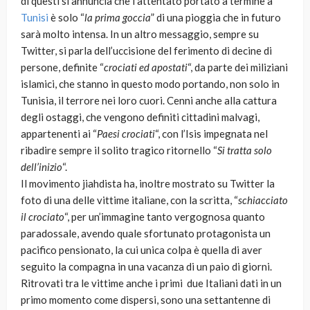
di questi si annuncia che l’attentato portato a termine a
Tunisi
è solo “
la prima goccia
” di una pioggia che in futuro
sarà molto intensa. In un altro messaggio, sempre su
Twitter, si parla dell’uccisione del ferimento di decine di
persone, definite “
crociati ed apostati
“, da parte dei miliziani
islamici, che stanno in questo modo portando, non solo in
Tunisia, il terrore nei loro cuori. Cenni anche alla cattura
degli ostaggi, che vengono definiti cittadini malvagi,
appartenenti ai “
Paesi crociati
“, con l’Isis impegnata nel
ribadire sempre il solito tragico ritornello “
Si tratta solo
dell’inizio
“.
Il movimento jiahdista ha, inoltre mostrato su Twitter la
foto di una delle vittime italiane, con la scritta, “
schiacciato
il crociato
“, per un’immagine tanto vergognosa quanto
paradossale, avendo quale sfortunato protagonista un
pacifico pensionato, la cui unica colpa è quella di aver
seguito la compagna in una vacanza di un paio di giorni.
Ritrovati tra le vittime anche i primi due Italiani dati in un
primo momento come dispersi, sono una settantenne di