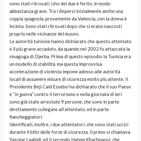
sono stati ritrovati. Uno dei due è ferito, in modo
abbastanza grave. Tra i dispersi inizialmente anche una
coppia spagnola, proveniente da Valencia, con la donna è
incinta. Sono stati ritrovati dopo che si erano nascosti
proprio nelle vicinanze del museo.
Le autorità tunisine hanno dichiarato che questo attentato
è il più grave accaduto, da quando nel 2002 fu attaccata la
sinagoga di Djerba. Prima di questo episodio la Tunisia era
un modello di stabilità, ma questa improvvisa
accelerazione di violenza impone adesso alle autorità
locali di assumere misure di sicurezza molto più attente. Il
Presidente Beji Caid Essebsi ha dichiarato che il suo Paese
è “
in guerr
a” contro il terrorismo e nella giornata di ieri
sono già state arrestate 9 persone, che sono in parte
direttamente collegate all’attentato, ed in parte
fiancheggiatori.
Identificati, inoltre, i due attentatori, che sono stati uccisi
durante il blitz delle forze di sicurezza. Il primo si chiamava
Yassine Laabidi, ed il secondo Hatem Khachnaoui, che