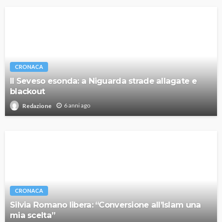
CRONACA
Il Seveso esonda: a Niguarda strade allagate e
blackout
6 anni ago
Redazione
CRONACA
Silvia Romano libera: “Conversione all’Islam una
mia scelta”