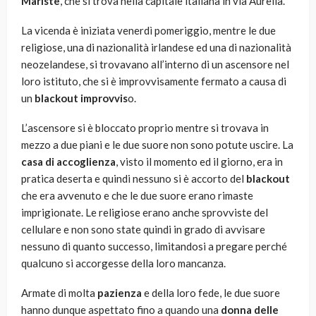
Mariste
, che si trova nella capitale italiana in via Aurelia.
La vicenda è iniziata venerdì pomeriggio, mentre le due
religiose, una di nazionalità irlandese ed una di nazionalità
neozelandese, si trovavano all’interno di un ascensore nel
loro istituto, che si è improvvisamente fermato a causa di
un
blackout improvvis
o.
L’ascensore si è bloccato proprio mentre si trovava in
mezzo a due piani e le due suore non sono potute uscire. La
casa di accoglienza
, visto il momento ed il giorno, era in
pratica deserta e quindi nessuno si è accorto del
blackout
che era avvenuto e che le due suore erano rimaste
imprigionate. Le religiose erano anche sprovviste del
cellulare e non sono state quindi in grado di avvisare
nessuno di quanto successo, limitandosi a pregare perché
qualcuno si accorgesse della loro mancanza.
Armate di molta
pazienza
e della loro fede, le due suore
hanno dunque aspettato fino a quando una
donna delle