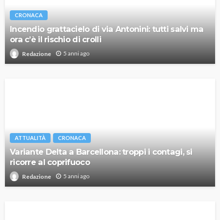
CRONACA
Incendio grattacielo di via Antonini: tutti salvi ma
ora c’è il rischio di crolli
5 anni ago
Redazione
ATTUALITÀ
CRONACA
Variante Delta a Barcellona: troppi i contagi, si
ricorre al coprifuoco
5 anni ago
Redazione