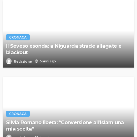
CRONACA
Il Seveso esonda: a Niguarda strade allagate e
blackout
6 anni ago
Redazione
CRONACA
Silvia Romano libera: “Conversione all’Islam una
mia scelta”