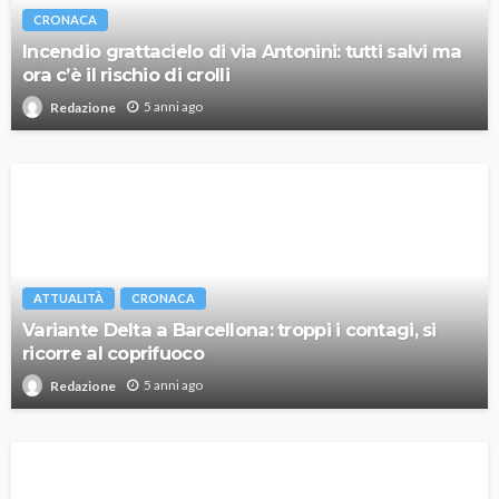
CRONACA
Incendio grattacielo di via Antonini: tutti salvi ma
ora c’è il rischio di crolli
5 anni ago
Redazione
ATTUALITÀ
CRONACA
Variante Delta a Barcellona: troppi i contagi, si
ricorre al coprifuoco
5 anni ago
Redazione