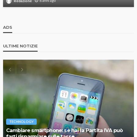
6 anni ago
Redazione
ADS
ULTIME NOTIZIE
TECHNOLOGY
Cambiare smartphone: se hai la Partita IVA può
farti risparmiare sulle tasse