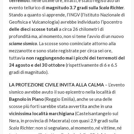
terremoti
: nelle ultime ore, infatti, è stato registrato un
evento tellurico di
magnitudo 3.7 gradi sulla
Scala Richter
.
Stando a quanto si apprende, l’INGV (l’Istituto Nazionale di
Geofisica e Vulcanologia) avrebbe individuato l’ipocentro
delle dieci scosse totali
a circa 26 chilometri di
profondità ma, al momento, non si teme l’avvio di un nuovo
sciame sismico
. La scosse sono cominciate attorno alla
mezzanotte e sono state registrate per circa sei ore,
tuttavia
non raggiungendo mai i picchi dei terremoti del
24 agosto e del 30 ottobre
(rispettivamente di 6 e 6.5
gradi di magnitudo).
LA PROTEZIONE CIVILE INVITA ALLA CALMA
– L’evento
sismico avrebbe avuto il suo epicentro nella località di
Bagnolo in Piano
(Reggio Emilia), anche se una delle
scosse più forti sarebbe stata avvertita anche in una
vicinissima località marchigiana
(Castelsantangelo sul
Nera, in provincia di Macerata) con quasi 2.9 gradi sulla
Scala Richter
: non si segnalano, al momento, né vittime, né