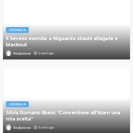
CRONACA
Il Seveso esonda: a Niguarda strade allagate e
blackout
6 anni ago
Redazione
CRONACA
Silvia Romano libera: “Conversione all’Islam una
mia scelta”
6 anni ago
Redazione