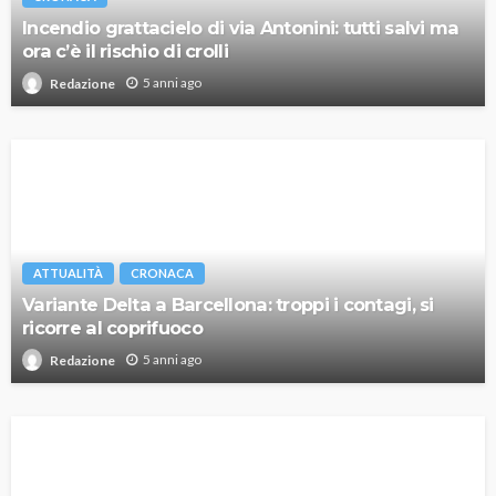
Incendio grattacielo di via Antonini: tutti salvi ma
ora c’è il rischio di crolli
5 anni ago
Redazione
ATTUALITÀ
CRONACA
Variante Delta a Barcellona: troppi i contagi, si
ricorre al coprifuoco
5 anni ago
Redazione