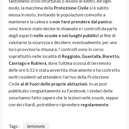
tantomeno crolli strutturali o lesioni di edifici. Ad ogni
modo, la macchina della
Protezione Civile
si è subito
messa in moto, invitando le popolazioni coinvolte a
mantenere la calma e a
non farsi prendere dal panico
:
sono invece state decine le chiamate e i controlli da parte
degli esperti
nelle scuole e nei luoghi pubblici
al fine di
valutarne la sicurezza e decidere, eventualmente, per una
loro provvisoria chiusura. I controlli sono in corso
soprattutto nelle località di
Reggiolo, Guastalla, Boretto,
Cavriago e Rubiera
, dove l’ultima scossa di terremoto
delle ore 6.52 è stata avvertita chiaramente e ha costretto
molti residenti ad attendere l’arrivo della Protezione
Civile
al di fuori delle proprie abitazioni
. In un
post
pubblicato congiuntamente su Facebook, i sindaci della
zona hanno fatto sapere che le lezioni nelle scuole, seppur
con dei ritardi, potrebbero riprendere
regolarmente
.
Tags :
terremoto