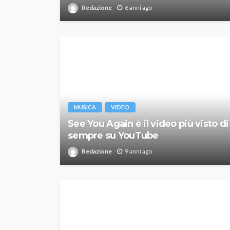
Redazione
6 anni ago
MUSICA
VIDEO
See You Again è il video più visto di
sempre su YouTube
Redazione
9 anni ago