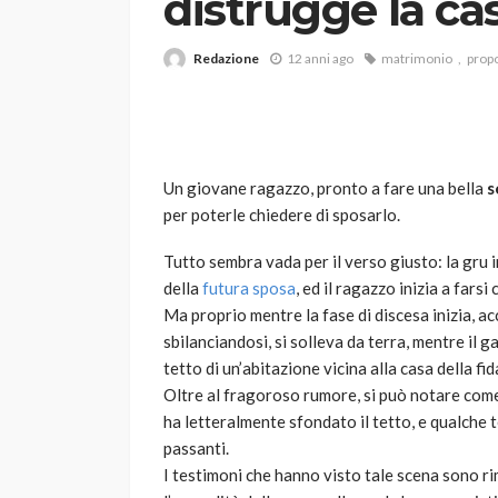
distrugge la cas
Redazione
12 anni ago
matrimonio
prop
Un giovane ragazzo, pronto a fare una bella
s
per poterle chiedere di sposarlo.
VARIE
Robot tagliaerba: 
Tutto sembra vada per il verso giusto: la gru 
scegliere per il tu
della
futura sposa
, ed il ragazzo inizia a farsi 
Ma proprio mentre la fase di discesa inizia, ac
god
1 anno ago
sbilanciandosi, si solleva da terra, mentre il g
tetto di un’abitazione vicina alla casa della fi
Oltre al fragoroso rumore, si può notare come i 
ha letteralmente sfondato il tetto, e qualche 
passanti.
I testimoni che hanno visto tale scena sono rim