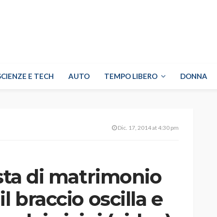
SCIENZE E TECH
AUTO
TEMPO LIBERO
DONNA
Dic. 17, 2014 at 4:30 pm
osta di matrimonio
l braccio oscilla e