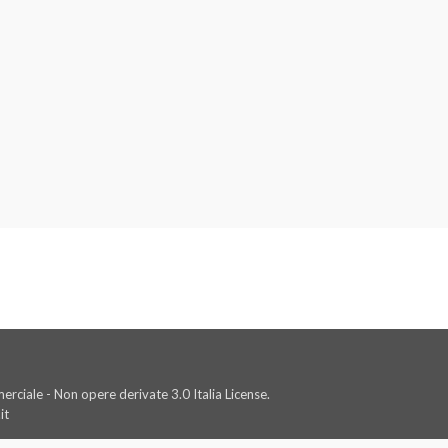
rciale - Non opere derivate 3.0 Italia License.
it