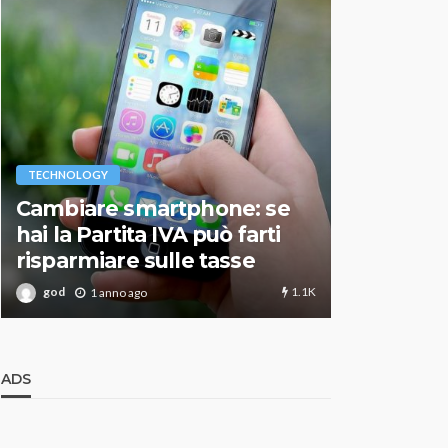
VARIE
TECHNOLOGY
Migliori r
Cambiare smartphone: se
guida agg
hai la Partita IVA può farti
scegliere
risparmiare sulle tasse
perfetto
1.1K
god
god
1 anno ago
1 an
ADS