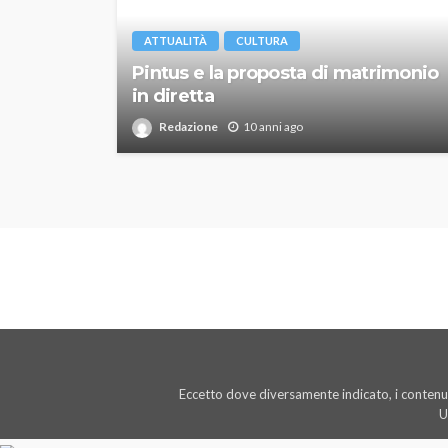
ATTUALITÀ
CULTURA
Pintus e la proposta di matrimonio
in diretta
Redazione
10 anni ago
Eccetto dove diversamente indicato, i contenut
U