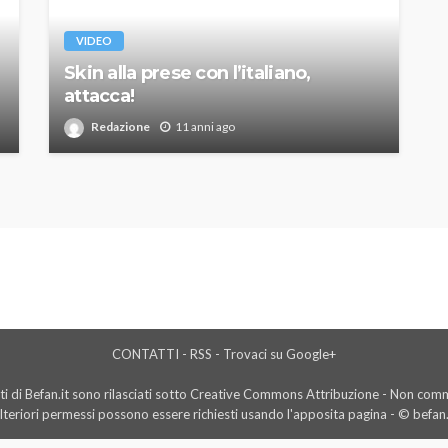
VIDEO
Skin alla prese con l’italiano,
attacca!
Redazione
11 anni ago
CONTATTI
-
RSS
-
Trovaci su Google+
i di Befan.it sono rilasciati sotto Creative Commons Attribuzione - Non comme
lteriori permessi possono essere richiesti usando l'
apposita pagina
- © befan.