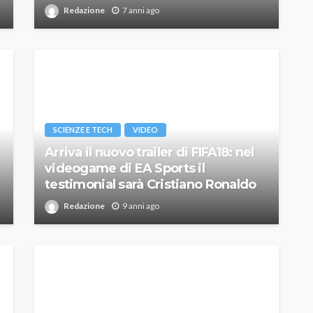
Redazione
7 anni ago
SCIENZE E TECH
VIDEO
Arriva il nuovo trailer di FIFA18: nel
videogame di EA Sports il
testimonial sarà Cristiano Ronaldo
Redazione
9 anni ago