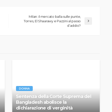
Milan: il mercato balla sulle punte,
Torres, El Shaarawy e Pazzini al passo
d’addio?
DONNA
Sentenza della Corte Suprema del
Bangladesh abolisce la
dichiarazione di verginità