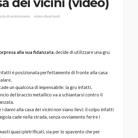
a dei vicini (video)
osta di amtrimonio
video divertenti
AUTO
SPORT
MG alle Final 8 di Coppa
orpresa alla sua fidanzata
, decide di utilizzare una gru
Davis: tennis mondiale e
passione per
quale
l’automobilismo
infatti è posizionata perfettamente di fronte alla casa
o prato
abbracciano la stessa causa
calare.
cade un qualcosa di impensabile: la gru infatti,
785
582
god
9 mesi ago
ancio del braccio metallico va a schiantarsi contro il
danzata.
danni alla casa dei vicini non siano lievi: il colpo infatti
tegola cade nella strada, senza ovviamente ferire i
asti quasi pietrificati, sia per lo spavento che per