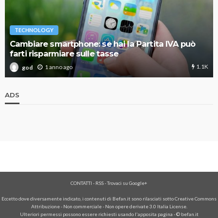
TECHNOLOGY
Cambiare smartphone: se hai la Partita IVA può
farti risparmiare sulle tasse
1.1K
1 anno ago
god
ADS
CONTATTI
-
RSS
-
Trovaci su Google+
Eccetto dove diversamente indicato, i contenuti di Befan.it sono rilasciati sotto Creative Commons
Attribuzione - Non commerciale - Non opere derivate 3.0 Italia License.
Ulteriori permessi possono essere richiesti usando l'
apposita pagina
- © befan.it