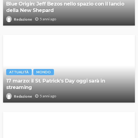
Blue Origin: Jeff Bezos nello spazio con il lancio
della New Shepard
5 anni ago
Redazione
ATTUALITÀ
MONDO
17 marzo: il St. Patrick’s Day oggi sarà in
streaming
5 anni ago
Redazione