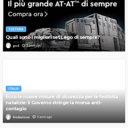
CULTURA
Quali sono i migliori set Lego di sempre?
3 anni ago
god
ITALIA
Ecco le nuove misure di sicurezza per le festività
natalizie: il Governo stringe la morsa anti-
contagio
5 anni ago
Redazione