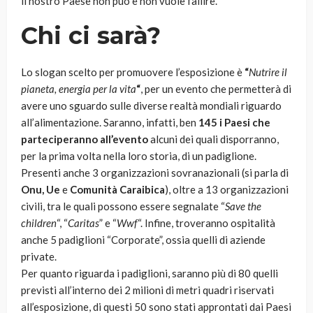
il nostro Paese non può e non vuole fallire.
Chi ci sarà?
Lo slogan scelto per promuovere l’esposizione è
“
Nutrire il
pianeta, energia per la vita
“
, per un evento che permetterà di
avere uno sguardo sulle diverse realtà mondiali riguardo
all’alimentazione. Saranno, infatti, ben
145 i Paesi che
parteciperanno all’evento
alcuni dei quali disporranno,
per la prima volta nella loro storia, di un padiglione.
Presenti anche 3 organizzazioni sovranazionali (si parla di
Onu, Ue
e
Comunità Caraibica
), oltre a 13 organizzazioni
civili, tra le quali possono essere segnalate “
Save the
children
“, “
Caritas
” e “
Wwf
“. Infine, troveranno ospitalità
anche 5 padiglioni “Corporate”, ossia quelli di aziende
private.
Per quanto riguarda i padiglioni, saranno più di 80 quelli
previsti all’interno dei 2 milioni di metri quadri riservati
all’esposizione, di questi 50 sono stati approntati dai Paesi