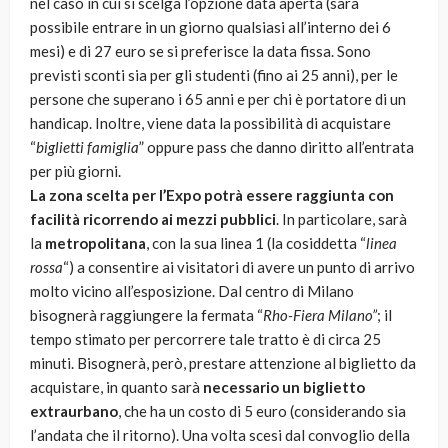
nel caso in cui si scelga l’opzione data aperta (sarà
possibile entrare in un giorno qualsiasi all’interno dei 6
mesi) e di 27 euro se si preferisce la data fissa. Sono
previsti sconti sia per gli studenti (fino ai 25 anni), per le
persone che superano i 65 anni e per chi è portatore di un
handicap. Inoltre, viene data la possibilità di acquistare
“
biglietti famiglia
” oppure pass che danno diritto all’entrata
per più giorni.
La zona scelta per l’Expo potrà essere raggiunta con
facilità ricorrendo ai mezzi pubblici
. In particolare, sarà
la
metropolitana
, con la sua linea 1 (la cosiddetta “
linea
rossa
“) a consentire ai visitatori di avere un punto di arrivo
molto vicino all’esposizione. Dal centro di Milano
bisognerà raggiungere la fermata “
Rho-Fiera Milano”
; il
tempo stimato per percorrere tale tratto è di circa 25
minuti. Bisognerà, però, prestare attenzione al biglietto da
acquistare, in quanto sarà
necessario un biglietto
extraurbano
, che ha un costo di 5 euro (considerando sia
l’andata che il ritorno). Una volta scesi dal convoglio della