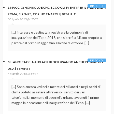
RISPONDI
1 MAGGIO: NON SOLO EXPO, ECCO GLI EVENTI PER IL WEEK-END A
ROMA, FIRENZE, TORINO E NAPOLI | BEFAN.IT
30 Aprile 2015 @ 17:07
[…] interesse è destinata a registrare la cerimonia di
inaugurazione dell’Expo 2015, che si terrà a Milano proprio a
partire dal primo Maggio fino alla fine di ottobre. […]
RISPONDI
MILANO: CACCIA AI BLACK BLOCK USANDO ANCHE L’ESAME DEL
DNA | BEFAN.IT
4 Maggio 2015 @ 14:37
[…] Sono ancora vivi nella mente dei Milanesi e negli occhi di
chi ha potuto assistere attraverso i servizi dei vari
telegiornali, i momenti di guerriglia urbana avvenuti il primo
maggio in occasione dell’inaugurazione dell’Expo. […]