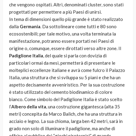
che vengono ospitati. Altri, denominati cluster, sono stati
progettati per permettere a più Paesi di unirsi.
In tema di dimensioni quello più grande è stato realizzato
dalla
Germania
. Da sottolineare come tutti e 80 sono
ecosostenibili; per tale motivo, una volta terminata la
manifestazione, potranno essere portati nei Paesi di
origine o, comunque, essere dirottati verso altre zone. Il
Padiglione Italia
, del quale si parla con dovizia di
particolari ormai da mesi, permetterà di presentare le
molteplici eccellenze italiane e avrà come fulcro il Palazzo
Italia, una struttura che si sviluppa su 5 piani e che ha un
aspetto decisamente avveniristico. Per la sua costruzione
è stato utilizzato del cemento biodinamico di colore
bianco. Come simbolo del Padiglione Italia è stato scelto
l’
Albero della vita
, una costruzione gigantesca (alta 35
metri) concepita da Marco Balich, che ha una struttura in
acciaio e legno. La sua chioma, larga ben 42 metri, sarà in
grado non solo di illuminare il padiglione, ma anche di
offrire al pubblico dei “giochi pirotecnici” di grande