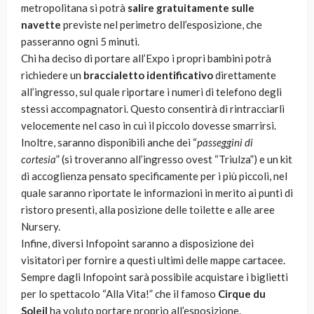
metropolitana si potrà
salire gratuitamente sulle
navette
previste nel perimetro dell’esposizione, che
passeranno ogni 5 minuti.
Chi ha deciso di portare all’Expo i propri bambini potrà
richiedere un
braccialetto identificativo
direttamente
all’ingresso, sul quale riportare i numeri di telefono degli
stessi accompagnatori. Questo consentirà di rintracciarli
velocemente nel caso in cui il piccolo dovesse smarrirsi.
Inoltre, saranno disponibili anche dei “
passeggini di
cortesia
” (si troveranno all’ingresso ovest “Triulza”) e un kit
di accoglienza pensato specificamente per i più piccoli, nel
quale saranno riportate le informazioni in merito ai punti di
ristoro presenti, alla posizione delle toilette e alle aree
Nursery.
Infine, diversi Infopoint saranno a disposizione dei
visitatori per fornire a questi ultimi delle mappe cartacee.
Sempre dagli Infopoint sarà possibile acquistare i biglietti
per lo spettacolo “Alla Vita!” che il famoso
Cirque du
Soleil
ha voluto portare proprio all’esposizione.