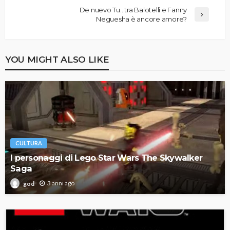
De nuevo Tu…tra Balotelli e Fanny
Neguesha è ancore amore?
YOU MIGHT ALSO LIKE
CULTURA
I personaggi di Lego Star Wars The Skywalker
Saga
3 anni ago
god