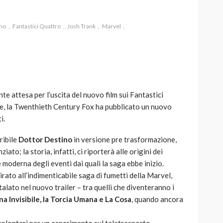
ino
Fantastici Quattro
Josh Trank
Marvel
AUTO
SPORT
MG alle Final 8 di Coppa
Davis: tennis mondiale e
nte attesa per l’uscita del nuovo film sui Fantastici
passione per
re, la Twenthieth Century Fox ha pubblicato un nuovo
quale
l’automobilismo
i.
o prato
abbracciano la stessa causa
ribile
Dottor Destino
in versione pre trasformazione,
785
582
god
9 mesi ago
ato; la storia, infatti, ci riporterà alle origini dei
 moderna degli eventi dai quali la saga ebbe inizio.
irato all’indimenticabile saga di fumetti della Marvel,
lato nel nuovo trailer – tra quelli che diventeranno i
na Invisibile, la Torcia Umana e La Cosa
, quando ancora