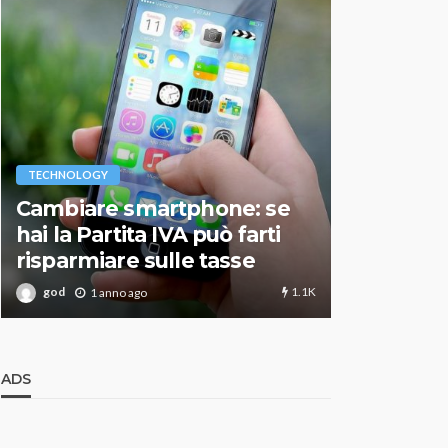
VARIE
TECHNOLOGY
Migliori r
Cambiare smartphone: se
guida agg
hai la Partita IVA può farti
scegliere
risparmiare sulle tasse
perfetto
1.1K
god
god
1 anno ago
1 an
ADS