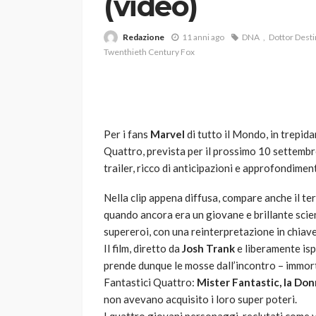
(video)
Redazione
11 anni ago
DNA
Dottor Dest
Twenthieth Century Fox
Per i fans
Marvel
di tutto il Mondo, in trepida
VARIE
Quattro, prevista per il prossimo 10 settemb
Robot tagliaerba: 
trailer, ricco di anticipazioni e approfondiment
scegliere per il tu
Nella clip appena diffusa, compare anche il ter
god
1 anno ago
quando ancora era un giovane e brillante scienzi
supereroi, con una reinterpretazione in chiave
Il film, diretto da
Josh Trank
e liberamente isp
prende dunque le mosse dall’incontro – immorta
Fantastici Quattro:
Mister Fantastic, la Don
non avevano acquisito i loro super poteri.