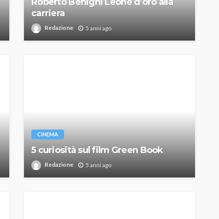
Roberto Benigni Leone d’oro alla
carriera
Redazione
5 anni ago
CINEMA
5 curiosità sul film Green Book
Redazione
5 anni ago