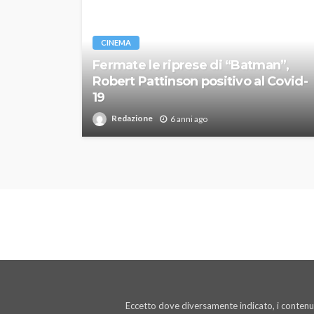
CINEMA
Fermate le riprese di “Batman”,
Robert Pattinson positivo al Covid-
19
Redazione
6 anni ago
Eccetto dove diversamente indicato, i contenut