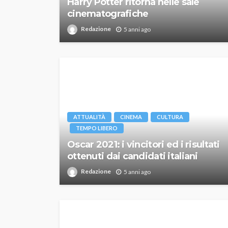
Harry Potter ritorna nelle sale
cinematografiche
Redazione
5 anni ago
ATTUALITÀ
CINEMA
CULTURA
TEMPO LIBERO
Oscar 2021: i vincitori ed i risultati
ottenuti dai candidati italiani
Redazione
5 anni ago