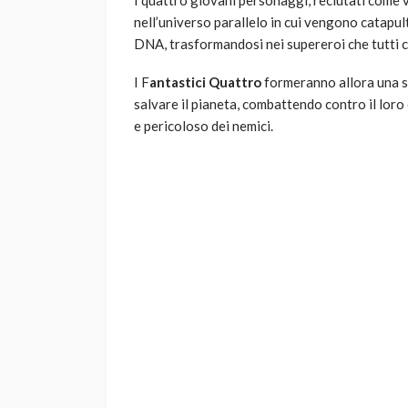
I quattro giovani personaggi, reclutati come 
nell’universo parallelo in cui vengono catapul
DNA, trasformandosi nei supereroi che tutti 
I F
antastici Quattro
formeranno allora una sq
salvare il pianeta, combattendo contro il loro
e pericoloso dei nemici.