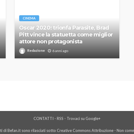
CINEMA
Oscar 2020: trionfa Parasite, Brad
Pitt vince la statuetta come miglior
attore non protagonista
Redazione
6 anni ago
CONTATTI
-
RSS
-
Trovaci su Google+
i di Befan.it sono rilasciati sotto Creative Commons Attribuzione - Non comme