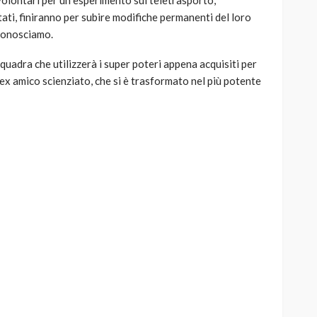
volontari per un esperimento sul teletrasporto,
tati, finiranno per subire modifiche permanenti del loro
conosciamo.
uadra che utilizzerà i super poteri appena acquisiti per
 ex amico scienziato, che si è trasformato nel più potente