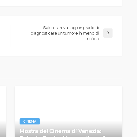
Salute: arriva l’app in grado di
diagnosticare un tumore in meno di
un’ora
CINEMA
Mostra del Cinema di Venezia: