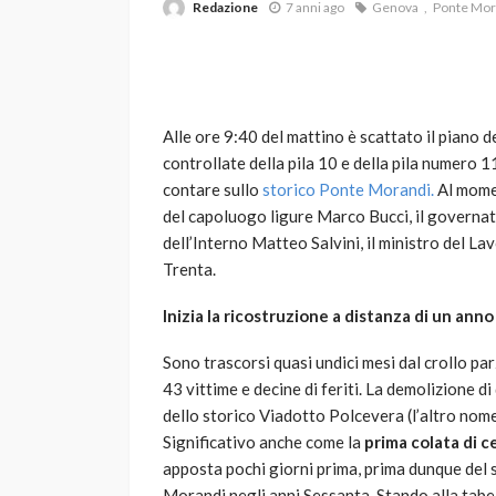
Redazione
7 anni ago
Genova
Ponte Mor
Alle ore 9:40 del mattino è scattato il piano d
controllate della pila 10 e della pila numero 
contare sullo
storico Ponte Morandi.
Al momen
del capoluogo ligure Marco Bucci, il governato
VARIE
dell’Interno Matteo Salvini, il ministro del La
Robot tagliaerba: 
Trenta.
scegliere per il tu
Inizia la ricostruzione a distanza di un anno 
god
1 anno ago
Sono trascorsi quasi undici mesi dal crollo pa
43 vittime e decine di feriti. La demolizione di
dello storico Viadotto Polcevera (l’altro nome
Significativo anche come la
prima colata di 
apposta pochi giorni prima, prima dunque del s
Morandi negli anni Sessanta. Stando alla tabel