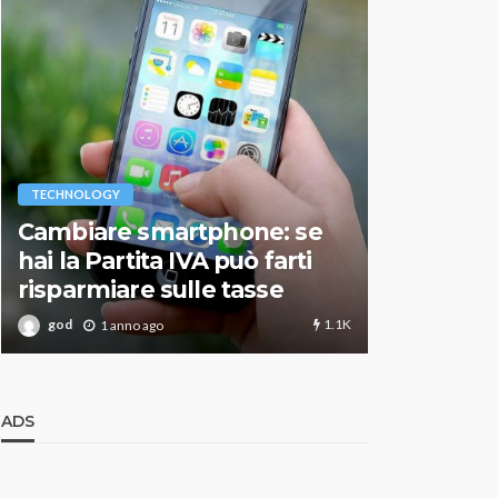
VARIE
TECHNOLOGY
Migliori r
Cambiare smartphone: se
guida agg
hai la Partita IVA può farti
scegliere
risparmiare sulle tasse
perfetto
1.1K
god
god
1 anno ago
1 an
ADS