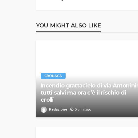
YOU MIGHT ALSO LIKE
CRONACA
Incendio grattacielo di via Antonini:
tutti salvi ma ora c’è il rischio di
crolli
Redazione
5 anni ago