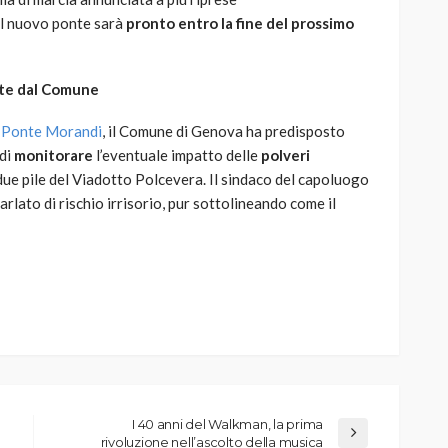
 il nuovo ponte sarà
pronto entro la fine del prossimo
late dal Comune
l Ponte Morandi
, il Comune di Genova ha predisposto
 di
monitorare
l’eventuale impatto delle
polveri
due pile del Viadotto Polcevera. Il sindaco del capoluogo
lato di rischio irrisorio, pur sottolineando come il
I 40 anni del Walkman, la prima
rivoluzione nell’ascolto della musica