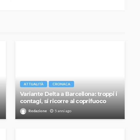
ATTUALITÀ
CRONACA
Variante Delta a Barcellona: troppi i
contagi, si ricorre al coprifuoco
Redazione
5 anni ago