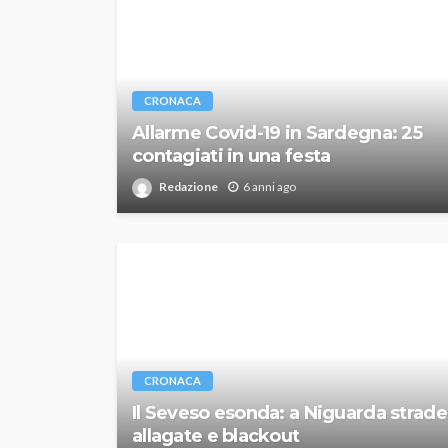
CRONACA
Allarme Covid-19 in Sardegna: 25
contagiati in una festa
Redazione
6 anni ago
CRONACA
Il Seveso esonda: a Niguarda strade
allagate e blackout