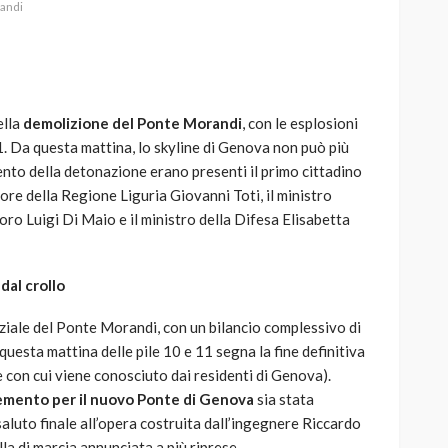
andi
ella
demolizione del Ponte Morandi
, con le esplosioni
AUTO
SPORT
11. Da questa mattina, lo skyline di Genova non può più
MG alle Final 8 di Coppa
to della detonazione erano presenti il primo cittadino
Davis: tennis mondiale e
re della Regione Liguria Giovanni Toti, il ministro
passione per
voro Luigi Di Maio e il ministro della Difesa Elisabetta
quale
l’automobilismo
o prato
abbracciano la stessa causa
dal crollo
784
581
god
9 mesi ago
rziale del Ponte Morandi, con un bilancio complessivo di
 questa mattina delle pile 10 e 11 segna la fine definitiva
 con cui viene conosciuto dai residenti di Genova).
cemento per il nuovo Ponte di Genova
sia stata
aluto finale all’opera costruita dall’ingegnere Riccardo
la di marcia annunciata a più riprese