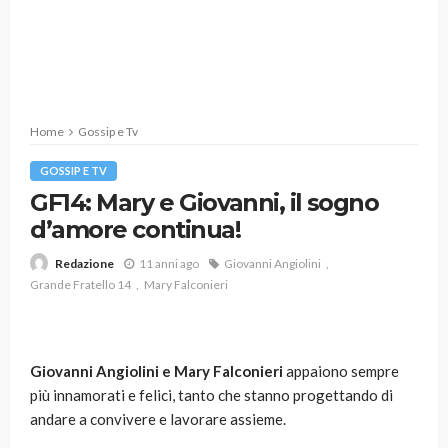
Home
Gossip e Tv
GOSSIP E TV
GF14: Mary e Giovanni, il sogno
d’amore continua!
11 anni ago
Giovanni Angiolini
Redazione
Grande Fratello 14
Mary Falconieri
Giovanni Angiolini e Mary Falconieri
appaiono sempre
più innamorati e felici, tanto che stanno progettando di
andare a convivere e lavorare assieme.