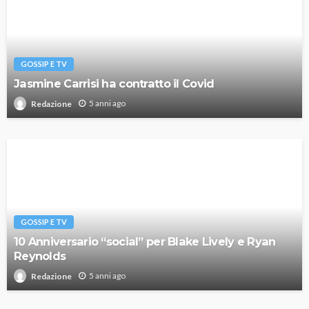
GOSSIP E TV
Jasmine Carrisi ha contratto il Covid
5 anni ago
Redazione
GOSSIP E TV
10 Anniversario “social” per Blake Lively e Ryan
Reynolds
5 anni ago
Redazione