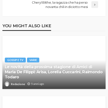
Cheryl Blithe, la ragazza che ha perso
novanta chili in diciotto mesi
YOU MIGHT ALSO LIKE
GOSSIP E TV
VARIE
Le novità della prossima stagione di Amici di
Maria De Filippi: Arisa, Lorella Cuccarini, Raimondo
Todaro
5 anni ago
Redazione