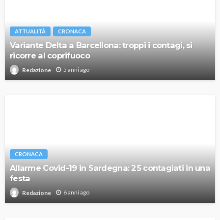
ATTUALITÀ
CRONACA
Variante Delta a Barcellona: troppi i contagi, si
ricorre al coprifuoco
5 anni ago
Redazione
CRONACA
Allarme Covid-19 in Sardegna: 25 contagiati in una
festa
6 anni ago
Redazione