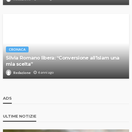
CRONACA
Silvia Romano libera: “Conversione all’Islam una
mia scelta”
6 anni ago
Redazione
ADS
ULTIME NOTIZIE