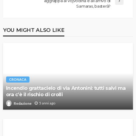
aggrappa al Vojvodina e all’arrivo di
Samaras, basterà?
YOU MIGHT ALSO LIKE
CRONACA
Incendio grattacielo di via Antonini: tutti salvi ma
ora c’è il rischio di crolli
5 anni ago
Redazione