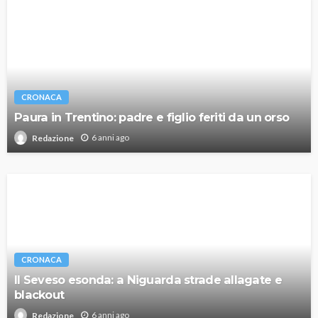
CRONACA
Paura in Trentino: padre e figlio feriti da un orso
6 anni ago
Redazione
CRONACA
Il Seveso esonda: a Niguarda strade allagate e
blackout
6 anni ago
Redazione