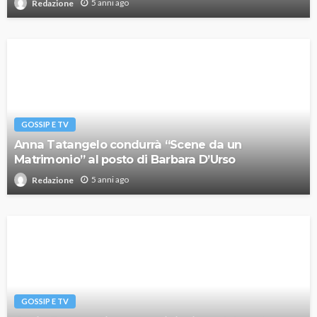
5 anni ago
Redazione
GOSSIP E TV
Anna Tatangelo condurrà “Scene da un
Matrimonio” al posto di Barbara D’Urso
5 anni ago
Redazione
GOSSIP E TV