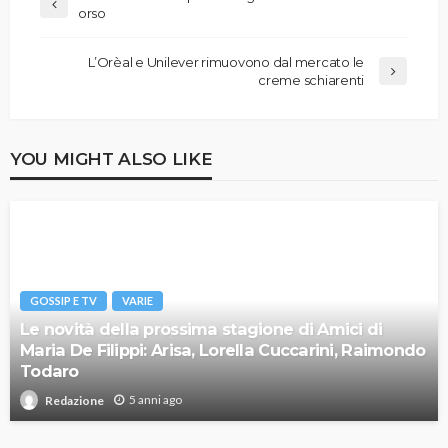
orso
L’Orèal e Unilever rimuovono dal mercato le
creme schiarenti
YOU MIGHT ALSO LIKE
GOSSIP E TV
VARIE
Le novità della prossima stagione di Amici di
Maria De Filippi: Arisa, Lorella Cuccarini, Raimondo
Todaro
5 anni ago
Redazione