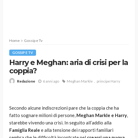
Home
Gossip e Tv
GOSSIP E TV
Harry e Meghan: aria di crisi per la
coppia?
6 anni ago
Meghan Markle
principe Harry
Redazione
Secondo alcune indiscrezioni pare che la coppia che ha
fatto sognare milioni di persone,
Meghan Markle e Harry
,
starebbe vivendo una crisi. In seguito all’addio alla
Famiglia Reale
e alla tensione dei rapporti familiari
sembra che le difficoltà incontrate nel
crearsi una nuova