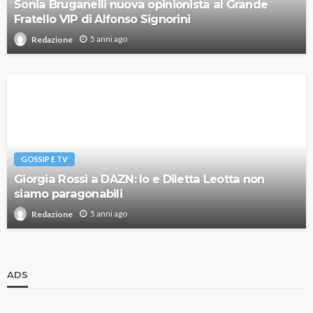
Sonia Bruganelli nuova opinionista al Grande
Fratello VIP di Alfonso Signorini
5 anni ago
Redazione
GOSSIP E TV
Giorgia Rossi a DAZN: Io e Diletta Leotta non
siamo paragonabili
5 anni ago
Redazione
ADS