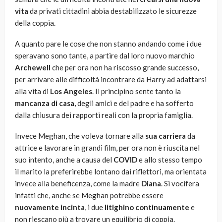
vita
da privati cittadini abbia destabilizzato le sicurezze
della coppia.
A quanto pare le cose che non stanno andando come i due
speravano sono tante, a partire dal loro nuovo marchio
Archewell
che per ora non ha riscosso grande successo,
per arrivare alle difficoltà incontrare da Harry ad adattarsi
alla vita di
Los Angeles
. Il principino sente tanto la
mancanza di casa,
degli amici e del padre e ha sofferto
dalla chiusura dei rapporti reali con la propria famiglia.
Invece Meghan, che voleva tornare alla
sua carriera
da
attrice e lavorare in grandi film, per ora non è riuscita nel
suo intento, anche a causa del
COVID
e allo stesso tempo
il marito la preferirebbe lontano dai riflettori, ma orientata
invece alla beneficenza, come la madre
Diana
. Si vocifera
infatti che, anche se Meghan potrebbe essere
nuovamente incinta
, i due
litighino continuamente
e
non riescano più a trovare un equilibrio di coppia.