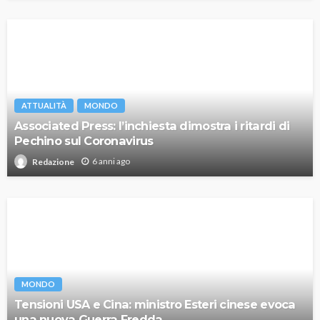
ATTUALITÀ
MONDO
Associated Press: l’inchiesta dimostra i ritardi di
Pechino sul Coronavirus
6 anni ago
Redazione
MONDO
Tensioni USA e Cina: ministro Esteri cinese evoca
una nuova Guerra Fredda