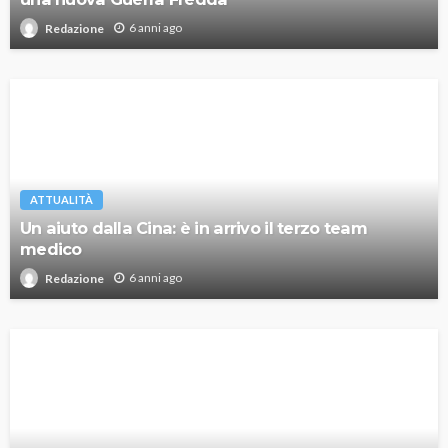
6 anni ago
Redazione
ATTUALITÀ
Un aiuto dalla Cina: è in arrivo il terzo team
medico
6 anni ago
Redazione