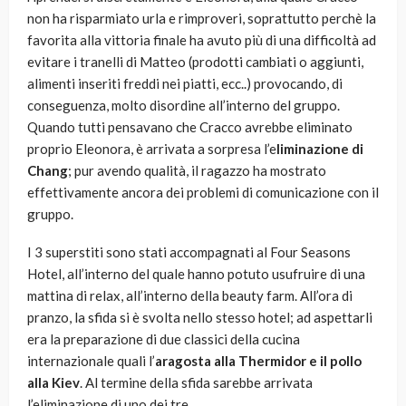
non ha risparmiato urla e rimproveri, soprattutto perchè la
favorita alla vittoria finale ha avuto più di una difficoltà ad
evitare i tranelli di Matteo (prodotti cambiati o aggiunti,
alimenti inseriti freddi nei piatti, ecc..) provocando, di
conseguenza, molto disordine all’interno del gruppo.
Quando tutti pensavano che Cracco avrebbe eliminato
proprio Eleonora, è arrivata a sorpresa l’e
liminazione di
Chang
; pur avendo qualità, il ragazzo ha mostrato
effettivamente ancora dei problemi di comunicazione con il
gruppo.
I 3 superstiti sono stati accompagnati al Four Seasons
Hotel, all’interno del quale hanno potuto usufruire di una
mattina di relax, all’interno della beauty farm. All’ora di
pranzo, la sfida si è svolta nello stesso hotel; ad aspettarli
era la preparazione di due classici della cucina
internazionale quali l’
aragosta alla Thermidor e il pollo
alla Kiev
. Al termine della sfida sarebbe arrivata
l’eliminazione di uno dei tre.