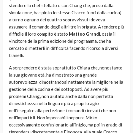
stendere lo chef stellato o con Chang che, preso dalla
simulazione, ha spinto lo stesso Cracco fuori dalla cucina),
a turno ognuno dei quattro sopravvissuti doveva
assumere il comando degli altri tre in brigata. A rendere più
difficile il loro compito è stato
Matteo Grandi,
ossia il
vincitore della prima edizione del programma, che ha
cercato di metterli in difficoltà facendo ricorso a diversi
tranelli.
A sorprendere è stata soprattutto Chiara che, nonostante
la sua giovane età, ha dimostrato una grande
autorevolezza, dimostrandosi nettamente la migliore nella
gestione della cucina e dei sottoposti. Ad avere più
problemi Chang, non aiutato anche dalla non perfetta
dimestichezza nella lingua e più a proprio agio
nell”eseguire alla perfezione i comandi ricevuti che non
nell’impartirli. Non impeccabili neppure Mirko,
eccessivamente confusionario all’inizio, ma poi in grado di
riprendersi discretamente e Eleonora, alla quale Cracco