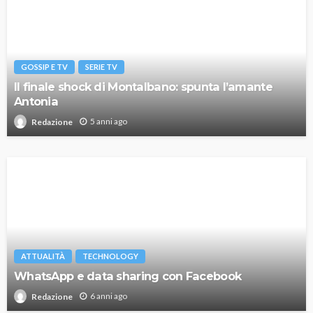
GOSSIP E TV
SERIE TV
Il finale shock di Montalbano: spunta l’amante
Antonia
5 anni ago
Redazione
ATTUALITÀ
TECHNOLOGY
WhatsApp e data sharing con Facebook
6 anni ago
Redazione