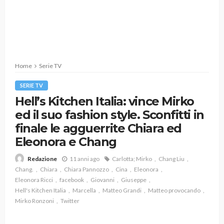
Home
Serie TV
SERIE TV
Hell’s Kitchen Italia: vince Mirko
ed il suo fashion style. Sconfitti in
finale le agguerrite Chiara ed
Eleonora e Chang
11 anni ago
Carlotta; Mirko
Chang Liu
Redazione
Chang.
Chiara
Chiara Pannozzo
Cina
Eleonora
Eleonora Ricci
facebook
Giovanni
Giuseppe
Hell's Kitchen Italia
Marcella
Matteo Grandi
Matteo provocando
Mirko Ronzoni
Twitter