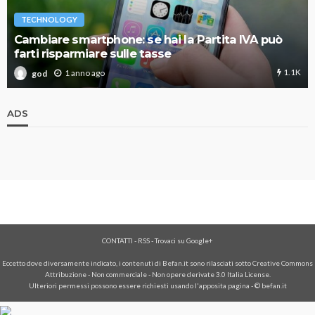
TECHNOLOGY
Cambiare smartphone: se hai la Partita IVA può
farti risparmiare sulle tasse
1.1K
1 anno ago
god
ADS
CONTATTI
-
RSS
-
Trovaci su Google+
Eccetto dove diversamente indicato, i contenuti di Befan.it sono rilasciati sotto Creative Commons
Attribuzione - Non commerciale - Non opere derivate 3.0 Italia License.
Ulteriori permessi possono essere richiesti usando l'
apposita pagina
- © befan.it