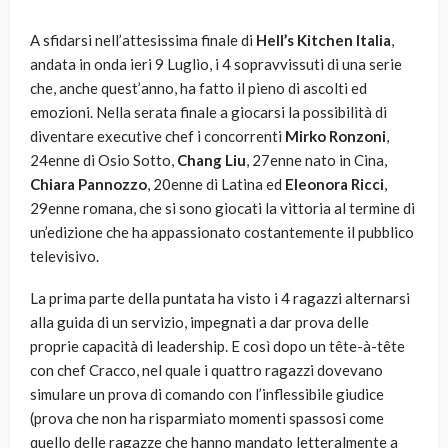
A sfidarsi nell’attesissima finale di
Hell’s Kitchen Italia
,
andata in onda ieri 9 Luglio, i 4 sopravvissuti di una serie
che, anche quest’anno, ha fatto il pieno di ascolti ed
emozioni. Nella serata finale a giocarsi la possibilità di
diventare executive chef i concorrenti
Mirko Ronzoni
,
24enne di Osio Sotto,
Chang Liu
, 27enne nato in Cina,
Chiara Pannozzo
, 20enne di Latina ed
Eleonora Ricci
,
29enne romana, che si sono giocati la vittoria al termine di
un’edizione che ha appassionato costantemente il pubblico
televisivo.
La prima parte della puntata ha visto i 4 ragazzi alternarsi
alla guida di un servizio, impegnati a dar prova delle
proprie capacità di leadership. E così dopo un tête-à-tête
con chef Cracco, nel quale i quattro ragazzi dovevano
simulare un prova di comando con l’inflessibile giudice
(prova che non ha risparmiato momenti spassosi come
quello delle ragazze che hanno mandato letteralmente a