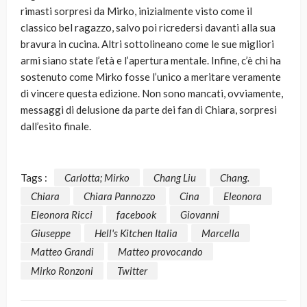
rimasti sorpresi da Mirko, inizialmente visto come il
classico bel ragazzo, salvo poi ricredersi davanti alla sua
bravura in cucina. Altri sottolineano come le sue migliori
armi siano state l’età e l’apertura mentale. Infine, c’è chi ha
sostenuto come Mirko fosse l’unico a meritare veramente
di vincere questa edizione. Non sono mancati, ovviamente,
messaggi di delusione da parte dei fan di Chiara, sorpresi
dall’esito finale.
Tags :
Carlotta; Mirko
Chang Liu
Chang.
Chiara
Chiara Pannozzo
Cina
Eleonora
Eleonora Ricci
facebook
Giovanni
Giuseppe
Hell's Kitchen Italia
Marcella
Matteo Grandi
Matteo provocando
Mirko Ronzoni
Twitter