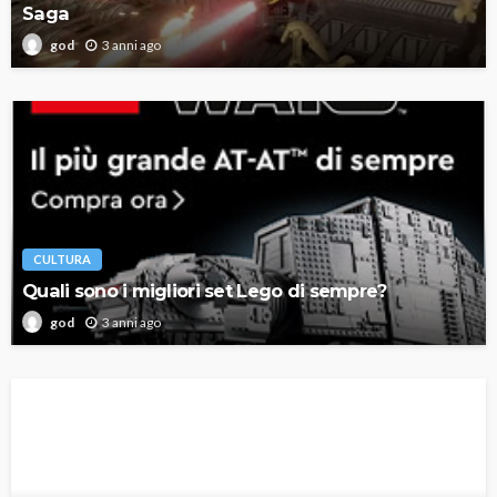
Saga
3 anni ago
god
CULTURA
Quali sono i migliori set Lego di sempre?
3 anni ago
god