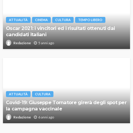
ATTUALITÀ
CINEMA
CULTURA
TEMPO LIBERO
Oscar 2021: i vincitori ed i risultati ottenuti dai
candidati italiani
5 anni ago
Redazione
ATTUALITÀ
CULTURA
Covid-19: Giuseppe Tornatore girerà degli spot per
la campagna vaccinale
6 anni ago
Redazione