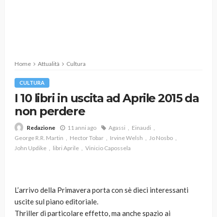
Home
Attualità
Cultura
CULTURA
I 10 libri in uscita ad Aprile 2015 da
non perdere
11 anni ago
Agassi
Einaudi
Redazione
George R.R. Martin
Hector Tobar
Irvine Welsh
Jo Nosbo
John Updike
libri Aprile
Vinicio Capossela
L’arrivo della Primavera porta con sè dieci interessanti
uscite sul piano editoriale.
Thriller di particolare effetto, ma anche spazio ai