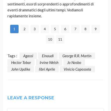
sentimenti, esordi sorprendenti o approfondimenti di
eventi drammatici degli ultimi tempi. Vediamoli
rapidamente insieme.
1
2
3
4
5
6
7
8
9
10
11
Tags :
Agassi
Einaudi
George R.R. Martin
Hector Tobar
Irvine Welsh
Jo Nosbo
John Updike
libri Aprile
Vinicio Capossela
LEAVE A RESPONSE