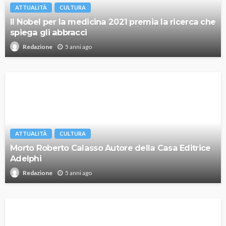
ATTUALITÀ
CULTURA
Il Nobel per la medicina 2021 premia la ricerca che
spiega gli abbracci
5 anni ago
Redazione
ATTUALITÀ
CULTURA
Morto Roberto Calasso Autore della Casa Editrice
Adelphi
5 anni ago
Redazione