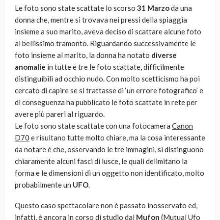
Le foto sono state scattate lo scorso
31 Marzo
da una
donna che, mentre si trovava nei pressi della spiaggia
insieme a suo marito, aveva deciso di scattare alcune foto
al bellissimo tramonto. Riguardando successivamente le
foto insieme al marito, la donna ha notato
diverse
anomalie
in tutte e tre le foto scattate, difficilmente
distinguibili ad occhio nudo. Con molto scetticismo ha poi
cercato di capire se si trattasse di ‘un errore fotografico’ e
di conseguenza ha pubblicato le foto scattate in rete per
avere più pareri al riguardo.
Le foto sono state scattate con una fotocamera
Canon
D70
e risultano tutte molto chiare, ma la cosa interessante
da notare è che, osservando le tre immagini, si distinguono
chiaramente alcuni fasci di lusce, le quali delimitano la
forma e le dimensioni di un oggetto non identificato, molto
probabilmente un
UFO
.
Questo caso spettacolare non è passato inosservato ed,
infatti, è ancora in corso di studio dal
Mufon
(Mutual Ufo