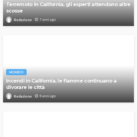
Terremoto in California, gli esperti attendono altre
scosse
7 anni ago
Redazione
MONDO
Incendi in California, le fiamme continuano a
divorare le città
8 anni ago
Redazione