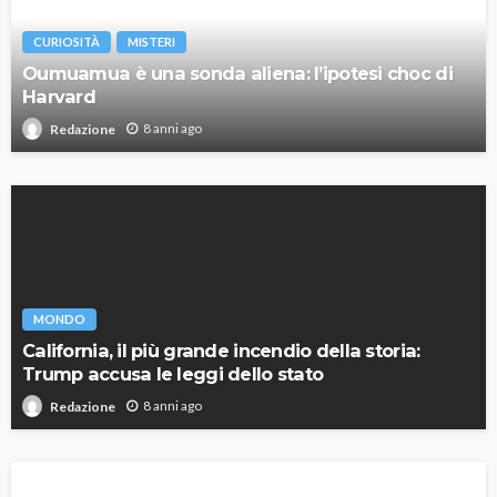
CURIOSITÀ
MISTERI
Oumuamua è una sonda aliena: l’ipotesi choc di
Harvard
8 anni ago
Redazione
MONDO
California, il più grande incendio della storia:
Trump accusa le leggi dello stato
8 anni ago
Redazione