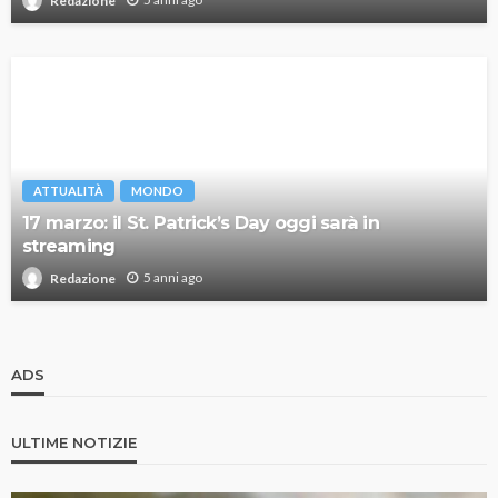
Redazione
ATTUALITÀ
MONDO
17 marzo: il St. Patrick’s Day oggi sarà in
streaming
5 anni ago
Redazione
ADS
ULTIME NOTIZIE