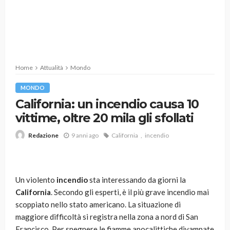
Home
Attualità
Mondo
MONDO
California: un incendio causa 10
vittime, oltre 20 mila gli sfollati
9 anni ago
California
incendio
Redazione
Un violento
incendio
sta interessando da giorni la
California
. Secondo gli esperti, è il più grave incendio mai
scoppiato nello stato americano. La situazione di
maggiore difficoltà si registra nella zona a nord di San
Francisco. Per spegnere le fiamme apocalittiche divampate