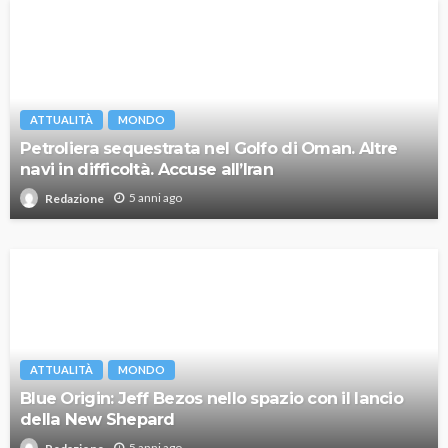
ATTUALITÀ
MONDO
Petroliera sequestrata nel Golfo di Oman. Altre
navi in difficoltà. Accuse all’Iran
5 anni ago
Redazione
ATTUALITÀ
MONDO
Blue Origin: Jeff Bezos nello spazio con il lancio
della New Shepard
5 anni ago