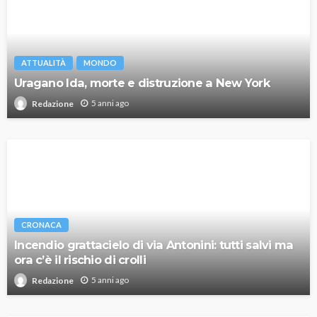
ATTUALITÀ
MONDO
Uragano Ida, morte e distruzione a New York
5 anni ago
Redazione
CRONACA
Incendio grattacielo di via Antonini: tutti salvi ma
ora c’è il rischio di crolli
5 anni ago
Redazione