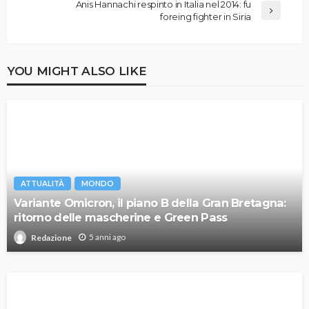
Anis Hannachi respinto in Italia nel 2014: fu
foreing fighter in Siria
YOU MIGHT ALSO LIKE
ATTUALITÀ
MONDO
Variante Omicron, il piano B della Gran Bretagna:
ritorno delle mascherine e Green Pass
5 anni ago
Redazione