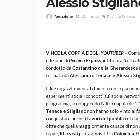
Alessio Stiglian
Redazione
10 anni ago
Pechino Express
VINCE LA COPPIA DEGLI
YOUTUBER
– Come 
edizione di
Pechino Express
, intitolata
“Le Civi
VARIE
condotto da
Costantino della Gherardesca
s
Robot tagliaerba: 
formata da
Alessandro Tenace e Alessio Sti
scegliere per il tu
I due ragazzi, diventati famosi con lo pseudo
god
1 anno ago
esperimenti sociali condotti sui social network
programma, sconfiggendo l’altra coppia de
“I
Tenace e Stigliano
non hanno solo vinto al
fo
conquistare anche
i favori del pubblico
: i du
oltre che quella maggiormente capace di non pr
tappe, li ha visti protagonisti
tra Colombia, 