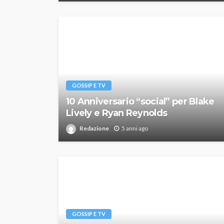
GOSSIP E TV
10 Anniversario “social” per Blake
Lively e Ryan Reynolds
Redazione
5 anni ago
GOSSIP E TV