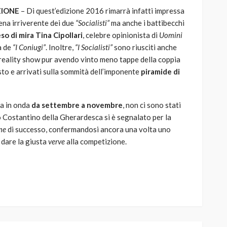
ZIONE
– Di quest’edizione 2016 rimarrà infatti impressa
ena irriverente dei due
“Socialisti”
ma anche i battibecchi
o di mira Tina Cipollari
, celebre opinionista di
Uomini
a de
“I Coniugi”
. Inoltre,
“I Socialisti”
sono riusciti anche
l reality show pur avendo vinto meno tappe della coppia
osto e arrivati sulla sommità dell’imponente
piramide di
ta in onda
da settembre a novembre
, non ci sono stati
so Costantino della Gherardesca si è segnalato per la
me
di successo, confermandosi ancora una volta uno
 dare la giusta
verve
alla competizione.