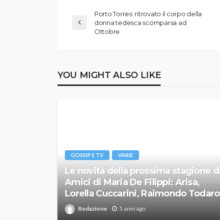
Porto Torres: ritrovato il corpo della
donna tedesca scomparsa ad
Ottobre
YOU MIGHT ALSO LIKE
GOSSIP E TV
VARIE
Le novità della prossima stagione d
Amici di Maria De Filippi: Arisa,
Lorella Cuccarini, Raimondo Todaro
Redazione
5 anni ago