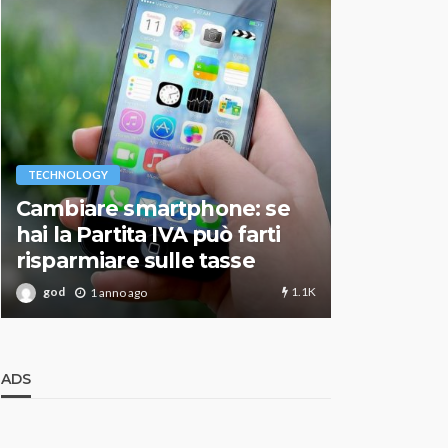
VARIE
TECHNOLOGY
Migliori r
Cambiare smartphone: se
guida agg
hai la Partita IVA può farti
scegliere
risparmiare sulle tasse
perfetto
1.1K
god
god
1 anno ago
1 an
ADS