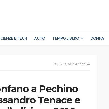
SCIENZE E TECH
AUTO
TEMPO LIBERO
DONNA
Nov. 15, 2016 at 12:07 pm
rionfano a Pechino
essandro Tenace e