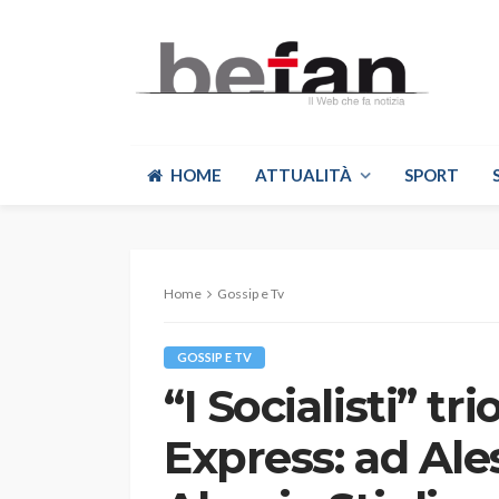
HOME
ATTUALITÀ
SPORT
Home
Gossip e Tv
GOSSIP E TV
“I Socialisti” t
Express: ad Al