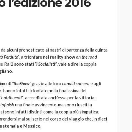
o l’edizione 2016
AUTO
SPORT
MG alle Final 8 di Coppa
da alcuni pronosticato ai nastri di partenza della quinta
Davis: tennis mondiale e
ltà Perdute”
, a trionfare nel
reality show
on the road
passione per
u Rai2 sono stati
“I Socialisti”
, vale a dire la coppia
quale
l’automobilismo
gliano
.
o prato
abbracciano la stessa causa
nimo di
“theShow”
grazie alle loro
candid camera
e agli
784
579
god
9 mesi ago
, hanno infatti trionfato nella finalissima del
 Contribuenti”
, accreditata anch’essa per la vittoria.
tofinish
una finale avvincente, ma sono riusciti a
e si sono infatti distinti come la coppia più simpatica,
endersi mai sul serio nel corso del viaggio che, in dieci
Guatemala e Messico
.