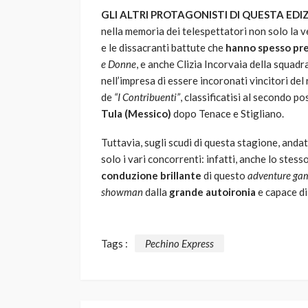
GLI ALTRI PROTAGONISTI DI QUESTA EDI
nella memoria dei telespettatori non solo la v
e le dissacranti battute che
hanno spesso pres
e Donne
, e anche Clizia Incorvaia della squadr
nell’impresa di essere incoronati vincitori de
de
“I Contribuenti”
, classificatisi al secondo p
Tula (Messico)
dopo Tenace e Stigliano.
Tuttavia, sugli scudi di questa stagione, anda
solo i vari concorrenti: infatti, anche lo stes
conduzione brillante
di questo
adventure ga
showman
dalla
grande autoironia
e capace di
Tags :
Pechino Express