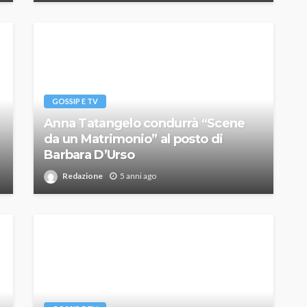
GOSSIP E TV
Anna Tatangelo condurrà “Scene
da un Matrimonio” al posto di
Barbara D’Urso
Redazione
5 anni ago