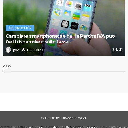
TECHNOLOGY
Cambiare smartphone: se hai la Partita IVA può
farti risparmiare sulle tasse
1.1K
1 anno ago
god
ADS
CONTATTI
-
RSS
-
Trovaci su Google+
Eccetto dove diversamente indicato, i contenuti di Befan.it sono rilasciati sotto Creative Commons