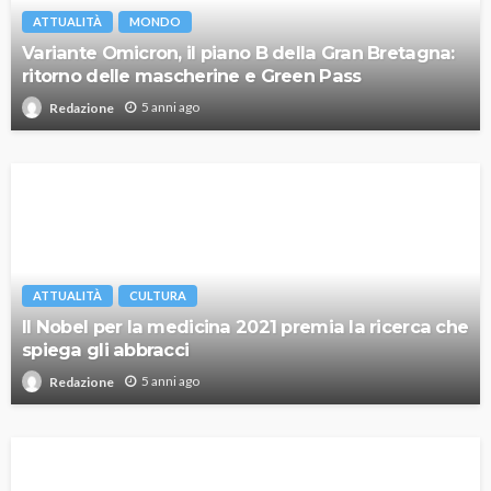
ATTUALITÀ
MONDO
Variante Omicron, il piano B della Gran Bretagna:
ritorno delle mascherine e Green Pass
5 anni ago
Redazione
ATTUALITÀ
CULTURA
Il Nobel per la medicina 2021 premia la ricerca che
spiega gli abbracci
5 anni ago
Redazione