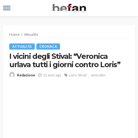
Home
Attualità
ATTUALITÀ
CRONACA
I vicini degli Stival: “Veronica
urlava tutti i giorni contro Loris”
12 anni ago
Loris Stival
omicidio
Redazione