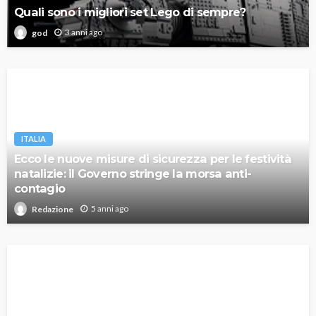
Quali sono i migliori set Lego di sempre?
3 anni ago
god
ITALIA
Ecco le nuove misure di sicurezza per le festività
natalizie: il Governo stringe la morsa anti-
contagio
5 anni ago
Redazione