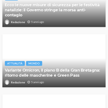
Ecco le nuove misure di sicurezza per le festività
natalizie: il Governo stringe la morsa anti-
contagio
5 anni ago
Redazione
ATTUALITÀ
MONDO
Variante Omicron, il piano B della Gran Bretagna:
ritorno delle mascherine e Green Pass
5 anni ago
Redazione