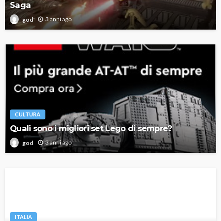
Saga
3 anni ago
god
CULTURA
Quali sono i migliori set Lego di sempre?
3 anni ago
god
ITALIA