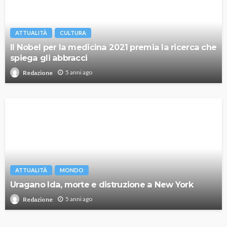
ATTUALITÀ
CULTURA
Il Nobel per la medicina 2021 premia la ricerca che
spiega gli abbracci
5 anni ago
Redazione
ATTUALITÀ
MONDO
Uragano Ida, morte e distruzione a New York
5 anni ago
Redazione