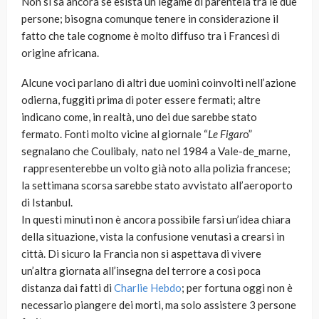
Non si sa ancora se esista un legame di parentela tra le due
persone; bisogna comunque tenere in considerazione il
fatto che tale cognome è molto diffuso tra i Francesi di
origine africana.
Alcune voci parlano di altri due uomini coinvolti nell’azione
odierna, fuggiti prima di poter essere fermati; altre
indicano come, in realtà, uno dei due sarebbe stato
fermato. Fonti molto vicine al giornale “
Le Figar
o”
segnalano che Coulibaly, nato nel 1984 a Vale-de_marne,
rappresenterebbe un volto già noto alla polizia francese;
la settimana scorsa sarebbe stato avvistato all’aeroporto
di Istanbul.
In questi minuti non è ancora possibile farsi un’idea chiara
della situazione, vista la confusione venutasi a crearsi in
città. Di sicuro la Francia non si aspettava di vivere
un’altra giornata all’insegna del terrore a così poca
distanza dai fatti di
Charlie Hebdo
; per fortuna oggi non è
necessario piangere dei morti, ma solo assistere 3 persone