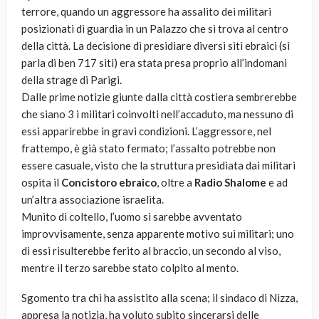
terrore, quando un aggressore ha assalito dei militari
posizionati di guardia in un Palazzo che si trova al centro
della città. La decisione di presidiare diversi siti ebraici (si
parla di ben 717 siti) era stata presa proprio all’indomani
della strage di Parigi.
Dalle prime notizie giunte dalla città costiera sembrerebbe
che siano 3 i militari coinvolti nell’accaduto, ma nessuno di
essi apparirebbe in gravi condizioni. L’aggressore, nel
frattempo, è già stato fermato; l’assalto potrebbe non
essere casuale, visto che la struttura presidiata dai militari
ospita il
Concistoro ebraico
, oltre a
Radio Shalome
e ad
un’altra associazione israelita.
Munito di coltello, l’uomo si sarebbe avventato
improvvisamente, senza apparente motivo sui militari; uno
di essi risulterebbe ferito al braccio, un secondo al viso,
mentre il terzo sarebbe stato colpito al mento.
Sgomento tra chi ha assistito alla scena; il sindaco di Nizza,
appresa la notizia, ha voluto subito sincerarsi delle