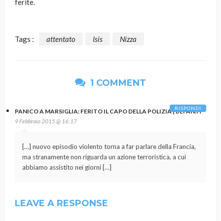
ferite.
Tags :
attentato
Isis
Nizza
1 COMMENT
RISPONDI
PANICO A MARSIGLIA: FERITO IL CAPO DELLA POLIZIA | BEFAN.IT
9 Febbraio 2015 @ 16:17
[…] nuovo episodio violento torna a far parlare della Francia,
ma stranamente non riguarda un azione terroristica, a cui
abbiamo assistito nei giorni […]
LEAVE A RESPONSE