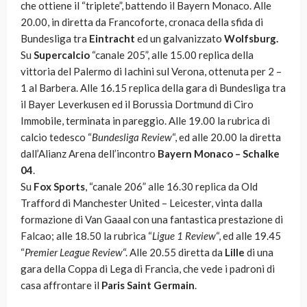
che ottiene il “triplete”, battendo il Bayern Monaco. Alle
20.00, in diretta da Francoforte, cronaca della sfida di
Bundesliga tra
Eintracht
ed un galvanizzato
Wolfsburg.
Su
Supercalcio
“canale 205”, alle 15.00 replica della
vittoria del Palermo di Iachini sul Verona, ottenuta per 2 –
1 al Barbera. Alle 16.15 replica della gara di Bundesliga tra
il Bayer Leverkusen ed il Borussia Dortmund di Ciro
Immobile, terminata in pareggio. Alle 19.00 la rubrica di
calcio tedesco “
Bundesliga Review
“, ed alle 20.00 la diretta
dall’Alianz Arena dell’incontro
Bayern Monaco – Schalke
04
.
Su
Fox Sports
, “canale 206” alle 16.30 replica da Old
Trafford di Manchester United – Leicester, vinta dalla
formazione di Van Gaaal con una fantastica prestazione di
Falcao; alle 18.50 la rubrica “
Ligue 1 Review
“, ed alle 19.45
“
Premier League Review
“. Alle 20.55 diretta da
Lille
di una
gara della Coppa di Lega di Francia, che vede i padroni di
casa affrontare il
Paris Saint Germain
.