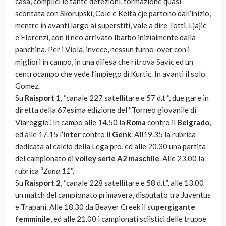
casa, complici le tante defezioni, formazione quasi
scontata con Skorupski, Cole e Keita cje partono dall’inizio,
mentre in avanti largo ai superstiti, vale a dire Totti, Ljajic
e Florenzi, con il neo arrivato Ibarbo inizialmente dalla
panchina. Per i Viola, invece, nessun turno-over con i
migliori in campo, in una difesa che ritrova Savic ed un
centrocampo che vede l’impiego di Kurtic. In avanti il solo
Gomez.
Su
Raisport 1
, “canale 227 satellitare e 57 d.t “, due gare in
diretta della 67esima edizione del “Torneo giovanile di
Viareggio”. In campo alle 14.50 la
Roma
contro il
Belgrado
,
ed alle 17.15 l’
Inter
contro il
Genk
. All19.35 la rubrica
dedicata al calcio della Lega pro, ed alle 20.30 una partita
del campionato di
volley serie A2 maschile
. Alle 23.00 la
rubrica “
Zona 11
“.
Su
Raisport 2
, “canale 228 satellitare e 58 d.t.”, alle 13.00
un match del campionato primavera, disputato tra Juventus
e Trapani. Alle 18.30 da Beaver Creek il s
upergigante
femminile
, ed alle 21.00 i campionati sciistici delle truppe