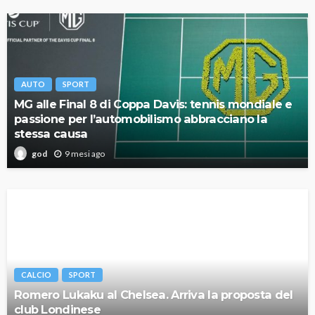
AUTO
SPORT
MG alle Final 8 di Coppa Davis: tennis mondiale e
passione per l’automobilismo abbracciano la
stessa causa
9 mesi ago
god
CALCIO
SPORT
Romero Lukaku al Chelsea. Arriva la proposta del
club Londinese