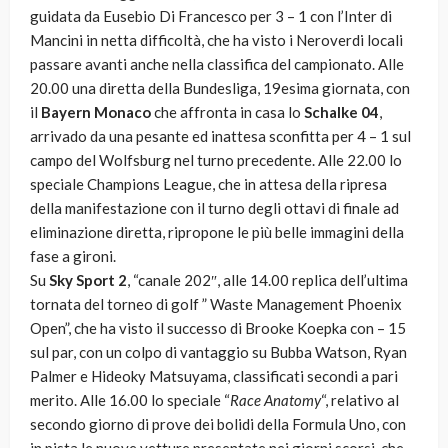
guidata da Eusebio Di Francesco per 3 – 1 con l’Inter di
Mancini in netta difficoltà, che ha visto i Neroverdi locali
passare avanti anche nella classifica del campionato. Alle
20.00 una diretta della Bundesliga, 19esima giornata, con
il
Bayern Monaco
che affronta in casa lo
Schalke 04
,
arrivado da una pesante ed inattesa sconfitta per 4 – 1 sul
campo del Wolfsburg nel turno precedente. Alle 22.00 lo
speciale Champions League, che in attesa della ripresa
della manifestazione con il turno degli ottavi di finale ad
eliminazione diretta, ripropone le più belle immagini della
fase a gironi.
Su
Sky Sport 2
, “canale 202″, alle 14.00 replica dell’ultima
tornata del torneo di golf ” Waste Management Phoenix
Open”, che ha visto il successo di Brooke Koepka con – 15
sul par, con un colpo di vantaggio su Bubba Watson, Ryan
Palmer e Hideoky Matsuyama, classificati secondi a pari
merito. Alle 16.00 lo speciale “
Race Anatomy
“, relativo al
secondo giorno di prove dei bolidi della Formula Uno, con