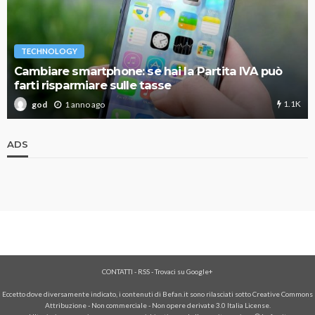
TECHNOLOGY
Cambiare smartphone: se hai la Partita IVA può
farti risparmiare sulle tasse
1.1K
1 anno ago
god
ADS
CONTATTI
-
RSS
-
Trovaci su Google+
Eccetto dove diversamente indicato, i contenuti di Befan.it sono rilasciati sotto Creative Commons
Attribuzione - Non commerciale - Non opere derivate 3.0 Italia License.