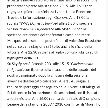
in pista le nuove vetture presentate nei giorni scorsi, che
prenderanno parte alla stagione 2015. Alle 16.30 per il
rugby la replica della sfida tra i veneti della Benetton
Treviso e la formazione degli Ospreys. Alle 19.00 la
rubrica “
WWE Domestic Raw
“, ed alle 21.30 lo speciale
Season Review 2014
, dedicato alla MotoGP, con la
spettacolare annata del confermato campione Marc
Marquez, ed al secondo posto finale di Valentino Rossi, che
nel corso della stagione si è tolto anche lo sfizio della
vittoria. Alle 22.30 si torna al rugby con una rubrica sugli
highlights della ECC.
Su
Sky Sport 3
, “canale 203”, alle 15.15 “
Calciomercato
l’originale
“, con il punto sulla situazione delle squadre del
nostro campionato dopo la chiusura della sessione
invernale del mercato calciatori. Alle 15.45 segue la
replica del pareggio conseguito dalla Juventus di Allegri al
Friuli contro la formazione di Stramaccioni, con il risultato
a reti inviolate. Alle 16.00 replica della finale di Champions
League della stagione 2009 / 2010 con l’Inter di Mourinho