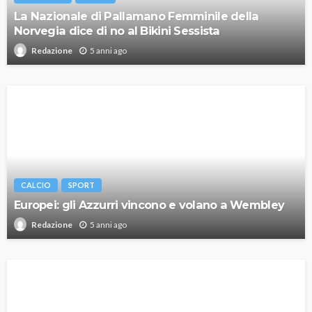
La Nazionale di Pallamano Femminile della
Norvegia dice di no al Bikini Sessista
5 anni ago
Redazione
CALCIO
SPORT
Europei: gli Azzurri vincono e volano a Wembley
5 anni ago
Redazione