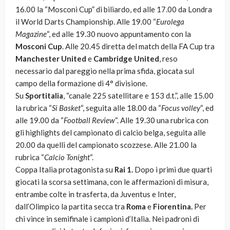
16.00 la “Mosconi Cup” di biliardo, ed alle 17.00 da Londra
il World Darts Championship. Alle 19.00 “
Eurolega
Magazine
“, ed alle 19.30 nuovo appuntamento con la
Mosconi Cup
. Alle 20.45 diretta del match della FA Cup tra
Manchester United
e
Cambridge United
, reso
necessario dal pareggio nella prima sfida, giocata sul
campo della formazione di 4° divisione.
Su
Sportitalia
, “canale 225 satellitare e 153 d.t.”, alle 15.00
la rubrica “
Si Basket
“, seguita alle 18.00 da “
Focus volley
“, ed
alle 19.00 da “
Football Review
“. Alle 19.30 una rubrica con
gli highlights del campionato di calcio belga, seguita alle
20.00 da quelli del campionato scozzese. Alle 21.00 la
rubrica “
Calcio Tonight
“.
Coppa Italia protagonista su
Rai 1.
Dopo i primi due quarti
giocati la scorsa settimana, con le affermazioni di misura,
entrambe colte in trasferta, da Juventus e Inter,
dall’Olimpico la partita secca tra
Roma
e
Fiorentina.
Per
chi vince in semifinale i campioni d’Italia. Nei padroni di