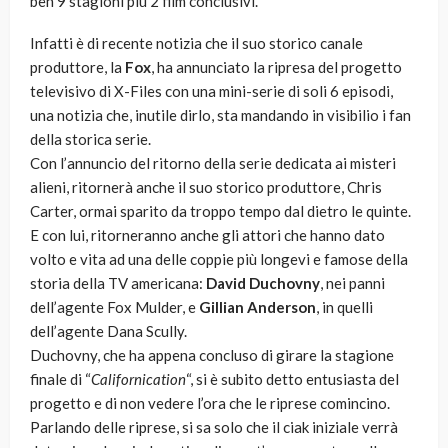
ben 9 stagioni più 2 film conclusivi.
Infatti è di recente notizia che il suo storico canale
produttore, la
Fox
, ha annunciato la ripresa del progetto
televisivo di X-Files con una mini-serie di soli 6 episodi,
una notizia che, inutile dirlo, sta mandando in visibilio i fan
della storica serie.
Con l’annuncio del ritorno della serie dedicata ai misteri
alieni, ritornerà anche il suo storico produttore, Chris
Carter, ormai sparito da troppo tempo dal dietro le quinte.
E con lui, ritorneranno anche gli attori che hanno dato
volto e vita ad una delle coppie più longevi e famose della
storia della TV americana:
David Duchovny
, nei panni
dell’agente Fox Mulder, e
Gillian Anderson
, in quelli
dell’agente Dana Scully.
Duchovny, che ha appena concluso di girare la stagione
finale di “
Californication
“, si è subito detto entusiasta del
progetto e di non vedere l’ora che le riprese comincino.
Parlando delle riprese, si sa solo che il ciak iniziale verrà