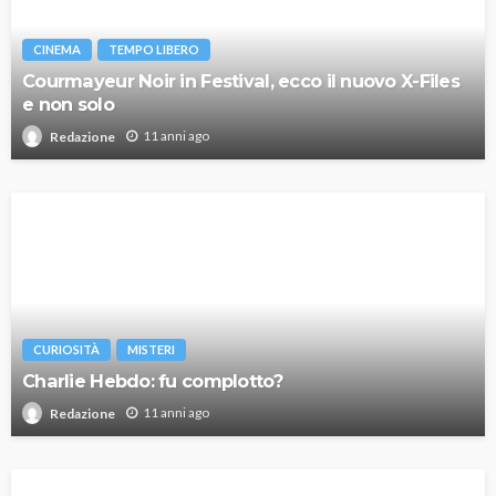
CINEMA
TEMPO LIBERO
Courmayeur Noir in Festival, ecco il nuovo X-Files
e non solo
11 anni ago
Redazione
CURIOSITÀ
MISTERI
Charlie Hebdo: fu complotto?
11 anni ago
Redazione