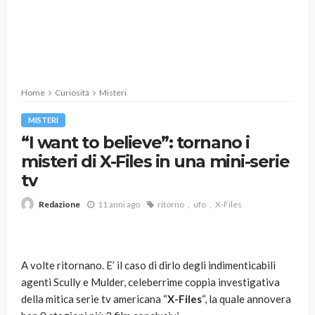
Home
Curiosità
Misteri
MISTERI
“I want to believe”: tornano i
misteri di X-Files in una mini-serie
tv
11 anni ago
ritorno
ufo
X-Files
Redazione
A volte ritornano. E’ il caso di dirlo degli indimenticabili
agenti Scully e Mulder, celeberrime coppia investigativa
della mitica serie tv americana “
X-Files
“, la quale annovera