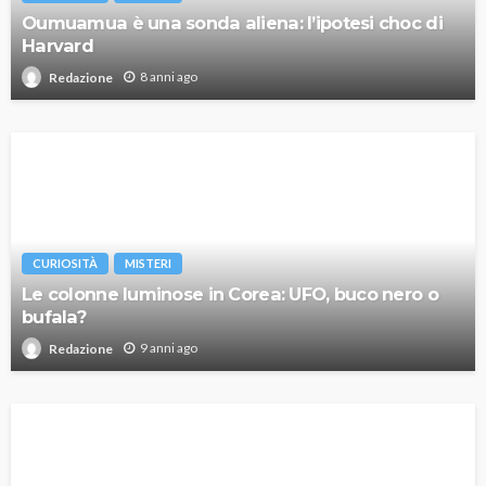
Oumuamua è una sonda aliena: l’ipotesi choc di
Harvard
8 anni ago
Redazione
CURIOSITÀ
MISTERI
Le colonne luminose in Corea: UFO, buco nero o
bufala?
9 anni ago
Redazione