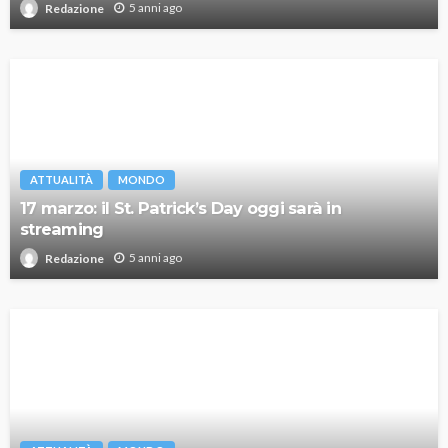
5 anni ago
Redazione
ATTUALITÀ
MONDO
17 marzo: il St. Patrick’s Day oggi sarà in
streaming
5 anni ago
Redazione