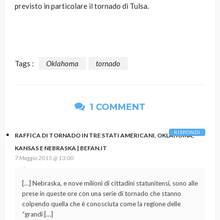
previsto in particolare il tornado di Tulsa.
Tags :
Oklahoma
tornado
1 COMMENT
RISPONDI
RAFFICA DI TORNADO IN TRE STATI AMERICANI, OKLAHOMA,
KANSAS E NEBRASKA | BEFAN.IT
7 Maggio 2015 @ 13:00
[…] Nebraska, e nove milioni di cittadini statunitensi, sono alle
prese in queste ore con una serie di tornado che stanno
colpendo quella che è conosciuta come la regione delle
“grandi […]