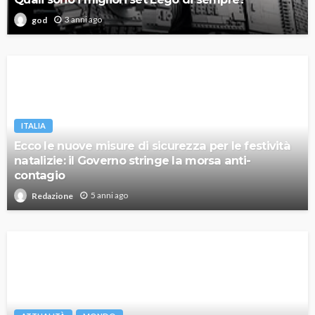
3 anni ago
god
ITALIA
Ecco le nuove misure di sicurezza per le festività
natalizie: il Governo stringe la morsa anti-
contagio
5 anni ago
Redazione