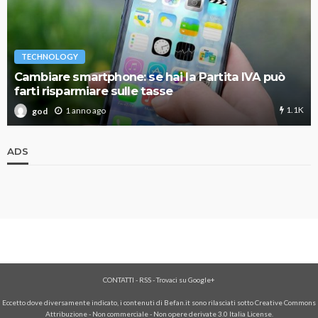
TECHNOLOGY
Cambiare smartphone: se hai la Partita IVA può
farti risparmiare sulle tasse
1.1K
1 anno ago
god
ADS
CONTATTI
-
RSS
-
Trovaci su Google+
Eccetto dove diversamente indicato, i contenuti di Befan.it sono rilasciati sotto Creative Commons
Attribuzione - Non commerciale - Non opere derivate 3.0 Italia License.