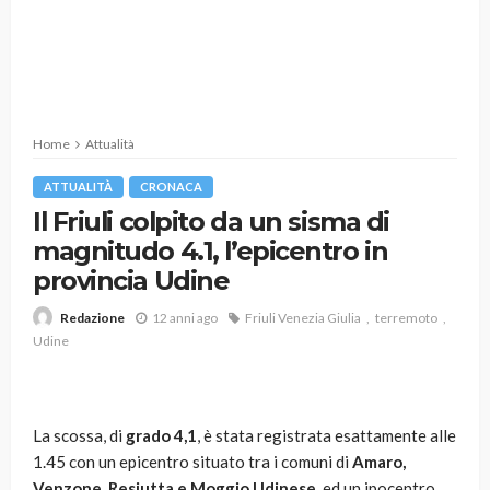
Home
Attualità
ATTUALITÀ
CRONACA
Il Friuli colpito da un sisma di
magnitudo 4.1, l’epicentro in
provincia Udine
12 anni ago
Friuli Venezia Giulia
terremoto
Redazione
Udine
La scossa, di
grado 4,1
, è stata registrata esattamente alle
1.45 con un epicentro situato tra i comuni di
Amaro,
Venzone, Resiutta e Moggio Udinese
, ed un ipocentro