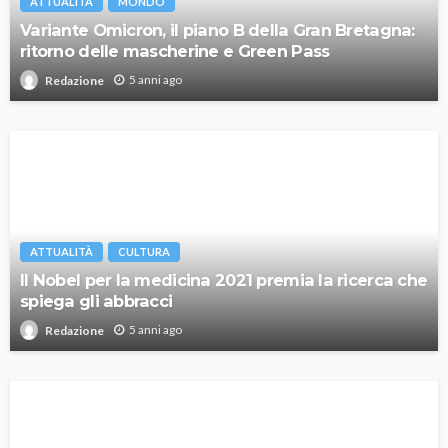
ATTUALITÀ
MONDO
Variante Omicron, il piano B della Gran Bretagna:
ritorno delle mascherine e Green Pass
5 anni ago
Redazione
ATTUALITÀ
CULTURA
Il Nobel per la medicina 2021 premia la ricerca che
spiega gli abbracci
5 anni ago
Redazione