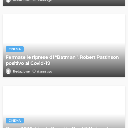
CINEMA
Fermate le riprese di “Batman”, Robert Pattinson
positivo al Covid-19
6 anni ago
Redazione
CINEMA