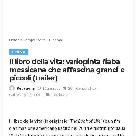
Home
Tempo libero
Cinema
CINEMA
Il libro della vita: variopinta fiaba
messicana che affascina grandi e
piccoli (trailer)
11 anni ago
20th Century Fox
Redazione
Guillermo del Toro
Il libro della vita
Il libro della vita
(in originale “
The Book of Life
“) è un fim
d’animazione americano uscito nel 2014 e distribuito dalla
20th Century Fox. Uscito nelle sale italiane ieri e è scritto