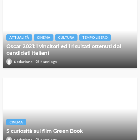
ATTUALITÀ
CINEMA
CULTURA
TEMPO LIBERO
Oscar 2021: i vincitori ed i risultati ottenuti dai
candidati italiani
5 anni ago
Redazione
CINEMA
5 curiosità sul film Green Book
5 anni ago
Redazione