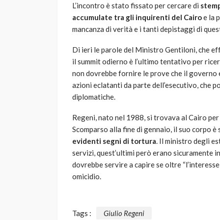
L’incontro è stato fissato per cercare di
stemp
accumulate tra gli inquirenti del Cairo
e la 
mancanza di verità e i tanti depistaggi di que
Di ieri le parole del Ministro Gentiloni, che 
il summit odierno è l’ultimo tentativo per rice
non dovrebbe fornire le prove che il governo 
azioni eclatanti da parte dell’esecutivo, che p
diplomatiche.
Regeni, nato nel 1988, si trovava al Cairo per
Scomparso alla fine di gennaio, il suo corpo è 
evidenti segni di tortura
. Il ministro degli 
servizi, quest’ultimi però erano sicuramente in
dovrebbe servire a capire se oltre “l’interesse 
omicidio.
Tags :
Giulio Regeni