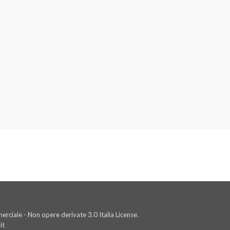
rciale - Non opere derivate 3.0 Italia License.
it