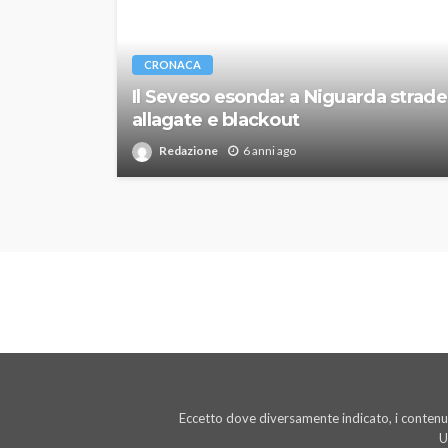
CRONACA
Il Seveso esonda: a Niguarda strade
allagate e blackout
Redazione
6 anni ago
Eccetto dove diversamente indicato, i contenut
U