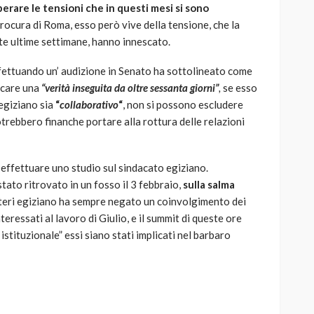
erare le tensioni che in questi mesi si sono
procura di Roma, esso però vive della tensione, che la
ste ultime settimane, hanno innescato.
effettuando un’ audizione in Senato ha sottolineato come
rcare una
“verità inseguita da oltre sessanta giorni”
,
se esso
egiziano sia
“
collaborativo
“
, non si possono escludere
otrebbero finanche portare alla rottura delle relazioni
 effettuare uno studio sul sindacato egiziano.
stato ritrovato in un fosso il 3 febbraio,
sulla salma
esteri egiziano ha sempre negato un coinvolgimento dei
teressati al lavoro di Giulio, e il summit di queste ore
istituzionale” essi siano stati implicati nel barbaro