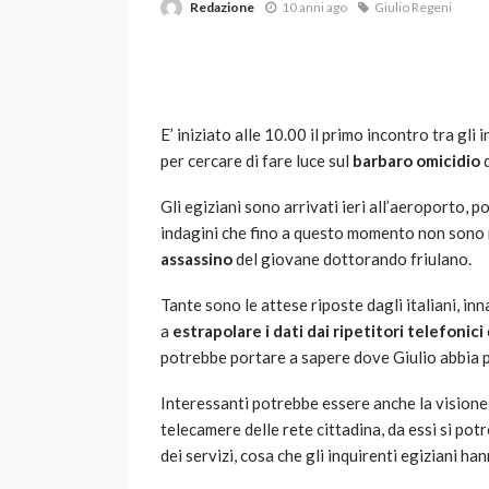
Redazione
10 anni ago
Giulio Regeni
E’ iniziato alle 10.00 il primo incontro tra gli
per cercare di fare luce sul
barbaro omicidio
d
Gli egiziani sono arrivati ieri all’aeroporto, p
VARIE
indagini che fino a questo momento non sono riu
Robot tagliaerba: 
assassino
del giovane dottorando friulano.
scegliere per il tu
Tante sono le attese riposte dagli italiani, inn
god
1 anno ago
a
estrapolare i dati dai ripetitori telefonici
potrebbe portare a sapere dove Giulio abbia pas
Interessanti potrebbe essere anche la visione
telecamere delle rete cittadina, da essi si po
dei servizi, cosa che gli inquirenti egiziani h