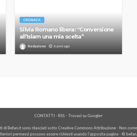
CRONACA
Silvia Romano libera: “Conversione
all’Islam una mia scelta”
Redazione
6 anni ago
CONTATTI
-
RSS
-
Trovaci su Google+
i di Befan.it sono rilasciati sotto Creative Commons Attribuzione - Non comme
lteriori permessi possono essere richiesti usando l'
apposita pagina
- © befan.