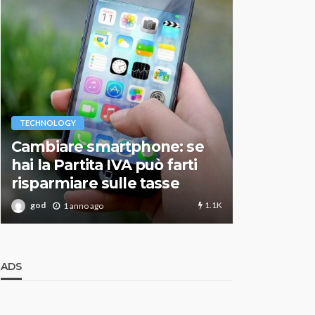
VARIE
TECHNOLOGY
Migliori r
Cambiare smartphone: se
guida agg
hai la Partita IVA può farti
scegliere
risparmiare sulle tasse
perfetto
1.1K
god
god
1 anno ago
1 an
ADS