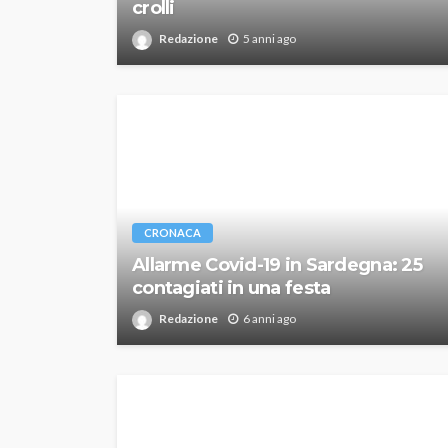
crolli
Redazione
5 anni ago
CRONACA
Allarme Covid-19 in Sardegna: 25
contagiati in una festa
Redazione
6 anni ago