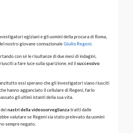
 investigatori egiziani e gli uomini della procura di Roma,
AUTO
SPORT
el nostro giovane connazionale
Giulio Regeni.
MG alle Final 8 di Coppa
Davis: tennis mondiale e
ortando con sé le risultanze di due mesi di indagini,
passione per
sciti a fare luce sulla sparizione, ed il
successivo
quale
l’automobilismo
o prato
abbracciano la stessa causa
anzitutto essi sperano che gli investigatori siano riusciti
785
582
god
9 mesi ago
che hanno agganciato il cellulare di Regeni, farlo
sato gli ultimi istanti della sua vita.
 dei
nastri della videosorveglianza
tratti dalle
trebbe valutare se Regeni sia stato prelevato da uomini
anno sempre negato.