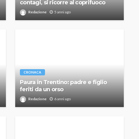
contagi, si ricorre al coprifuoco
Redazione
5 anni ago
CRONACA
Paura in Trentino: padre e figlio
feriti da un orso
Redazione
6 anni ago