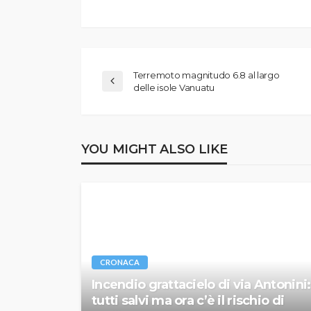
Terremoto magnitudo 6.8 al largo
delle isole Vanuatu
YOU MIGHT ALSO LIKE
CRONACA
Incendio grattacielo di via Antonini:
tutti salvi ma ora c’è il rischio di