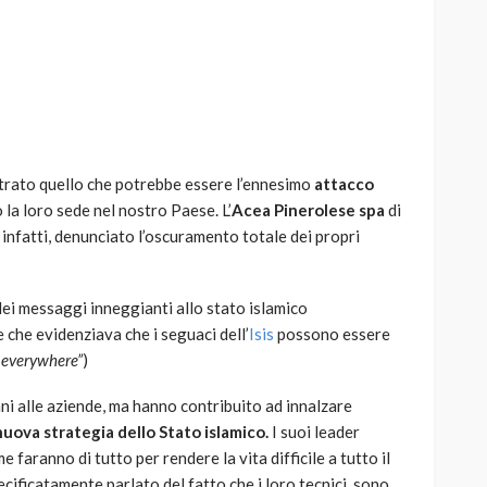
AUTO
SPORT
MG alle Final 8 di Coppa
istrato quello che potrebbe essere l’ennesimo
attacco
Davis: tennis mondiale e
 la loro sede nel nostro Paese. L’
Acea Pinerolese spa
di
passione per
 infatti, denunciato l’oscuramento totale dei propri
quale
l’automobilismo
o prato
abbracciano la stessa causa
dei messaggi inneggianti allo stato islamico
784
581
god
9 mesi ago
che evidenziava che i seguaci dell’
Isis
possono essere
e everywhere”
)
ni alle aziende, ma hanno contribuito ad innalzare
nuova strategia dello Stato islamico.
I suoi leader
e faranno di tutto per rendere la vita difficile a tutto il
cificatamente parlato del fatto che i loro tecnici, sono