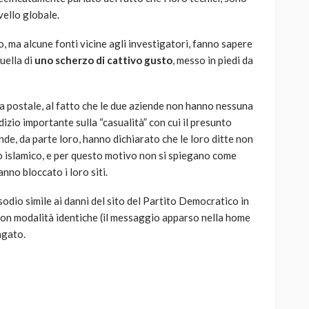
vello globale.
o, ma alcune fonti vicine agli investigatori, fanno sapere
uella di
uno scherzo di cattivo gusto
, messo in piedi da
ia postale, al fatto che le due aziende non hanno nessuna
izio importante sulla “casualità” con cui il presunto
ende, da parte loro, hanno dichiarato che le loro ditte non
o islamico, e per questo motivo non si spiegano come
nno bloccato i loro siti.
isodio simile ai danni del sito del Partito Democratico in
con modalità identiche (il messaggio apparso nella home
agato.