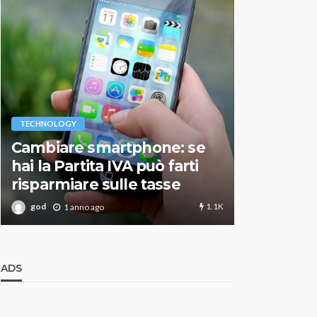
VARIE
TECHNOLOGY
Migliori r
Cambiare smartphone: se
guida agg
hai la Partita IVA può farti
scegliere
risparmiare sulle tasse
perfetto
1.1K
god
god
1 anno ago
1 an
ADS