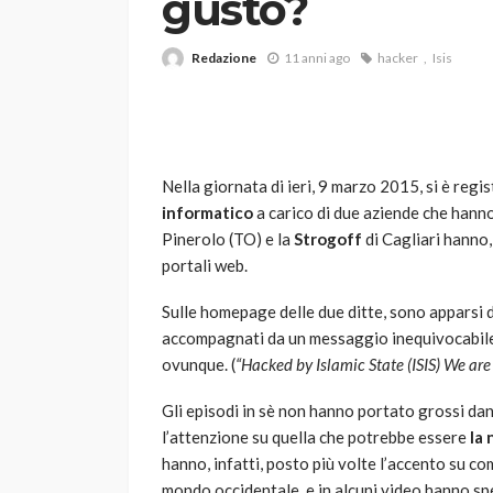
gusto?
Redazione
11 anni ago
hacker
Isis
Nella giornata di ieri, 9 marzo 2015, si è reg
informatico
a carico di due aziende che hanno
VARIE
Pinerolo (TO) e la
Strogoff
di Cagliari hanno,
Robot tagliaerba: 
portali web.
scegliere per il tu
Sulle homepage delle due ditte, sono apparsi 
god
1 anno ago
accompagnati da un messaggio inequivocabile 
ovunque. (
“Hacked by Islamic State (ISIS) We ar
Gli episodi in sè non hanno portato grossi dan
l’attenzione su quella che potrebbe essere
la 
hanno, infatti, posto più volte l’accento su com
mondo occidentale, e in alcuni video hanno spe