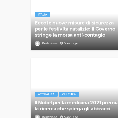
ITALIA
Ecco le nuove misure di sicurezza
per le festività natalizie: il Governo
stringe la morsa anti-contagio
Redazione
5 anni ago
ATTUALITÀ
CULTURA
Il Nobel per la medicina 2021 premi
la ricerca che spiega gli abbracci
Redazione
5 anni ago