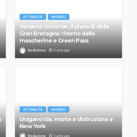
ATTUALITÀ
MONDO
Variante Omicron, il piano B della
Gran Bretagna: ritorno delle
mascherine e Green Pass
Redazione
5 anni ago
ATTUALITÀ
MONDO
a
Uragano Ida, morte e distruzione a
New York
Redazione
5 anni ago