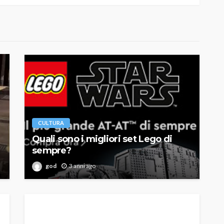
CULTURA
Quali sono i migliori set Lego di
sempre?
god
3 anni ago