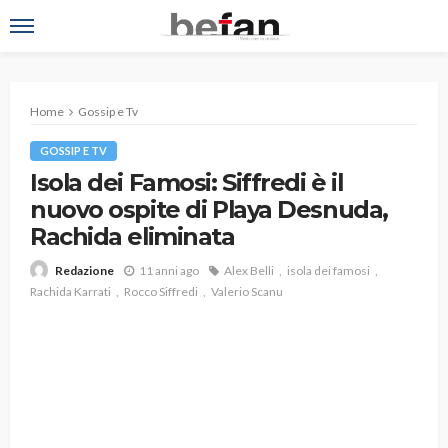
Home
Gossip e Tv
GOSSIP E TV
Isola dei Famosi: Siffredi è il
nuovo ospite di Playa Desnuda,
Rachida eliminata
11 anni ago
Alex Belli
isola dei famosi
Redazione
Rachida Karrati
Rocco Siffredi
Valerio Scanu