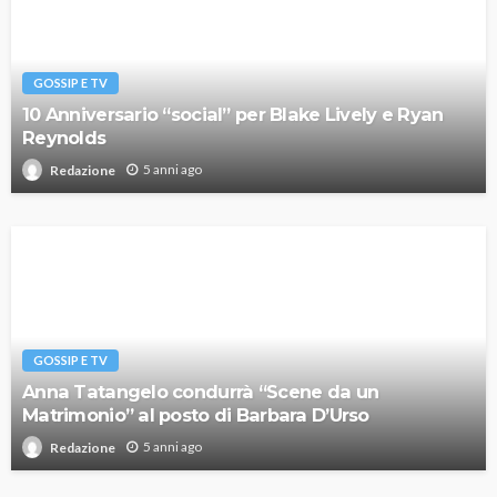
GOSSIP E TV
10 Anniversario “social” per Blake Lively e Ryan
Reynolds
5 anni ago
Redazione
GOSSIP E TV
Anna Tatangelo condurrà “Scene da un
Matrimonio” al posto di Barbara D’Urso
5 anni ago
Redazione