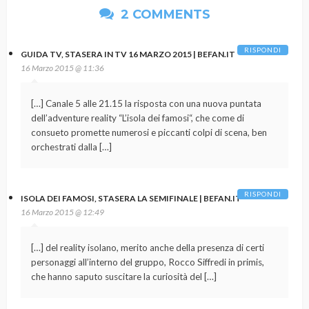
2 COMMENTS
RISPONDI
GUIDA TV, STASERA IN TV 16 MARZO 2015 | BEFAN.IT
16 Marzo 2015 @ 11:36
[…] Canale 5 alle 21.15 la risposta con una nuova puntata
dell’adventure reality “L’isola dei famosi“, che come di
consueto promette numerosi e piccanti colpi di scena, ben
orchestrati dalla […]
RISPONDI
ISOLA DEI FAMOSI, STASERA LA SEMIFINALE | BEFAN.IT
16 Marzo 2015 @ 12:49
[…] del reality isolano, merito anche della presenza di certi
personaggi all’interno del gruppo, Rocco Siffredi in primis,
che hanno saputo suscitare la curiosità del […]