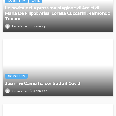
GOSSIP E TV
VARIE
Le novità della prossima stagione di Amici di
Maria De Filippi: Arisa, Lorella Cuccarini, Raimondo
Todaro
5 anni ago
Redazione
GOSSIP E TV
Jasmine Carrisi ha contratto il Covid
5 anni ago
Redazione