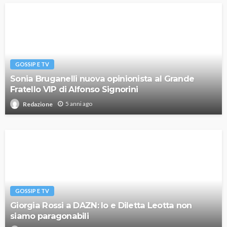
GOSSIP E TV
Sonia Bruganelli nuova opinionista al Grande
Fratello VIP di Alfonso Signorini
5 anni ago
Redazione
GOSSIP E TV
Giorgia Rossi a DAZN: Io e Diletta Leotta non
siamo paragonabili