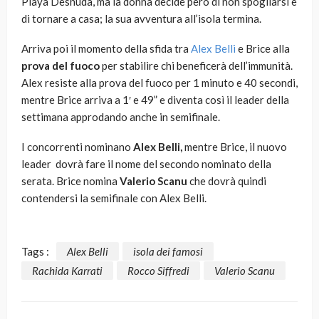
Playa Desnuda, ma la donna decide però di non spogliarsi e
di tornare a casa; la sua avventura all’isola termina.
Arriva poi il momento della sfida tra
Alex Belli
e Brice alla
prova del fuoco
per stabilire chi beneficerà dell’immunità.
Alex resiste alla prova del fuoco per 1 minuto e 40 secondi,
mentre Brice arriva a 1′ e 49” e diventa così il leader della
settimana approdando anche in semifinale.
I concorrenti nominano
Alex Belli,
mentre Brice, il nuovo
leader dovrà fare il nome del secondo nominato della
serata. Brice nomina
Valerio Scanu
che dovrà quindi
contendersi la semifinale con Alex Belli.
Tags :
Alex Belli
isola dei famosi
Rachida Karrati
Rocco Siffredi
Valerio Scanu