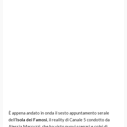
È appena andato in onda il sesto appuntamento serale
dell’
Isola dei Famosi
, il reality di Canale 5 condotto da
Alessia Marcuzzi, che ha visto nuovi scenari e colpi di