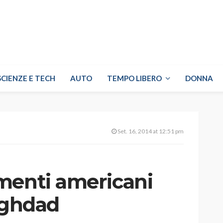
SCIENZE E TECH
AUTO
TEMPO LIBERO
DONNA
Set. 16, 2014 at 12:51 pm
menti americani
aghdad