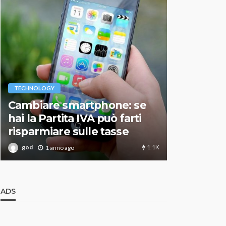
VARIE
TECHNOLOGY
Migliori r
Cambiare smartphone: se
guida agg
hai la Partita IVA può farti
scegliere
risparmiare sulle tasse
perfetto
1.1K
god
god
1 anno ago
1 an
ADS