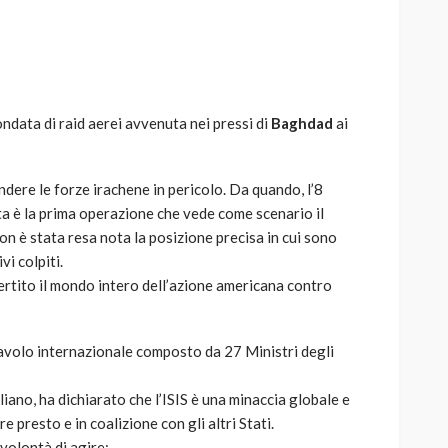
ndata di raid aerei avvenuta nei pressi di
Baghdad
ai
AUTO
SPORT
MG alle Final 8 di Coppa
Davis: tennis mondiale e
endere le forze irachene in pericolo. Da quando, l’8
passione per
ta è la prima operazione che vede come scenario il
quale
l’automobilismo
non è stata resa nota la posizione precisa in cui sono
o prato
abbracciano la stessa causa
vi colpiti.
rtito il mondo intero dell’azione americana contro
784
581
god
9 mesi ago
 tavolo internazionale composto da 27 Ministri degli
aliano, ha dichiarato che l’ISIS è una minaccia globale e
 presto e in coalizione con gli altri Stati.
volontà di agire: