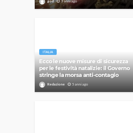
god
3 anni ago
ITALIA
Ecco le nuove misure di sicurezza
per le festività natalizie: il Governo
stringe la morsa anti-contagio
Redazione
5 anni ago