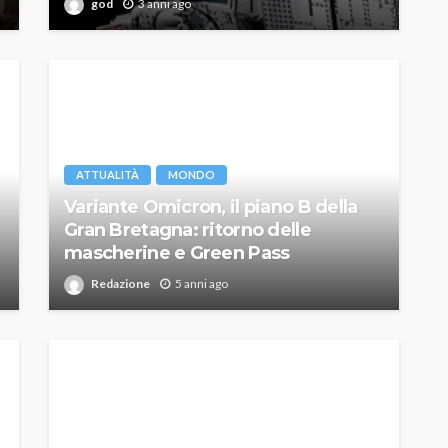
god
3 anni ago
ATTUALITÀ
MONDO
Variante Omicron, il piano B della
Gran Bretagna: ritorno delle
mascherine e Green Pass
Redazione
5 anni ago