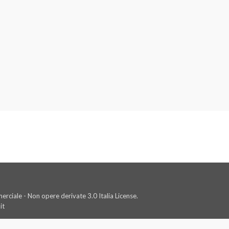
rciale - Non opere derivate 3.0 Italia License.
it