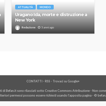
ATTUALITÀ
MONDO
a
Uragano Ida, morte e distruzione a
New York
Redazione
5 anni ago
CONTATTI
-
RSS
-
Trovaci su Google+
i di Befan.it sono rilasciati sotto Creative Commons Attribuzione - Non comme
lteriori permessi possono essere richiesti usando l'
apposita pagina
- © befan.