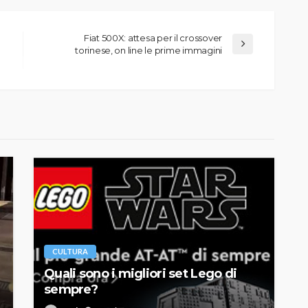
Fiat 500X: attesa per il crossover
torinese, on line le prime immagini
CULTURA
Quali sono i migliori set Lego di
sempre?