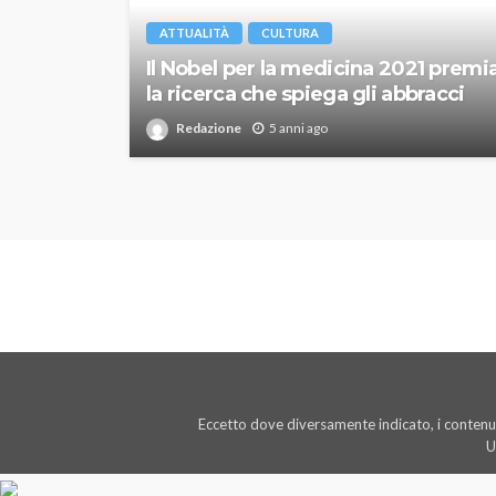
ATTUALITÀ
CULTURA
Il Nobel per la medicina 2021 premi
la ricerca che spiega gli abbracci
Redazione
5 anni ago
Eccetto dove diversamente indicato, i contenut
U