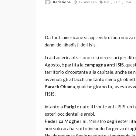
Redazione
12 anni ago
Isis
Raid
USA
Da fonti americane si apprende di una nuova o
danni dei jihadisti dell’Isis.
I raid americani si sono resi necessari per dif
VARIE
Agosto, è partita la
campagna anti ISIS
, ques
Robot tagliaerba: 
territorio circostante alla capitale, anche se 
scegliere per il tu
avvenuti gli attacchi, né tanto meno gli obietti
Barack Obama,
qualche giorno fa
,
aveva avve
god
1 anno ago
l’ISIS.
intanto a
Parigi
è nato il fronte anti-ISIS, un
esteri occidentali e arabi.
Federica Mogherini
, Ministro degli esteri it
non solo araba, sottolineando l’urgenza di agire
Nel documento finale prodotto si apprende la 