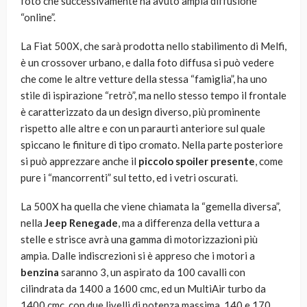
foto che successivamente ha avuto ampia diffusione
“online”.
La Fiat 500X, che sarà prodotta nello stabilimento di Melfi,
è un crossover urbano, e dalla foto diffusa si può vedere
che come le altre vetture della stessa “famiglia”, ha uno
stile di ispirazione “retrò”, ma nello stesso tempo il frontale
è caratterizzato da un design diverso, più prominente
rispetto alle altre e con un paraurti anteriore sul quale
spiccano le finiture di tipo cromato. Nella parte posteriore
si può apprezzare anche il
piccolo spoiler presente
, come
pure i “mancorrenti” sul tetto, ed i vetri oscurati.
La 500X ha quella che viene chiamata la “gemella diversa”,
nella
Jeep Renegade
, ma a differenza della vettura a
stelle e strisce avrà una gamma di motorizzazioni più
ampia. Dalle indiscrezioni si è appreso che i motori a
benzina
saranno 3, un aspirato da 100 cavalli con
cilindrata da 1400 a 1600 cmc, ed un MultiAir turbo da
1400 cmc, con due livelli di potenza massima, 140 e 170