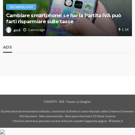
TECHNOLOGY
Cambiare smartphone: se hai la Partita IVA può
farti risparmiare sulle tasse
1.1K
1 anno ago
god
ADS
CONTATTI
-
RSS
-
Trovaci su Google+
Eccetto dove diversamente indicato, i contenuti di Befan.it sono rilasciati sotto Creative Commons
Attribuzione - Non commerciale - Non opere derivate 3.0 Italia License.
Ulteriori permessi possono essere richiesti usando l'
apposita pagina
- © befan.it