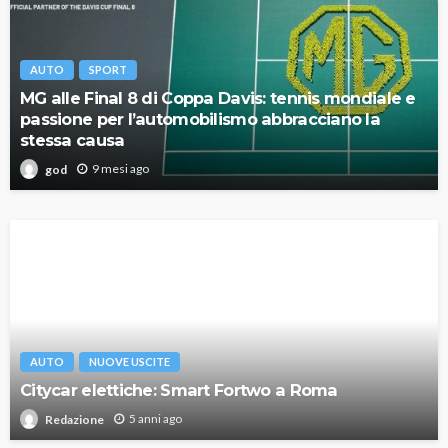
AUTO
SPORT
MG alle Final 8 di Coppa Davis: tennis mondiale e
passione per l’automobilismo abbracciano la
stessa causa
9 mesi ago
god
AUTO
NUOVE USCITE
Citycar elettiche: Smart Fortwo a Roma
5 anni ago
Redazione