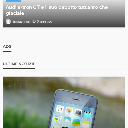
Audi e-tron GT e il suo debutto tutt’altro che
glaciale
5 anni ago
Redazione
ADS
ULTIME NOTIZIE