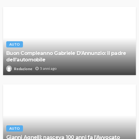
AUTO
Buon Compleanno Gabriele D’Annunzio: il padre
dell’automobile
5 anni ago
Redazione
AUTO
Gianni Agnelli: nasceva 100 anni fa l’Avvocato