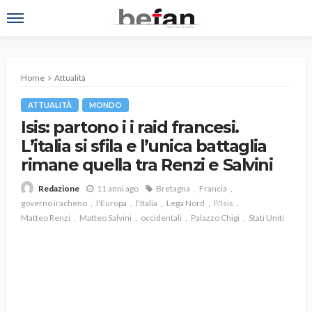
Home
Attualità
ATTUALITÀ
MONDO
Isis: partono i i raid francesi.
L’italia si sfila e l’unica battaglia
rimane quella tra Renzi e Salvini
11 anni ago
Bretagna
Francia
Redazione
governo iracheno
l'Europa
l'Italia
Lega Nord
l\'Isis
Matteo Renzi
Matteo Salvini
occidentali
Palazzo Chigi
Stati Uniti