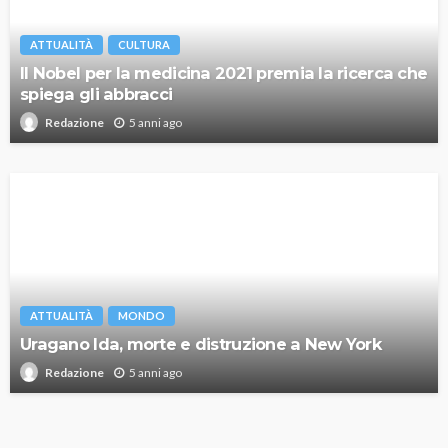
ATTUALITÀ
CULTURA
Il Nobel per la medicina 2021 premia la ricerca che
spiega gli abbracci
5 anni ago
Redazione
ATTUALITÀ
MONDO
Uragano Ida, morte e distruzione a New York
5 anni ago
Redazione