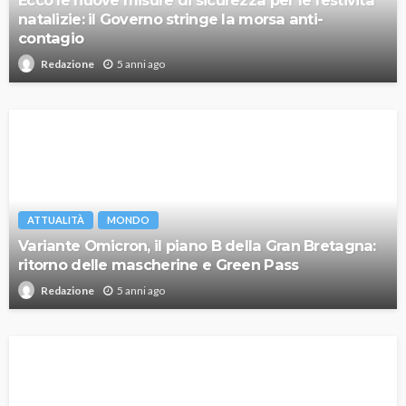
natalizie: il Governo stringe la morsa anti-
contagio
5 anni ago
Redazione
ATTUALITÀ
MONDO
Variante Omicron, il piano B della Gran Bretagna:
ritorno delle mascherine e Green Pass
5 anni ago
Redazione