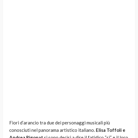
Fiori d’arancio tra due dei personaggi musicali più
conosciuti nel panorama artistico italiano.
Elisa Toffoli e
Andrea Rigonat
si sono decisi a dire il fatidico “si”, e il loro