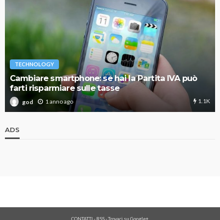
TECHNOLOGY
Cambiare smartphone: se hai la Partita IVA può
farti risparmiare sulle tasse
1.1K
1 anno ago
god
ADS
CONTATTI
-
RSS
-
Trovaci su Google+