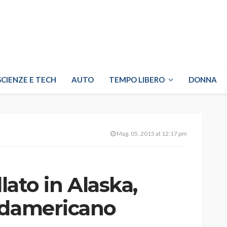
SCIENZE E TECH
AUTO
TEMPO LIBERO
DONNA
Mag. 05, 2015 at 12:17 pm
llato in Alaska,
udamericano