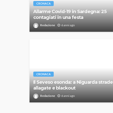
CRONACA
Allarme Covid-19 in Sardegna: 25
contagiati in una festa
Redazione
6 anni ago
CRONACA
Il Seveso esonda: a Niguarda strade
allagate e blackout
Redazione
6 anni ago