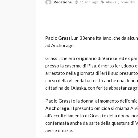
Redazione
11 anni ago
Alaska
omicidio
Paolo Grassi
, un 33enne italiano, che da alcun
ad Anchorage.
Grassi, che era originario di
Varese
, ed ex pa
VARIE
presso la caserma di Pisa, è morto ieri, dopo 
Robot tagliaerba: 
arrestato nella giornata di ieri il suo presunt
scegliere per il tu
corso della vicenda ha ferito anche una donna
cittadina dell’Alaska, con ferite abbastanza gra
god
1 anno ago
Paolo Grassi e la donna, al momento dell’omici
Anchorage
. Il presunto omicida si chiama A
all’accoltellamento di Grassi e della donna non
confermata anche da parte della questura di Var
avere notizie.