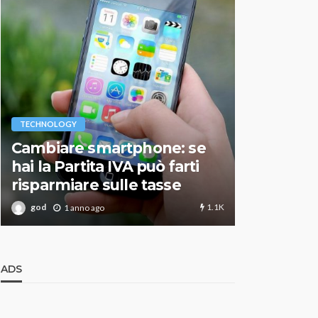
VARIE
TECHNOLOGY
Migliori r
Cambiare smartphone: se
guida agg
hai la Partita IVA può farti
scegliere
risparmiare sulle tasse
perfetto
1.1K
god
god
1 anno ago
1 an
ADS