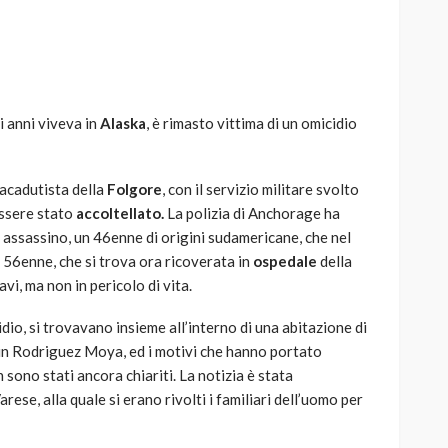
i anni viveva in
Alaska
, è rimasto vittima di un omicidio
AUTO
SPORT
MG alle Final 8 di Coppa
Davis: tennis mondiale e
racadutista della
Folgore
, con il servizio militare svolto
passione per
essere stato
accoltellato.
La polizia di Anchorage ha
quale
l’automobilismo
o assassino, un 46enne di origini sudamericane, che nel
o prato
abbracciano la stessa causa
 56enne, che si trova ora ricoverata in
ospedale
della
vi, ma non in pericolo di vita.
784
581
god
9 mesi ago
dio, si trovavano insieme all’interno di una abitazione di
lvin Rodriguez Moya, ed i motivi che hanno portato
 sono stati ancora chiariti. La notizia è stata
ese, alla quale si erano rivolti i familiari dell’uomo per