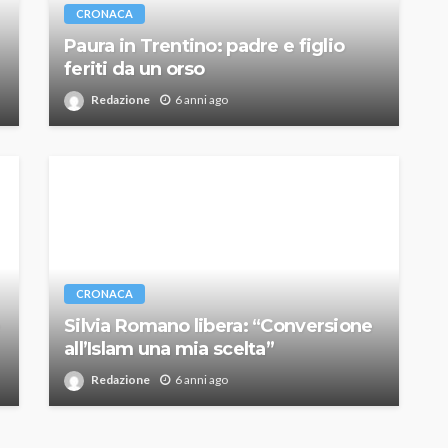
CRONACA
Paura in Trentino: padre e figlio
feriti da un orso
Redazione
6 anni ago
CRONACA
Silvia Romano libera: “Conversione
all’Islam una mia scelta”
Redazione
6 anni ago