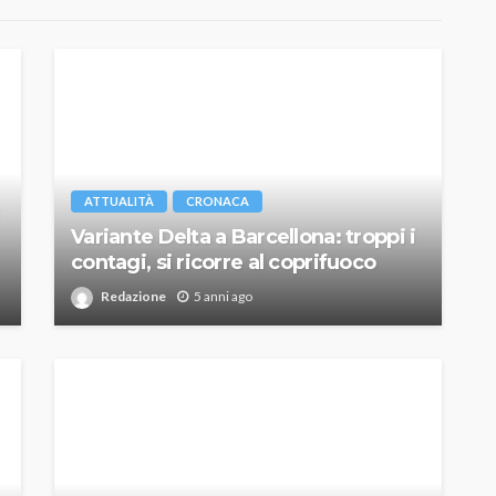
ATTUALITÀ
CRONACA
Variante Delta a Barcellona: troppi i
contagi, si ricorre al coprifuoco
Redazione
5 anni ago