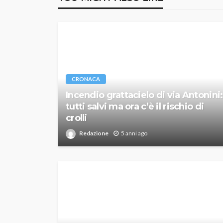
CRONACA
Incendio grattacielo di via Antonini:
tutti salvi ma ora c’è il rischio di
crolli
Redazione
5 anni ago