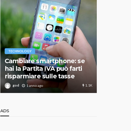
VARIE
TECHNOLOGY
Migliori r
Cambiare smartphone: se
guida agg
hai la Partita IVA può farti
scegliere
risparmiare sulle tasse
perfetto
1.1K
god
god
1 anno ago
1 an
ADS