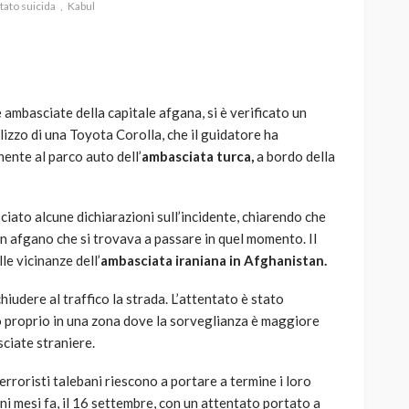
tato suicida
Kabul
e ambasciate della capitale afgana, si è verificato un
AUTO
SPORT
ilizzo di una Toyota Corolla, che il guidatore ha
MG alle Final 8 di Coppa
ente al parco auto dell’
ambasciata turca,
a bordo della
Davis: tennis mondiale e
passione per
quale
l’automobilismo
ciato alcune dichiarazioni sull’incidente, chiarendo che
o prato
abbracciano la stessa causa
 un afgano che si trovava a passare in quel momento. Il
le vicinanze dell’
ambasciata iraniana in Afghanistan.
786
583
god
9 mesi ago
hiudere al traffico la strada. L’attentato è stato
o proprio in una zona dove la sorveglianza è maggiore
sciate straniere.
 terroristi talebani riescono a portare a termine i loro
uni mesi fa, il 16 settembre, con un attentato portato a