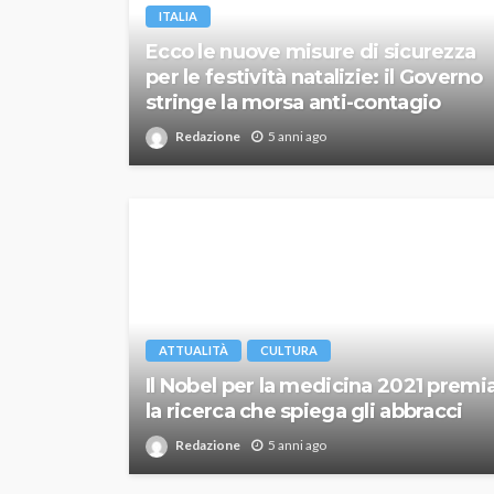
ITALIA
Ecco le nuove misure di sicurezza
per le festività natalizie: il Governo
stringe la morsa anti-contagio
Redazione
5 anni ago
ATTUALITÀ
CULTURA
Il Nobel per la medicina 2021 premi
la ricerca che spiega gli abbracci
Redazione
5 anni ago