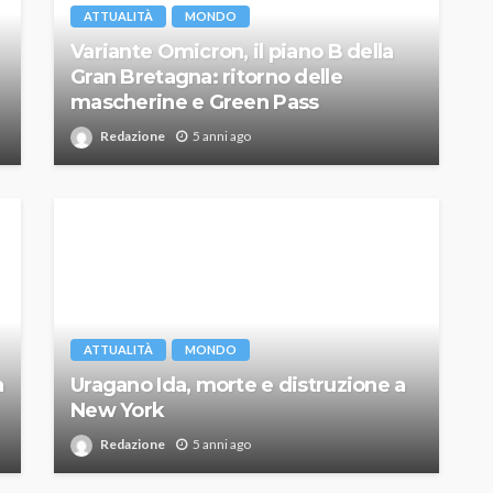
ATTUALITÀ
MONDO
Variante Omicron, il piano B della
Gran Bretagna: ritorno delle
mascherine e Green Pass
Redazione
5 anni ago
ATTUALITÀ
MONDO
a
Uragano Ida, morte e distruzione a
New York
Redazione
5 anni ago