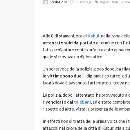
Redazione
11 anni ago
Afghanistan
atten
Alle 8 di stamani, ora di
Kabul
, nella zona dell
attentato suicida
, portato a termine con l’ut
fatto schiantare contro un’altra auto apparten
quale si trovava un diplomatico.
VARIE
Robot tagliaerba: 
Un portavoce della polizia, poco dopo, ha rilas
scegliere per il tu
le vittime sono due
, il diplomatico turco, ed
luogo dove è avvenuto l’attentato si trova nel
god
1 anno ago
La polizia, dopo l’attentato, ha provveduto a c
rivendicato dai
talebani
, ed è stato compiut
rispetto ad altre, vista la presenza delle amba
In effetti non si tratta della prima volta che i
attacchi nel cuore della città di Kabul; già alc