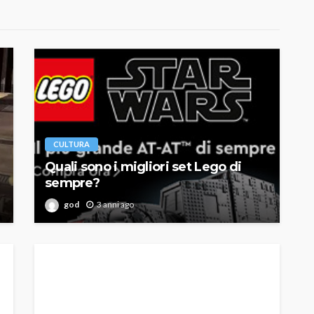
CULTURA
Quali sono i migliori set Lego di
sempre?
god
3 anni ago