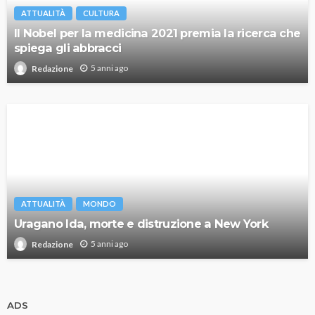
ATTUALITÀ
CULTURA
Il Nobel per la medicina 2021 premia la ricerca che
spiega gli abbracci
5 anni ago
Redazione
ATTUALITÀ
MONDO
Uragano Ida, morte e distruzione a New York
5 anni ago
Redazione
ADS