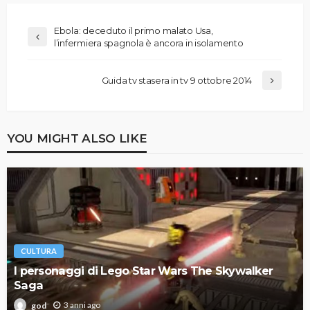
Ebola: deceduto il primo malato Usa,
l’infermiera spagnola è ancora in isolamento
Guida tv stasera in tv 9 ottobre 2014
YOU MIGHT ALSO LIKE
CULTURA
I personaggi di Lego Star Wars The Skywalker
Saga
3 anni ago
god