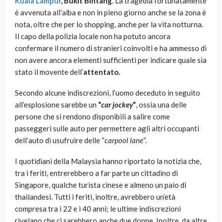
Kuala Lampur
, Bukit Bintang
. La tragedia fortunatamente
è avvenuta all’alba e non in pieno giorno anche se la zona è
nota, oltre che per lo shopping, anche per la vita notturna.
Il capo della polizia locale non ha potuto ancora
confermare il numero di stranieri coinvolti e ha ammesso di
non avere ancora elementi sufficienti per indicare quale sia
stato il movente dell’
attentato.
Secondo alcune indiscrezioni, l’uomo deceduto in seguito
all’esplosione sarebbe un
“
car jockey
“
, ossia una delle
persone che si rendono disponibili a salire come
passeggeri sulle auto per permettere agli altri occupanti
dell’auto di usufruire delle “
carpool lane
“.
I quotidiani della Malaysia hanno riportato la notizia che,
tra i feriti, entrerebbero a far parte un cittadino di
Singapore, qualche turista cinese e almeno un paio di
thailandesi. Tutti i feriti, inoltre, avrebbero un’età
compresa tra i 22 e i 40 anni; le ultime indiscrezioni
rivelano che ci sarebbero anche due donne. Inoltre, da altre