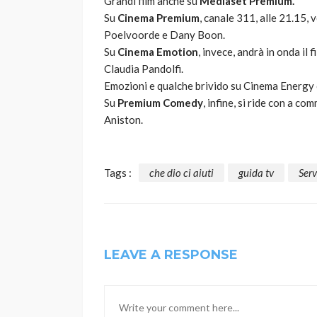
Grandi film anche su
Mediaset Premium.
Su
Cinema Premium
, canale 311, alle 21.15,
Poelvoorde e Dany Boon.
Su
Cinema Emotion
, invece, andrà in onda il f
Claudia Pandolfi.
Emozioni e qualche brivido su Cinema Energy 
Su
Premium Comedy
, infine, si ride con a c
Aniston.
Tags :
che dio ci aiuti
guida tv
Serv
LEAVE A RESPONSE