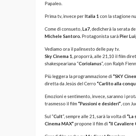
Papaleo.
Prima tv, invece per
Italia 1
con la stagione nu
Come di consueto,
La7
, dedicherà la serata d
Michele Santoro.
Protagonista sarà
Pier Lui
Vediamo ora il palinsesto delle pay tv.
Sky Cinema 1
, proporrà, alle 21,10 il film di
shakespeariana “
Coriolanus
“, con Ralph Fien
Più leggera la programmazione di
“SKY Cinem
diretta da Jesùs del Cerro
“Carlito alla conqu
Emozioni e sentimento, invece, saranno i prot
trasmesso il film
“Passioni e desideri”
, con J
Sul “
Cult
“, sempre alle 21, sarà la volta di
“La 
Cinema MAX”
propone il film di
“Il Cavaliere