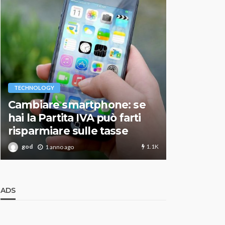
VARIE
TECHNOLOGY
Migliori r
Cambiare smartphone: se
guida agg
hai la Partita IVA può farti
scegliere
risparmiare sulle tasse
perfetto
1.1K
god
god
1 anno ago
1 an
ADS