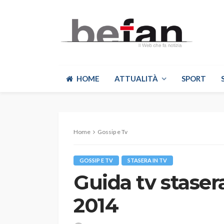
HOME
ATTUALITÀ
SPORT
Home
Gossip e Tv
GOSSIP E TV
STASERA IN TV
Guida tv stasera
2014