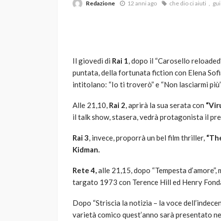
Redazione
12 anni ago
che dio ci aiuti
gui
Il giovedì di
Rai 1
, dopo il “Carosello reloaded
puntata, della fortunata fiction con Elena Sofi
intitolano: “Io ti troverò” e “Non lasciarmi più”
VARIE
Alle 21,10,
Rai 2
, aprirà la sua serata con
“Vir
Robot tagliaerba: 
il talk show, stasera, vedrà protagonista il pr
scegliere per il tu
Rai 3
, invece, proporrà un bel film thriller,
“Th
god
1 anno ago
Kidman.
Rete 4,
alle 21,15, dopo “Tempesta d’amore”, 
targato 1973 con Terence Hill ed Henry Fond
Dopo “Striscia la notizia – la voce dell’indecen
varietà comico quest’anno sarà presentato ne