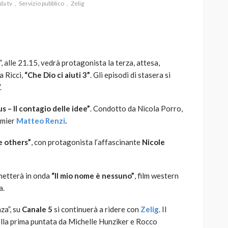
da tv
Servizio pubblico
Zelig
”, alle 21.15, vedrà protagonista la terza, attesa,
AUTO
SPORT
a Ricci,
“Che Dio ci aiuti 3”
. Gli episodi di stasera si
MG alle Final 8 di Coppa
.
Davis: tennis mondiale e
passione per
us – Il contagio delle idee”
. Condotto da Nicola Porro,
quale
l’automobilismo
emier
Matteo Renzi
.
o prato
abbracciano la stessa causa
e others”
, con protagonista l’affascinante
Nicole
785
582
god
9 mesi ago
metterà in onda
“Il mio nome è nessuno”
, film western
a.
za”, su
Canale 5
si continuerà a ridere con
Zelig
. Il
lla prima puntata da Michelle Hunziker e Rocco