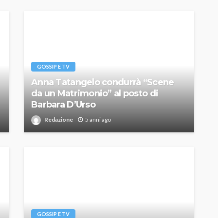
GOSSIP E TV
Anna Tatangelo condurrà “Scene
da un Matrimonio” al posto di
Barbara D’Urso
Redazione
5 anni ago
GOSSIP E TV