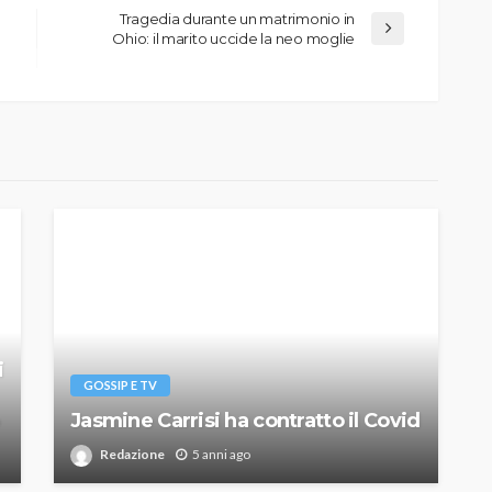
Tragedia durante un matrimonio in
Ohio: il marito uccide la neo moglie
i
GOSSIP E TV
Jasmine Carrisi ha contratto il Covid
Redazione
5 anni ago