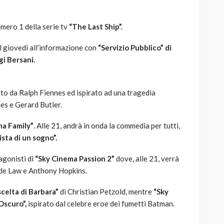
mero 1 della serie tv
“The Last Ship”.
el giovedì all’informazione con
“Servizio Pubblico” di
gi Bersani.
retto da Ralph Fiennes ed ispirato ad una tragedia
nes e Gerard Butler.
a Family”
. Alle 21, andrà in onda la commedia per tutti,
ista di un sogno”.
agonisti di
“Sky Cinema Passion 2”
dove, alle 21, verrà
ude Law e Anthony Hopkins.
scelta di Barbara”
di Christian Petzold, mentre
“Sky
 Oscuro”,
ispirato dal celebre eroe dei fumetti Batman.