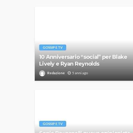
GOSSIP E TV
10 Anniversario “social” per Blake
Lively e Ryan Reynolds
Redazione
5 anni ago
GOSSIP E TV