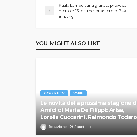
Kuala Lampur: una granata provoca 1
morto e 13 feriti nel quartiere di Bukit
Bintang
YOU MIGHT ALSO LIKE
GOSSIP E TV
VARIE
Le novità della prossima stagione d
Amici di Maria De Filippi: Arisa,
Lorella Cuccarini, Raimondo Todaro
Redazione
5 anni ago