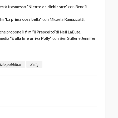
 verrà trasmesso
“Niente da dichiarare”
con Benoît
ilm
“La prima cosa bella”
con Micaela Ramazzotti,
che propone il film
“Il Prescelto”
di Neil LaBute.
ommedia
“E alla fine arriva Polly”
con Ben Stiller e Jennifer
izio pubblico
Zelig