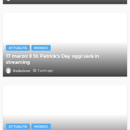
ATTUALITÀ
MONDO
17 marzo: il St. Patrick’s Day oggi sarà in
streaming
5 anni ago
Redazione
ATTUALITÀ
MONDO