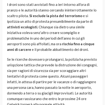
I droni sono stati avvistati fino a ieri intorno all’ora di
pranzo e le autorità stanno cercando ininterrottamente lo
scaltro pilota.
Si esclude la pista del terrorismo
e si
ipotizza un atto di protesta presumibilmente da parte di
attivisti ecologisti.
Chiunque sia dietro una simile
iniziativa voleva senz’altro creare scompiglio e
problematiche in uno dei periodi dell’anno in cui gli
aeroporti sono più affollati, ma ora
rischia fino a cinque
anni di carcere
e il probabile abbattimento dei droni.
Se le ricerche dovessero prolungarsi, la polizia ha previsto
un’opzione tattica che prevede la distruzione dei congegni,
sia per ragioni di sicurezza sia per scoraggiare altri
tentativi di protesta come questo. Alcuni passeggeri
infatti, in attesa di partire per le vacanze o di raggiungere
una persona cara, hanno passato la notte in aeroporto,
dormendo a terra o su giacigli improvvisati. Le autorità
comunque rassicurano che entro le prossime 24 ore
Gatwick tornerà alla normale attività.