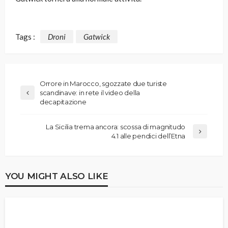
Tags :
Droni
Gatwick
Orrore in Marocco, sgozzate due turiste
scandinave: in rete il video della
decapitazione
La Sicilia trema ancora: scossa di magnitudo
4.1 alle pendici dell’Etna
YOU MIGHT ALSO LIKE