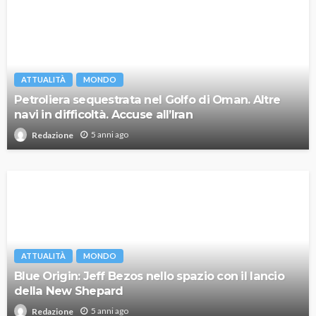
ATTUALITÀ
MONDO
Petroliera sequestrata nel Golfo di Oman. Altre
navi in difficoltà. Accuse all’Iran
5 anni ago
Redazione
ATTUALITÀ
MONDO
Blue Origin: Jeff Bezos nello spazio con il lancio
della New Shepard
5 anni ago
Redazione