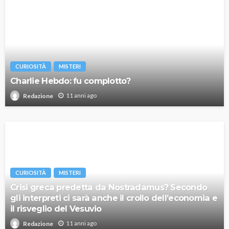
CURIOSITÀ
MISTERI
Charlie Hebdo: fu complotto?
11 anni ago
Redazione
CURIOSITÀ
MISTERI
Crisi greca predetta da Nostradamus? Secondo
gli interpreti ci sarà anche il crollo dell’economia e
il risveglio del Vesuvio
11 anni ago
Redazione