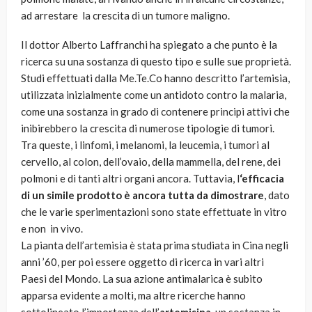
ad arrestare la crescita di un tumore maligno.
Il dottor Alberto Laffranchi ha spiegato a che punto è la
ricerca su una sostanza di questo tipo e sulle sue proprietà.
Studi effettuati dalla Me.Te.Co hanno descritto l’artemisia,
utilizzata inizialmente come un antidoto contro la malaria,
come una sostanza in grado di contenere principi attivi che
inibirebbero la crescita di numerose tipologie di tumori.
Tra queste, i linfomi, i melanomi, la leucemia, i tumori al
cervello, al colon, dell’ovaio, della mammella, del rene, dei
polmoni e di tanti altri organi ancora. Tuttavia, l
‘efficacia
di un simile prodotto è ancora tutta da dimostrare
, dato
che le varie sperimentazioni sono state effettuate in vitro
e non in vivo.
La pianta dell’artemisia è stata prima studiata in Cina negli
anni ’60, per poi essere oggetto di ricerca in vari altri
Paesi del Mondo. La sua azione antimalarica è subito
apparsa evidente a molti, ma altre ricerche hanno