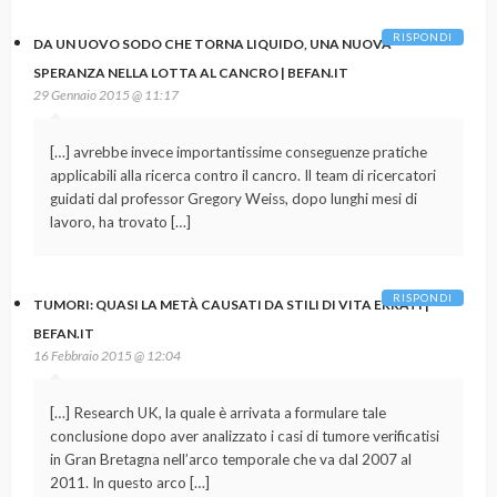
RISPONDI
DA UN UOVO SODO CHE TORNA LIQUIDO, UNA NUOVA
SPERANZA NELLA LOTTA AL CANCRO | BEFAN.IT
29 Gennaio 2015 @ 11:17
[…] avrebbe invece importantissime conseguenze pratiche
applicabili alla ricerca contro il cancro. Il team di ricercatori
guidati dal professor Gregory Weiss, dopo lunghi mesi di
lavoro, ha trovato […]
RISPONDI
TUMORI: QUASI LA METÀ CAUSATI DA STILI DI VITA ERRATI |
BEFAN.IT
16 Febbraio 2015 @ 12:04
[…] Research UK, la quale è arrivata a formulare tale
conclusione dopo aver analizzato i casi di tumore verificatisi
in Gran Bretagna nell’arco temporale che va dal 2007 al
2011. In questo arco […]