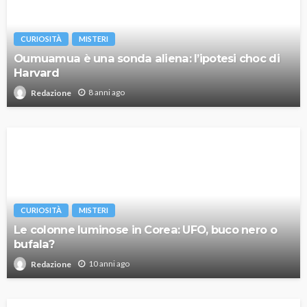
CURIOSITÀ
MISTERI
Oumuamua è una sonda aliena: l’ipotesi choc di
Harvard
8 anni ago
Redazione
CURIOSITÀ
MISTERI
Le colonne luminose in Corea: UFO, buco nero o
bufala?
10 anni ago
Redazione