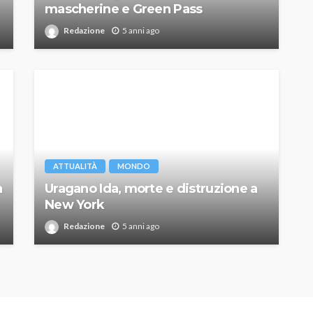
mascherine e Green Pass
Redazione
5 anni ago
ATTUALITÀ
MONDO
a
Uragano Ida, morte e distruzione a
New York
Redazione
5 anni ago