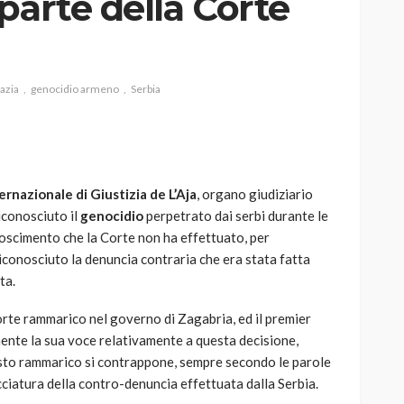
parte della Corte
azia
genocidio armeno
Serbia
AUTO
SPORT
MG alle Final 8 di Coppa
Davis: tennis mondiale e
passione per
ernazionale di Giustizia de L’Aja
, organo giudiziario
quale
l’automobilismo
iconosciuto il
genocidio
perpetrato dai serbi durante le
o prato
abbracciano la stessa causa
noscimento che la Corte non ha effettuato, per
riconosciuto la denuncia contraria che era stata fatta
784
579
god
9 mesi ago
ta.
rte rammarico nel governo di Zagabria, ed il premier
ente la sua voce relativamente a questa decisione,
sto rammarico si contrappone, sempre secondo le parole
cciatura della contro-denuncia effettuata dalla Serbia.