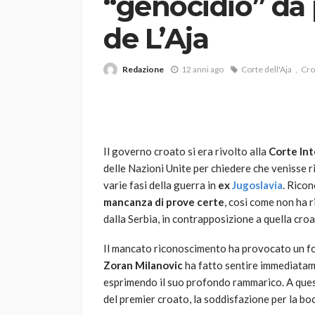
“genocidio” da 
de L’Aja
Redazione
12 anni ago
Corte dell'Aja
Cro
VARIE
Il governo croato si era rivolto alla
Corte Int
Robot tagliaerba: 
delle Nazioni Unite per chiedere che venisse r
scegliere per il tu
varie fasi della guerra in
ex
Jugoslavia
. Rico
mancanza di prove certe
, così come non ha 
god
1 anno ago
dalla Serbia, in contrapposizione a quella croa
Il mancato riconoscimento ha provocato un fo
Zoran Milanovic
ha fatto sentire immediatam
esprimendo il suo profondo rammarico. A que
del premier croato, la soddisfazione per la bo