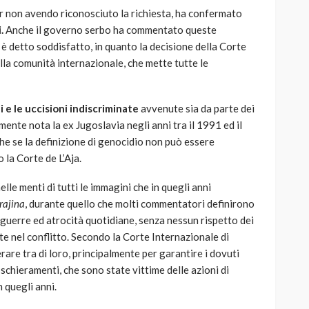
ur non avendo riconosciuto la richiesta, ha confermato
.
Anche il governo serbo ha commentato queste
i è detto soddisfatto, in quanto la decisione della Corte
lla comunità internazionale, che mette tutte le
ni e le uccisioni indiscriminate
avvenute sia da parte dei
mente nota la ex Jugoslavia negli anni tra il 1991 ed il
che se la definizione di genocidio non può essere
o la Corte de L’Aja.
le menti di tutti le immagini che in quegli anni
rajina
, durante quello che molti commentatori definirono
 guerre ed atrocità quotidiane, senza nessun rispetto dei
lte nel conflitto. Secondo la Corte Internazionale di
rare tra di loro, principalmente per garantire i dovuti
 schieramenti, che sono state vittime delle azioni di
 quegli anni.