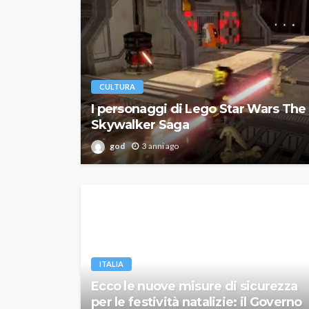
CULTURA
I personaggi di Lego Star Wars The
Skywalker Saga
god
3 anni ago
ITALIA
Ecco le nuove misure di sicurezza
per le festività natalizie: il Governo