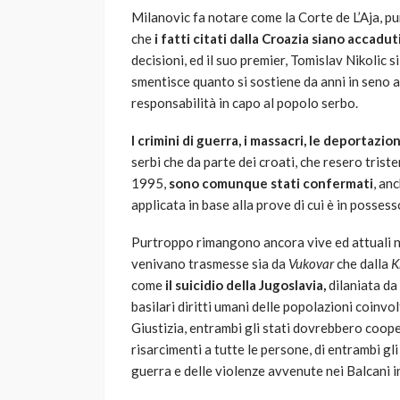
Milanovic fa notare come la Corte de L’Aja, p
che
i fatti citati dalla Croazia siano accaduti
decisioni, ed il suo premier, Tomislav Nikolic s
smentisce quanto si sostiene da anni in seno a
responsabilità in capo al popolo serbo.
I crimini di guerra, i massacri, le deportazio
serbi che da parte dei croati, che resero triste
1995,
sono comunque stati confermati
, an
applicata in base alla prove di cui è in possess
Purtroppo rimangono ancora vive ed attuali nel
venivano trasmesse sia da
Vukovar
che dalla
K
come
il suicidio della Jugoslavia,
dilaniata da
basilari diritti umani delle popolazioni coinvo
Giustizia, entrambi gli stati dovrebbero coope
risarcimenti a tutte le persone, di entrambi gli
guerra e delle violenze avvenute nei Balcani in