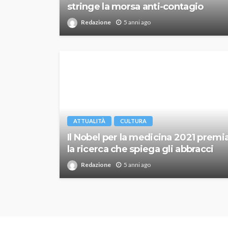
stringe la morsa anti-contagio
Redazione
5 anni ago
ATTUALITÀ
CULTURA
Il Nobel per la medicina 2021 premi
la ricerca che spiega gli abbracci
Redazione
5 anni ago