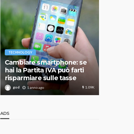
VARIE
TECHNOLOGY
Migliori r
Cambiare smartphone: se
guida agg
hai la Partita IVA può farti
scegliere
risparmiare sulle tasse
perfetto
1.09K
god
god
1 anno ago
1 an
ADS