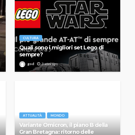
CULTURA
Quali sono i migliori set Lego di
sempre?
god
3 anni ago
ATTUALITÀ
MONDO
Variante Omicron, il piano B della
Gran Bretagna: ritorno delle