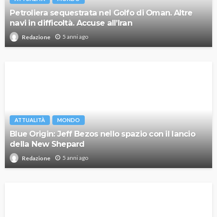
Petroliera sequestrata nel Golfo di Oman. Altre
navi in difficoltà. Accuse all’Iran
5 anni ago
Redazione
ATTUALITÀ
MONDO
Blue Origin: Jeff Bezos nello spazio con il lancio
della New Shepard
5 anni ago
Redazione