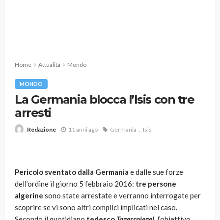
Home
Attualità
Mondo
MONDO
La Germania blocca l’Isis con tre
arresti
11 anni ago
Germania
Isis
Redazione
Pericolo sventato dalla Germania
e dalle sue forze
dell’ordine il giorno 5 febbraio 2016:
tre persone
algerine
sono state arrestate e verranno interrogate per
scoprire se vi sono altri complici implicati nel caso.
Secondo il quotidiano
tedesco
Tagesspiegel
, l’obiettivo