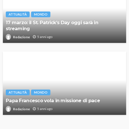
ATTUALITÀ
MONDO
17 marzo: il St. Patrick’s Day oggi sarà in
streaming
5 anni ago
Redazione
ATTUALITÀ
MONDO
Papa Francesco vola in missione di pace
5 anni ago
Redazione