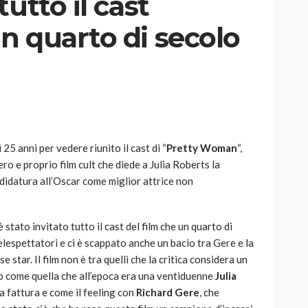
utto il cast
n quarto di secolo
AUTO
SPORT
MG alle Final 8 di Coppa
Davis: tennis mondiale e
passione per
 25 anni per vedere riunito il cast di “
Pretty Woman
“,
quale
l’automobilismo
ero e proprio film cult che diede a Julia Roberts la
o prato
abbracciano la stessa causa
didatura all’Oscar come miglior attrice non
786
583
god
9 mesi ago
stato invitato tutto il cast del film che un quarto di
elespettatori e ci è scappato anche un bacio tra Gere e la
e star. Il film non è tra quelli che la critica considera un
 come quella che all’epoca era una ventiduenne
Julia
 fattura e come il feeling con
Richard Gere
, che