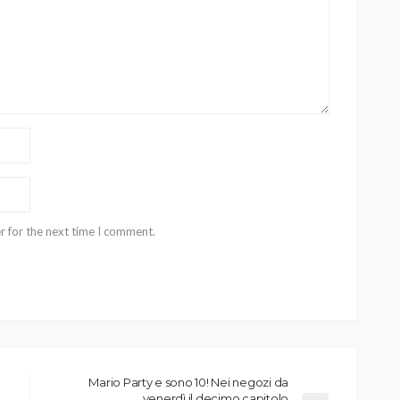
r for the next time I comment.
Mario Party e sono 10! Nei negozi da
venerdì il decimo capitolo