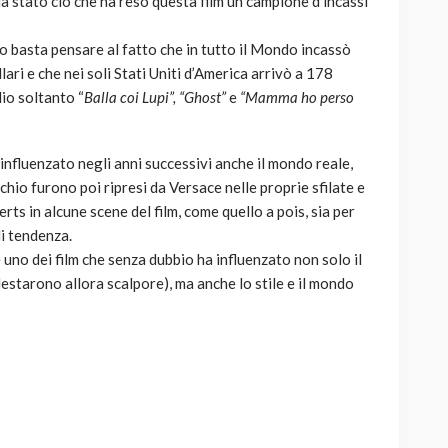
ia stato ciò che ha reso questa film un campione d’incassi
o basta pensare al fatto che in tutto il Mondo incassò
ri e che nei soli Stati Uniti d’America arrivò a 178
lio soltanto “
Balla coi Lupi”, “Ghost”
e
“Mamma ho perso
nfluenzato negli anni successivi anche il mondo reale,
cchio furono poi ripresi da Versace nelle proprie sfilate e
ts in alcune scene del film, come quello a pois, sia per
di tendenza.
o dei film che senza dubbio ha influenzato non solo il
estarono allora scalpore), ma anche lo stile e il mondo