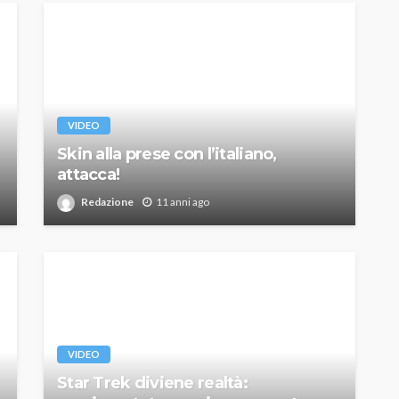
VIDEO
Skin alla prese con l’italiano,
attacca!
Redazione
11 anni ago
VIDEO
Star Trek diviene realtà: