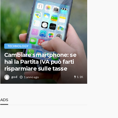
VARIE
TECHNOLOGY
Migliori r
Cambiare smartphone: se
guida agg
hai la Partita IVA può farti
scegliere
risparmiare sulle tasse
perfetto
1.1K
god
god
1 anno ago
1 an
ADS