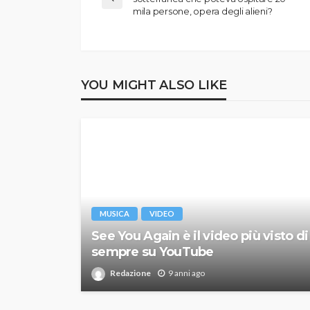
mila persone, opera degli alieni?
YOU MIGHT ALSO LIKE
MUSICA
VIDEO
See You Again è il video più visto di
sempre su YouTube
Redazione
9 anni ago