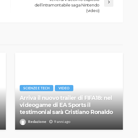
dell’intramontabile saga Nintendo
(video)
SCIENZE E TECH
VIDEO
Arriva il nuovo trailer di FIFA18: nel
videogame di EA Sports il
testimonial sarà Cristiano Ronaldo
Redazione
9 anni ago