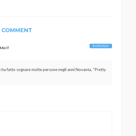
1 COMMENT
RISPONDI
AN.IT
che ha fatto sognare molte persone negli anni Novanta, “Pretty