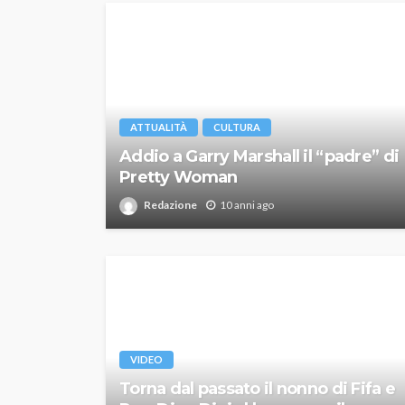
ATTUALITÀ
CULTURA
Addio a Garry Marshall il “padre” di
Pretty Woman
Redazione
10 anni ago
VIDEO
Torna dal passato il nonno di Fifa e