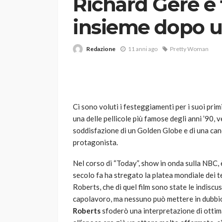
Richard Gere e t
insieme dopo u
Redazione
11 anni ago
Pretty Woman
VARIE
Ci sono voluti i festeggiamenti per i suoi primi
Robot tagliaerba: 
una delle pellicole più famose degli anni ’90, v
scegliere per il tu
soddisfazione di un Golden Globe e di una can
protagonista.
god
1 anno ago
Nel corso di “Today”, show in onda sulla NBC, è 
secolo fa ha stregato la platea mondiale dei t
Roberts, che di quel film sono state le indiscuss
capolavoro, ma nessuno può mettere in dubbio
Roberts
sfoderò una interpretazione di ottima