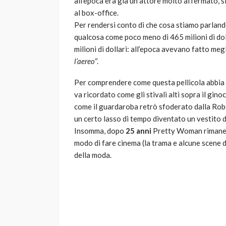
all’epoca era già un attore molto affermato, s
al box-office.
Per rendersi conto di che cosa stiamo parland
qualcosa come poco meno di 465 milioni di dolla
milioni di dollari: all’epoca avevano fatto meg
l’aereo
“.
Per comprendere come questa pellicola abbia i
va ricordato come gli stivali alti sopra il gino
come il guardaroba retrò sfoderato dalla Rober
un certo lasso di tempo diventato un vestito 
Insomma, dopo
25 anni
Pretty Woman rimane un
modo di fare cinema (la trama e alcune scene d
della moda.