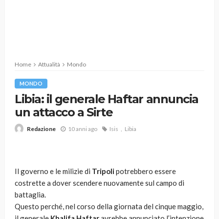
Home
Attualità
Mondo
MONDO
Libia: il generale Haftar annuncia
un attacco a Sirte
10 anni ago
Isis
Libia
Redazione
Il governo e le milizie di
Tripoli
potrebbero essere
costrette a dover scendere nuovamente sul campo di
battaglia.
Questo perché, nel corso della giornata del cinque maggio,
il generale
Khalifa Haftar
avrebbe annunciato l’intenzione