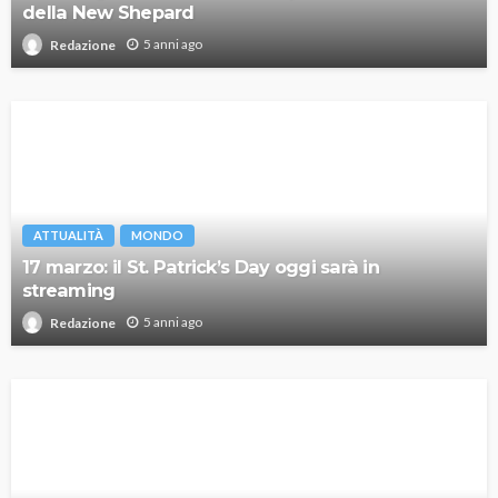
della New Shepard
5 anni ago
Redazione
ATTUALITÀ
MONDO
17 marzo: il St. Patrick’s Day oggi sarà in
streaming
5 anni ago
Redazione