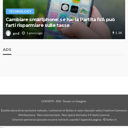
TECHNOLOGY
Cambiare smartphone: se hai la Partita IVA può
farti risparmiare sulle tasse
1.1K
1 anno ago
god
ADS
CONTATTI
-
RSS
-
Trovaci su Google+
Eccetto dove diversamente indicato, i contenuti di Befan.it sono rilasciati sotto Creative Commons
Attribuzione - Non commerciale - Non opere derivate 3.0 Italia License.
Ulteriori permessi possono essere richiesti usando l'
apposita pagina
- © befan.it