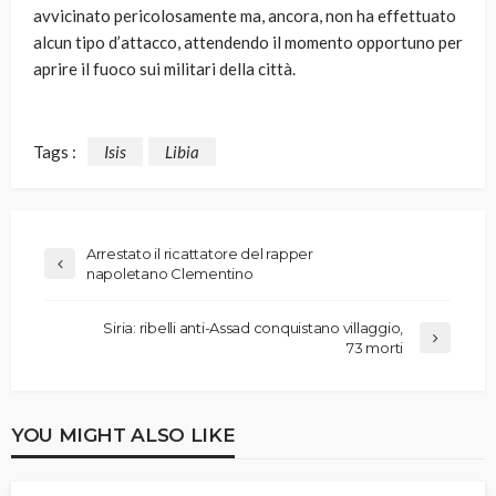
avvicinato pericolosamente ma, ancora, non ha effettuato
alcun tipo d’attacco, attendendo il momento opportuno per
aprire il fuoco sui militari della città.
Tags :
Isis
Libia
Arrestato il ricattatore del rapper
napoletano Clementino
Siria: ribelli anti-Assad conquistano villaggio,
73 morti
YOU MIGHT ALSO LIKE