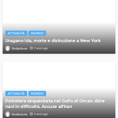
ATTUALITÀ
MONDO
Uragano Ida, morte e distruzione a New York
5 anni ago
Redazione
ATTUALITÀ
MONDO
Petroliera sequestrata nel Golfo di Oman. Altre
navi in difficoltà. Accuse all’Iran
5 anni ago
Redazione