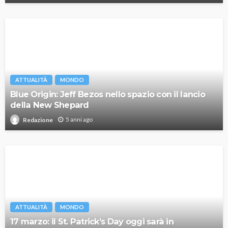
ATTUALITÀ
MONDO
Blue Origin: Jeff Bezos nello spazio con il lancio
della New Shepard
5 anni ago
Redazione
ATTUALITÀ
MONDO
17 marzo: il St. Patrick’s Day oggi sarà in