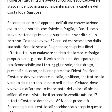
numerosi tatuaggi che aveva sul corpo. Il suo cadavere è
stato rinvenuto in una zona periferica della capitale del
Costa Rica,
San Josè
.
Secondo quanto si è appreso, nell’ultima conversazione
avuta con la sorella, che risiede in Puglia, a Bari, l’uomo
stava trattando prima della sua morte
la vendita di un
terreno
. Costanzo aveva 52 anni ed era scomparso dalla
sua abitazione lo scorso 24 gennaio; dai primi rilievi
effettuati sul suo
cadavere
sembra che la morte risalga
proprio a quel giorno. Il volto dell’uomo, deturpato, non
era riconoscibile, ma i
tatuaggi
, un sole, ed un drago,
presenti sul corpo, ne hanno permesso l’identificazione.
Costanzo doveva tornare in Italia, a Milano, per trattare la
vendita di un terreno ubicato nell’isola di
Cebaco
, dove
viveva. Un affare molto importante, del valore di alcuni
milioni di euro, visto che il terreno in vendita misura 17
ettari e Costanzo deteneva il 60% della proprietà.
Secondo gli inquirenti locali sarebbe stato proprio questo