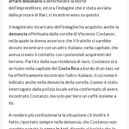
affare milionario
a determinare la morte
dell’imprenditore, ed ora l’indagine che è stata avviata
dalla procura di Bari, si incentreranno su questo.
Il magistrato incaricato dell’indagine ha acquisito anche la
denuncia
effettuata dalla sorella di Vincenzo Costanzo,
nella quale la donna asserisce che il fratello si sarebbe
dovuto incontrare con un altro italiano, nella capitale, che
aveva creato il contatto con i potenziali acquirenti del
terreno. Partito dalla sua residenza di Jacò, Costanzo era
arrivato nella capitale del
Costa Rica
a bordo di un taxi, ed
ha effettivamente incontrato l’altro italiano, il cui nome è
indicato anche nella denuncia della sorella. L’uomo è stato
interrogato dalla polizia locale ed ha confermato di avere
incontrato Costanzo, ma solo per bere un caffè insieme a
lui.
A rendere più confusionaria la situazione c’è inoltre il
fatto, riportato sempre nella denuncia, che Costanzo non
avrebbe pagato la
corsa in taxi
, dicendo al taxista che lo